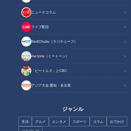
この記事を見たあなたへのおすすめ
ニュースコラム
ライブ配信
RadiChubu（ラジチューブ）
ブーム到来!? 古くて新しい名古
me:tone（ミートーン）
日本生まれ！鉛筆型・水性イン
屋めし「小倉トースト」～大竹
ク・ゲルインクの魅力～ボール
敏之の「シン・名古屋めし」
「ビートルズ」とCBC
ペンはじめて物語（１）
アジア大会 愛知・名古屋
ジャンル
「麻辣(マーラー)香味から揚
生活
グルメ
エンタメ
スポーツ
コラム
おでかけ
「マスキングテープ」そのカラ
げ」の作り方【キユーピー３分
フルな魅力～工業用から大変身
クッキング】