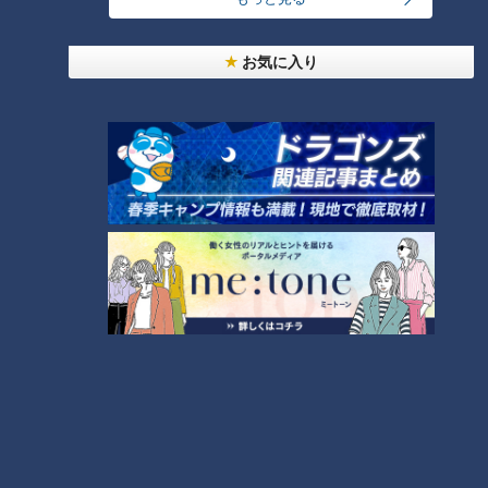
お気に入り
ランキング
RANKING
24時間
週間
月間
「人を狂わせる魅力がある」道マニア・鹿取茂雄が
惚れ込んだレンガの橋梁とは？未公開の道3選
1
NEW
【全力！なにわ実験部～ナゴヤのギモン、ガチ検証
2
～】しらたきで作った豚バラミンチの油そば