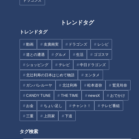
ドラゴンズ
させた驚きの発想
トレンドタグ
トレンドタグ
動画
友廣南実
ドラゴンズ
レシピ
「名古屋めし」に仲間入り！カ
道との遭遇
グルメ
生活
ゴゴスマ
レー煮込みうどんが人気上昇中
昭和の珍品おもちゃ～オスとメ
ショッピング
テレビ
中日ドラゴンズ
～大竹敏之のシン・名古屋めし
スを判別する不思議なペンダン
北辻利寿の日本はじめて物語
エンタメ
トを覚えていますか？
ガンバレルーヤ
北辻利寿
松本道弥
鷲見玲奈
タグ
CANDY TUNE
THE TIME
newsX
おでかけ
お金
ちょい足し
チャント！
テレビ番組
北辻利寿
コラム
ハンドドライヤー
三重
上田家
下道
北辻利寿の日本はじめて物語
東西南北論説風
タグ検索