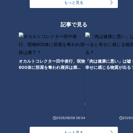
もっと見る
ましい進化の歩み
日本で誕生した「マッサージチ
ェア」～究極の“揉み心地”を追
記事で見る
求した開発魂
オカルトコレクター田中俊行、呪物
「肉は健康に悪い」は嘘
600体に部屋を奪われ寝床は廊
幸せに感じる物質が出る
下？
米国で出会った電気カミソリに
魅せられた！国産「シェーバ
ー」夢の開発物語
2026/08/06 06:04
2026/
もっと見る