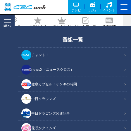
テレビ
ラジオ
イベント
MENU
ニュース
お気に入り
ランキング
ピックアップ
新着記事
CBC MAGAZINE
番組一覧
高速風で“水滴を吹き飛ばす”～日本製
「ハンドドライヤー」驚きの発想と開発
チャント！
史
newsX（ニュースクロス）
記事に戻る
健康カプセル！ゲンキの時間
中日クラウンズ
中日ドラゴンズ関連記事
花咲かタイムズ