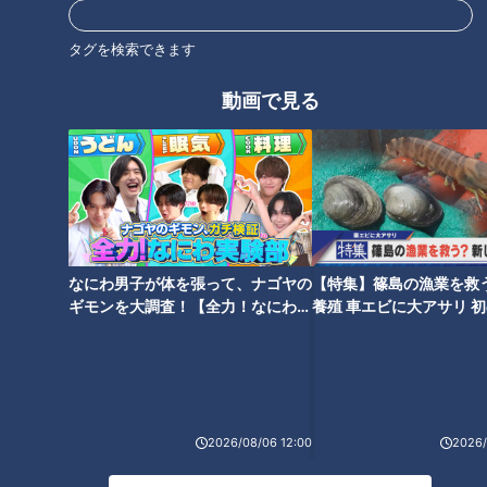
オススメ関連コンテンツ
タグを検索できます
動画で見る
「ヘアドライヤー」髪を乾かす
どんな食器も、どんな汚れも洗
道具から美容の必需品に進化さ
い流す！ニッポンの「食洗機」
せたニッポン開発魂
が越えたハードル
なにわ男子が体を張って、ナゴヤの
【特集】篠島の漁業を救
ギモンを大調査！【全力！なにわ実
養殖 車エビに大アサリ 
験部～ナゴヤのギモン、ガチ検証
【newsX】
～】
2026/08/06 12:00
2026/
扉の数だけ機能も魅力も増え
る！日本製「電気冷蔵庫」めざ