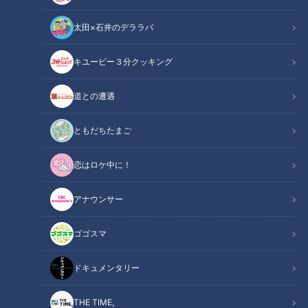
太田×石井のデララバ
「ノズル（送風口）のアップ」提供：三菱電機株式会社
キユーピー３分クッキング
この記事の画像
（全7枚）
道との遭遇
ともだちたまご
恋はロケ中に！
アナウンサー
ゴゴスマ
ドキュメンタリー
記事に戻る
THE TIME,