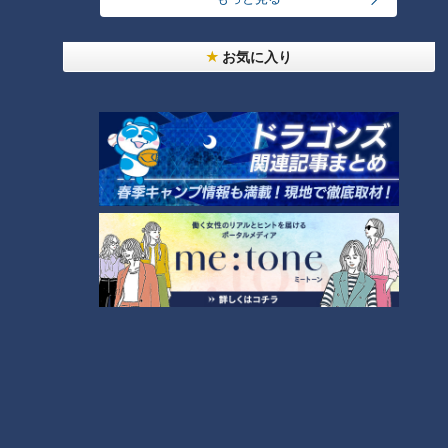
お気に入り
ランキング
RANKING
24時間
週間
月間
友廣アナの自転車旅｜愛知・蒲郡市へ！三河湾ぐる
っと125kmの自転車旅！【チャント！特集】
1