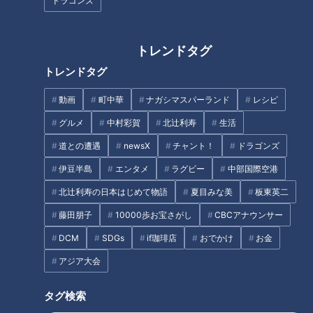
ドラゴンズ
「麻辣(マーラー)香味から揚
「マスキングテープ」そのカラ
げ」の作り方【キユーピー３分
トレンドタグ
フルな魅力～工業用から大変身
クッキング】
トレンドタグ
させた驚きの発想
動画
町中華
ナガシマスパーランド
レシピ
グルメ
中村彩賀
北辻利寿
生活
道との遭遇
newsX
チャント！
ドラゴンズ
伊豆半島
エンタメ
ラグビー
中部国際空港
「名古屋めし」に仲間入り！カ
北辻利寿の日本はじめて物語
夏目みな美
板東英二
レー煮込みうどんが人気上昇中
昭和の珍品おもちゃ～オスとメ
藤田朋子
10000歩お宝さがし
CBCアナウンサー
～大竹敏之のシン・名古屋めし
スを判別する不思議なペンダン
DCM
SDGs
if珈琲店
おでかけ
お金
トを覚えていますか？
アジア大会
タグ
タグ検索
北辻利寿
コラム
ハンドドライヤー