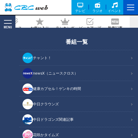
テレビ
ラジオ
イベント
MENU
ニュース
お気に入り
ランキング
ピックアップ
新着記事
CBC MAGAZINE
番組一覧
高速風で“水滴を吹き飛ばす”～日本製
「ハンドドライヤー」驚きの発想と開発
チャント！
史
newsX（ニュースクロス）
記事に戻る
健康カプセル！ゲンキの時間
中日クラウンズ
中日ドラゴンズ関連記事
花咲かタイムズ