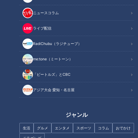
ニュースコラム
記事に戻る
ライブ配信
この記事を見たあなたへのおすすめ
RadiChubu（ラジチューブ）
me:tone（ミートーン）
「ビートルズ」とCBC
ブーム到来!? 古くて新しい名古
アジア大会 愛知・名古屋
日本生まれ！鉛筆型・水性イン
屋めし「小倉トースト」～大竹
ク・ゲルインクの魅力～ボール
敏之の「シン・名古屋めし」
ペンはじめて物語（１）
ジャンル
生活
グルメ
エンタメ
スポーツ
コラム
おでかけ