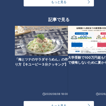
もっと見る
扉の数だけ機能も魅力も増え
記事で見る
る！日本製「電気冷蔵庫」めざ
ましい進化の歩み
日本で誕生した「マッサージチ
ェア」～究極の“揉み心地”を追
求した開発魂
大学受験で100万円超も!
「梅とツナのサラダそうめん」の作
で後悔しないために夏か
り方【キユーピー３分クッキング】
金の準備術とは
米国で出会った電気カミソリに
2026/08/08 18:00
2026/
魅せられた！国産「シェーバ
ー」夢の開発物語
もっと見る