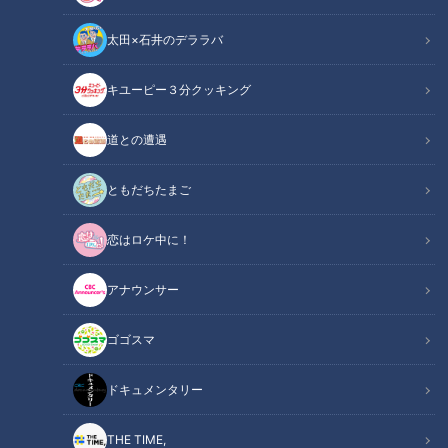
太田×石井のデララバ
キユーピー３分クッキング
道との遭遇
「中津川製作所」提供：三菱電機株式会社
ともだちたまご
この記事の画像
（全7枚）
恋はロケ中に！
アナウンサー
ゴゴスマ
ドキュメンタリー
THE TIME,