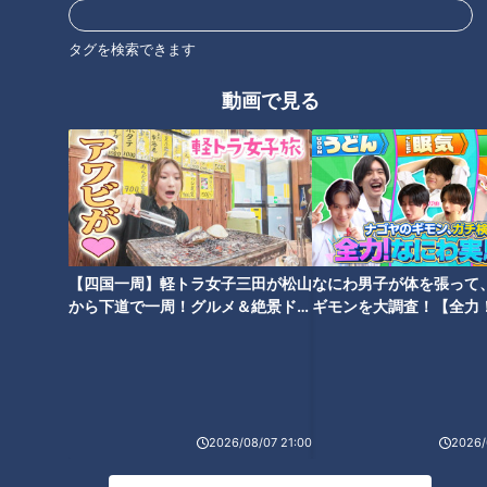
北辻利寿の日本はじめて物語
東西南北論説風
タグを検索できます
動画で見る
オススメ関連コンテンツ
【四国一周】軽トラ女子三田が松山
なにわ男子が体を張って
から下道で一周！グルメ＆絶景ドラ
ギモンを大調査！【全力
「ヘアドライヤー」髪を乾かす
どんな食器も、どんな汚れも洗
イブ⑳
験部～ナゴヤのギモン、
道具から美容の必需品に進化さ
い流す！ニッポンの「食洗機」
～】
せたニッポン開発魂
が越えたハードル
2026/08/07 21:00
2026/