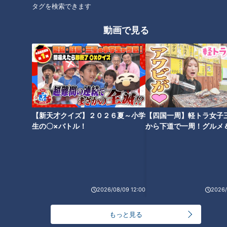
タグを検索できます
思い出の地「佐渡島」へ！“廃
「すごく弾力がある！」自分で
動画で見る
道”に人生を捧げる道マニア・石
釣った新鮮な“鳴門鯛”のお造り
井あつこの佐渡島一周ドライブ
に感激！グラビアアイドル・三
旅
田悠貴の軽トラ四国一周の旅
タグ
動画
隧道
【新天才クイズ】２０２６夏～小学
【四国一周】軽トラ女子
生の〇×バトル！
から下道で一周！グルメ
番組紹介
イブ⑳
道との遭遇
「道との遭遇」動画
ミキがミチに出会うバラエティ！全国のユニークな「道」を変化球
2026/08/09 12:00
2026/
目線で深掘り、とことん楽しむ！CBCテレビにて毎週火曜日よる
11:56から放送。見逃し配信あり。
もっと見る