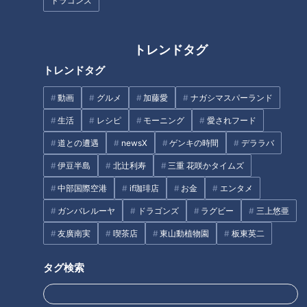
ドラゴンズ
トレンドタグ
「これは鳥肌たつ！」静岡県の
手掘りの隧道！？ 道マニアが厳
トレンドタグ
山中に眠る素掘り隧道 明治初
選する、トンネルが普及する前
期に造られた「牛ヶ谷の地道」
の古き良き隧道！
動画
グルメ
加藤愛
ナガシマスパーランド
とは
生活
レシピ
モーニング
愛されフード
道との遭遇
newsX
ゲンキの時間
デララバ
伊豆半島
北辻利寿
三重 花咲かタイムズ
中部国際空港
if珈琲店
お金
エンタメ
全国トップクラスの急坂「与右
国土地理院と古書店通いが日
ガンバレルーヤ
ドラゴンズ
ラグビー
三上悠亜
衛門坂」とは？重量制限“0.3ト
課！？廃道マニアのプライベー
ン”の流れ橋も…国道25号のルー
トに密着 日本一の石段を誇る
友廣南実
喫茶店
東山動植物園
板東英二
ツ「大和街道」を巡る旅
3333段の「釈迦院御坂遊歩
道」も
タグ検索