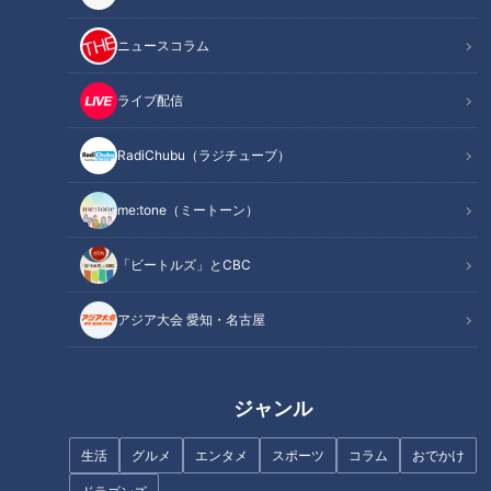
https://locipo.jp/playlist/70415aa2-c481-4078-813a-
360c83668bdb
ニュースコラム
---------
ライブ配信
🚗「歩道・車道バラエティ 道との遭遇」番組公式X
https://twitter.com/cbc_michi
RadiChubu（ラジチューブ）
🚗「歩道・車道バラエティ 道との遭遇」公式サイト
https://hicbc.com/tv/michi/
me:tone（ミートーン）
#道との遭遇 #ミキ #番組 #テレビ #静岡
「ビートルズ」とCBC
#廃道 #隧道 #探索 #道マニア #ユニークな道
アジア大会 愛知・名古屋
この記事の画像を見る
ジャンル
この記事を見たあなたへのおすすめ
生活
グルメ
エンタメ
スポーツ
コラム
おでかけ