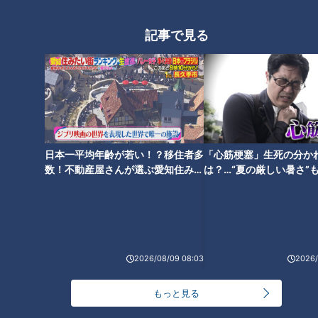
ホームページ
番組サイト
記事で見る
最新話の見逃し配信はこちら
オススメ関連コンテンツ
日本一平均年齢が若い！？移住者多
「心筋梗塞」生死の分か
数！不動産屋さんが選ぶ愛知住みた
は？…“夏の厳しい暑さ”
い街ランキング1位は？
に！発症前のキケンなサ
法
【道マニア】隧道パラダイス・
【日本縦断】軽トラ女子が本州
2026/08/09 08:03
2026/
掛川｜古い地図に載る名もなき
を縦断して絶景・絶品を巡る旅
トンネルを探しにいくが…【道
③【道との遭遇】
もっと見る
との遭遇】