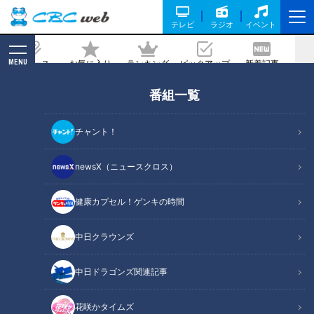
テレビ
ラジオ
イベント
MENU
ニュース
お気に入り
ランキング
ピックアップ
新着記事
CBC MAGAZINE
番組一覧
【隧道パラダイス・掛川】古い地図に載
る名もなきトンネルを探しにいく
チャント！
が・・・
newsX（ニュースクロス）
2025/03/24 10:51
2025年3月11日放送
健康カプセル！ゲンキの時間
中日クラウンズ
中日ドラゴンズ関連記事
花咲かタイムズ