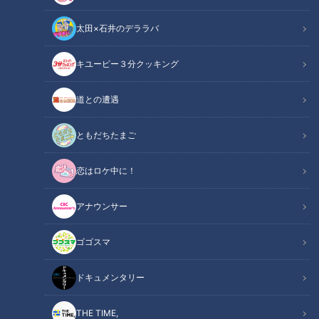
太田×石井のデララバ
キユーピー３分クッキング
道との遭遇
「道との遭遇」動画
道との遭遇
番組OAから、道の映像と道マニアの声を中心に
ともだちたまご
YouTube用に再編集してお届け！
恋はロケ中に！
声は道マニア・石井あつこさんです！
アナウンサー
『歩道・車道バラエティ 道との遭遇』は
CBCテレビ 毎週火曜23:56～
ゴゴスマ
★見逃し配信【TVer】
ドキュメンタリー
https://tver.jp/series/sr4jyby1u3
★見逃し配信【Locipo】
THE TIME,