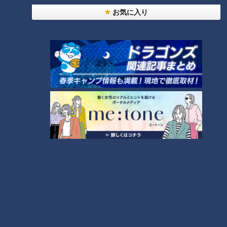
お気に入り
【謎を解明】名豊道路・蒲郡バ
【道マニア】謎を解明・名豊道
イパス
路・蒲郡バイパス【道との遭
遇】