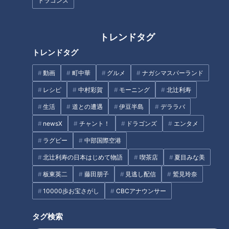
ドラゴンズ
作り方
1 ごぼうはよく洗い、皮つきのまま20gくらいをチップス用
トレンドタグ
としてピーラーで10cmほどの長さに削る。残りは1～2mm厚
トレンドタグ
さの斜め薄切りにする。それぞれ水にさらし水気をきる。玉ね
動画
町中華
グルメ
ナガシマスパーランド
ぎは縦薄切りにする。
レシピ
中村彩賀
モーニング
北辻利寿
2 油を170℃に熱し、水気をしっかりふいたチップス用のご
生活
道との遭遇
伊豆半島
デララバ
ぼうを入れてカラッと揚げる。油をきって塩少々をふる。
newsX
チャント！
ドラゴンズ
エンタメ
ラグビー
中部国際空港
3 鍋にバター15gを熱して玉ねぎ、残りのごぼう、塩少々を
北辻利寿の日本はじめて物語
喫茶店
夏目みな美
入れて、玉ねぎに透明感が出てしんなりとするまで炒める。
板東英二
藤田朋子
見逃し配信
鷲見玲奈
4 3に小麦粉を加えて炒め、粉っぽさがなくなったら分量の
10000歩お宝さがし
CBCアナウンサー
水、洋風スープの素を加える。煮立ったらふたを少しずらして
のせ、弱めの中火でごぼうがやわらかくなるまで15分ほど煮
タグ検索
る。