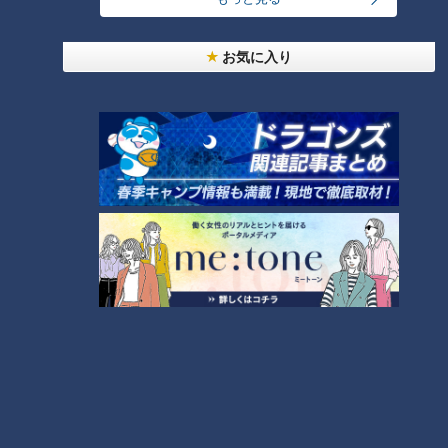
「ピーマンとちくわ、じゃこの
「しらたき牛丼」の作り方【キ
お気に入り
炒めもの」の作り方【キユーピ
ユーピー３分クッキング】
ー３分クッキング】
タグ
グルメ
番組紹介
キユーピー３分クッキング
レシピ紹介
CBCテレビ制作「キユーピー３分クッキング」の公式サイト。番組
で放送したレシピ、作り方を動画でもご紹介！
ホームページ