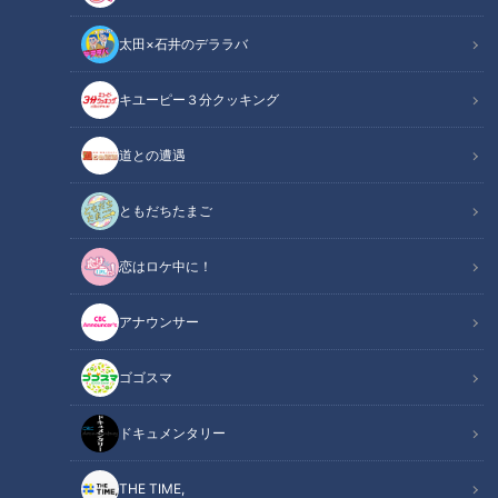
太田×石井のデララバ
CBCテレビ：画像『キユーピー3分クッキング』
キユーピー３分クッキング
キユーピー３分クッキング
レシピ紹介
道との遭遇
アクの少ない新ごぼうで作るポタージュ。ごぼうの皮もカリッ
ともだちたまご
と揚げてアクセントとして添えます。（講師：Kanako先生／
恋はロケ中に！
キユーピー３分クッキング ）
アナウンサー
新ごぼうの豆乳ポタージュ（2026年5月16日
関連リンク
放送）【３分クッキング公式】
ゴゴスマ
ドキュメンタリー
INDEX
材料（2人分）
THE TIME,