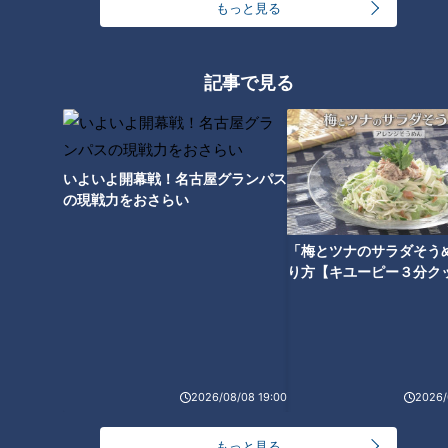
もっと見る
記事で見る
「春キャベツとにらの担々(タン
「焼き野菜のバーニャカウダ」
タン)蒸し」の作り方【キユーピ
の作り方【キユーピー３分クッ
ー３分クッキング】
キング】
いよいよ開幕戦！名古屋グランパス
の現戦力をおさらい
「梅とツナのサラダそう
り方【キユーピー３分ク
「えびときゅうりのナンプラー
「もやしハンバーグ」の作り方
レモン焼きそば」の作り方【キ
【キユーピー３分クッキング】
ユーピー３分クッキング】
2026/08/08 19:00
2026/
もっと見る