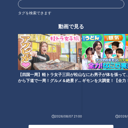
タグを検索できます
5 火を止めて西京みそ、豆乳50mlを加えてブレンダーでなめ
らかに攪拌し、濃度を調節しながら残りの豆乳を加える。塩、
動画で見る
こしょうで味をととのえる。
6 5を煮立つ直前まで温めて器に盛り、2を添える。
CBCテレビ「キユーピー３分クッキング」 2026年5月16日 放
【四国一周】軽トラ女子三田が松山
なにわ男子が体を張って
送より
から下道で一周！グルメ＆絶景ドラ
ギモンを大調査！【全力
イブ⑳
験部～ナゴヤのギモン、
この記事の画像を見る
～】
この記事を見たあなたへのおすすめ
2026/08/07 21:00
2026/