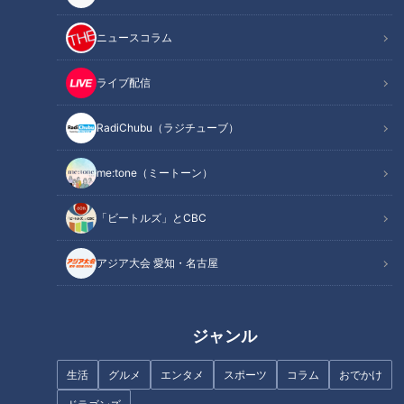
作り方
オススメ関連コンテンツ
ニュースコラム
ライブ配信
材料（2人分）
RadiChubu（ラジチューブ）
新ごぼう 130g
me:tone（ミートーン）
玉ねぎ 30g
小麦粉 小さじ1
「ビートルズ」とCBC
水 1と1/4カップ
洋風スープの素 小さじ1
アジア大会 愛知・名古屋
西京みそ 20g
豆乳(成分無調整) 100～130ml
塩、こしょう 各少々
ジャンル
●塩、油、バター
生活
グルメ
エンタメ
スポーツ
コラム
おでかけ