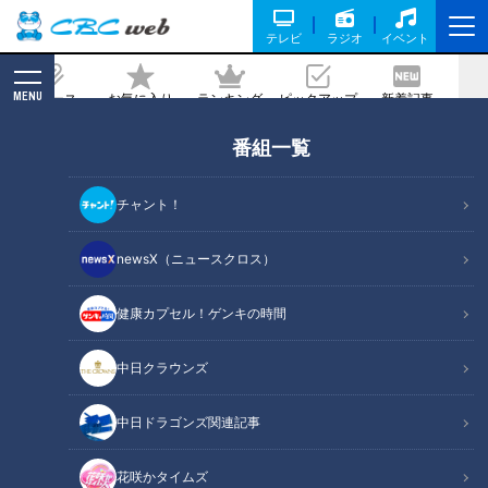
テレビ
ラジオ
イベント
MENU
ニュース
お気に入り
ランキング
ピックアップ
新着記事
CBC MAGAZINE
番組一覧
「新ごぼうの豆乳ポタージュ」の作り方
【キユーピー３分クッキング】
チャント！
2026/05/16 18:00
2026年5月16日放送
newsX（ニュースクロス）
健康カプセル！ゲンキの時間
中日クラウンズ
中日ドラゴンズ関連記事
花咲かタイムズ