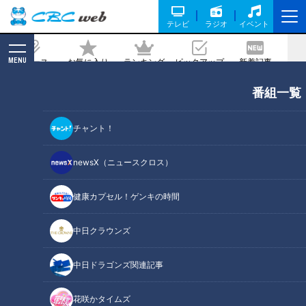
テレビ
ラジオ
イベント
MENU
ニュース
お気に入り
ランキング
ピックアップ
新着記事
CBC MAGAZINE
番組一覧
「高血圧」たったこれだけ!?簡単に血圧
を下げる方法…3人の専門家に学ぶ！今
チャント！
日からできる高血圧対策
newsX（ニュースクロス）
2025/10/12 07:10
2025年10月12日放送第677回
健康カプセル！ゲンキの時間
中日クラウンズ
中日ドラゴンズ関連記事
花咲かタイムズ