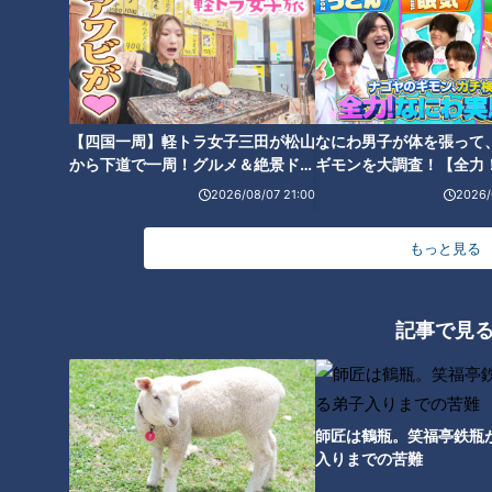
【四国一周】軽トラ女子三田が松山
なにわ男子が体を張って
から下道で一周！グルメ＆絶景ドラ
ギモンを大調査！【全力
イブ⑳
験部～ナゴヤのギモン、
2026/08/07 21:00
2026/
～】
もっと見る
記事で見
CBCテレビ『健康カプセル！ゲンキの時間』
・外来 上140mmHg以上 下90mmHg以上
師匠は鶴瓶。笑福亭鉄瓶
・家庭 上135mmHg以上 下85mmHg以上
入りまでの苦難
（※家庭のほうがリラックスした状態で測れるため基準値が低