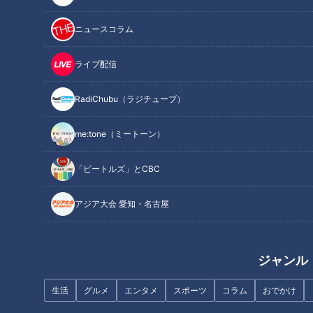
今回のテーマは
「〜たったこれだけ!?超簡単！〜三賢人に学
ニュースコラム
ぶ！血圧下げ隊ツアー」
ライブ配信
日本における高血圧の推定患者数は約4300万人以上。これは
日本人のおよそ3人に1人が高血圧という状況であり、国民病
RadiChubu（ラジチューブ）
とも言える状態です。高血圧を放置すると、脳梗塞や心筋梗塞
me:tone（ミートーン）
など、命に関わる病に直結することも…。高血圧対策には、有
酸素運動や減塩が有効だと言われていますが、実はそれ以外に
「ビートルズ」とCBC
も簡単に血圧を下げる方法があるのだとか。そこで今回は、3
人の専門家に今日からできる高血圧対策を教えてもらいまし
アジア大会 愛知・名古屋
た。
INDEX
ジャンル
高血圧の診断基準
生活
グルメ
エンタメ
スポーツ
コラム
おでかけ
高血圧対策（１）一酸化窒素を出して血圧を下げる