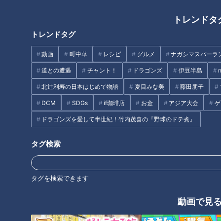
高血圧対策（２）自己暗示で血圧が下がる！？
高血圧対策（３）1日大さじ1杯！お酢を飲んで降圧！
トレンドタ
高血圧対策（４）みるみる血圧が下がる！？「8秒ジャン
トレンドタグ
プ」
これからの季節は「ナトカリ比」を特に意識しましょう
動画
町中華
レシピ
グルメ
ナガシマスパーラ
オススメ関連コンテンツ
道との遭遇
チャント！
ドラゴンズ
伊豆半島
北辻利寿の日本はじめて物語
夏目みな美
藤田朋子
DCM
SDGs
if珈琲店
お金
アジア大会
ゲ
高血圧の診断基準
ドラゴンズを愛して半世紀！竹内茂喜の『野球のドテ煮』
タグ検索
タグを検索できます
動画で見