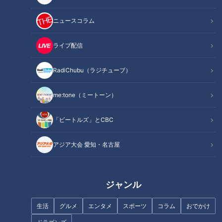
『健康カプセル！ゲンキの時間』。
ニュースコラム
メインMCに石丸幹二さん、サブMCは坂下千里子さんです。
ライブ配信
今回のテーマは「
～発見！知って得する新常識～医学の概念を
打ち破った医療人
」
RadiChubu（ラジチューブ）
今回は、健康な身体作りや治療の新常識を生み出し、医学の概
me:tone（ミートーン）
念を打ち破ったさまざまな分野の「医療人」をご紹介！知って
得する新常識や、ご家庭でもできる医療人オススメの健康法を
「ビートルズ」とCBC
教えてもらいました。
アジア大会 愛知・名古屋
INDEX
入れ歯をその日のうちに！患者の笑顔を生む医療人
ジャンル
痛みも少なくキレイに治る！？逆転の発想が生んだ傷治療
夏井先生直伝！ケガをした時の応急処置
生活
グルメ
エンタメ
スポーツ
コラム
おでかけ
骨粗しょう症の新たな原因を解明！？「骨質」に注目した