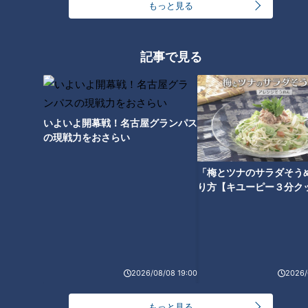
もっと見る
痛みも少なくキレイに治る！？逆転の発想が生ん
記事で見る
だ傷治療
2人目の医療人は、なついキズとやけどのクリニック院長の
夏
井睦先生
。先生は、今や一般的な傷治療法となった「湿潤療
いよいよ開幕戦！名古屋グランパス
法」を世に広めました。
の現戦力をおさらい
＜傷治療について＞
「梅とツナのサラダそう
り方【キユーピー３分ク
そもそも傷の治療法は、傷口を消毒して乾かし、できたカサブ
タが自然に剥がれるのを待って治すというもの。一方、湿潤療
法は傷口を水で洗って水気を拭き取った後に空気を通さない素
材の治療用シートで傷口を覆うというものです。
2026/08/08 19:00
2026/
＜痛みも少なくキレイに治る！？湿潤療法＞
先生によると、傷ができると、細胞成長因子という傷を治すた
もっと見る