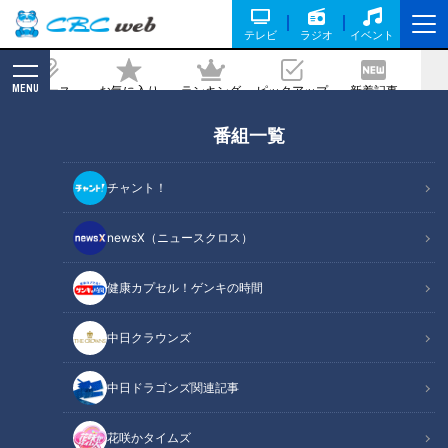
テレビ
ラジオ
イベント
MENU
ニュース
お気に入り
ランキング
ピックアップ
新着記事
CBC MAGAZINE
番組一覧
医学の概念を打ち破った医療人
2022/03/20 07:30
チャント！
2022年3月20日放送第499回
newsX（ニュースクロス）
健康カプセル！ゲンキの時間
中日クラウンズ
中日ドラゴンズ関連記事
花咲かタイムズ