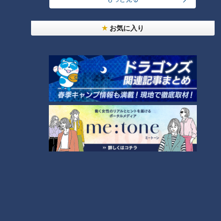
めに欠かせない体液が傷口から分泌されます。ところが、空気
に触れて傷が乾くと、大切な細胞成長因子も乾いてしまうのだ
お気に入り
とか。そのため、大切なのは傷口を乾かさない事。傷口を密閉
すると、空気に触れなくなるので、痛みが少なくなるととも
に、細胞成長因子が漏れず傷が早く治るそうです。
＜多くの病院で湿潤療法が行われています＞
先生が湿潤療法を生み出したのは25年前の事。当時読んだ傷
治療の教科書に「傷を乾かしてはいけない」という、これまで
とは異なる傷治療の概念が記載されていたのだとか。そこか
ら、実験や試行錯誤を重ねて方法を模索。2000年頃に今の治
療の形にたどり着いたそうです。現在は、全国600以上の病院
で湿潤療法が行われています。
夏井先生直伝！ケガをした時の応急処置