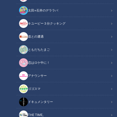
太田×石井のデララバ
キユーピー３分クッキング
健康カプセル！ゲンキの時間
「健康カプセル！ゲンキの時間」アーカイブ
道との遭遇
サマリー
Summary
ともだちたまご
ゲスト：村上佳菜子
恋はロケ中に！
今回は、健康な身体作りや治療の新常識を生み出し、医学の概
アナウンサー
念を打ち破ったさまざまな分野の「医療人」をご紹介！知って
得する新常識や、ご家庭でもできる医療人オススメの健康法を
ゴゴスマ
教えてもらいました。
ドキュメンタリー
身近な健康問題とその改善法を、様々なテーマで紹介する番組
THE TIME,