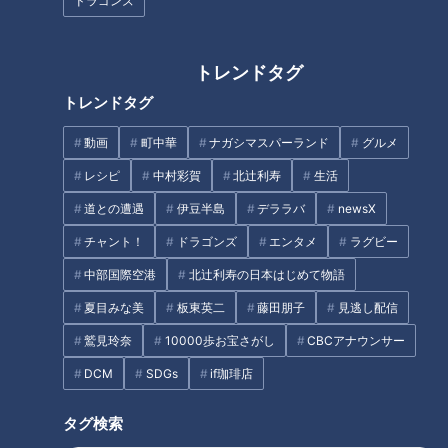
ドラゴンズ
医療人
患者さんの負担を軽く！肝臓がん治療に革命を起こした医
療人
トレンドタグ
オススメ関連コンテンツ
トレンドタグ
動画
町中華
ナガシマスパーランド
グルメ
入れ歯をその日のうちに！患者の笑顔を生む医療
レシピ
中村彩賀
北辻利寿
生活
人
道との遭遇
伊豆半島
デララバ
newsX
チャント！
ドラゴンズ
エンタメ
ラグビー
1人目の医療人は、東京即日入れ歯すみれデンタルクリックの
中部国際空港
北辻利寿の日本はじめて物語
院長で歯科医師の
佐藤貴子先生
。これまでの常識を覆し、1日
で入れ歯を作る事を可能にしました。
夏目みな美
板東英二
藤田朋子
見逃し配信
鷲見玲奈
10000歩お宝さがし
CBCアナウンサー
＜入れ歯治療について＞
DCM
SDGs
if珈琲店
歯がグラついて炎症が起こっているのに、そのまま放置してい
ると炎症部から菌が侵入してしまいます。その菌は、血管を通
タグ検索
ってやがて全身にひろがっていくため、心筋梗塞や糖尿病、認