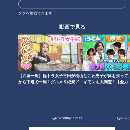
知症などにつながる事があるのだとか。それらの病を予防する
歯科治療の1つが「入れ歯」です。入れ歯を作る時には、状態
タグを検索できます
が悪い歯を抜歯しなければいけない場合があります。さらに、
動画で見る
入れ歯作りには時間がかかる事があり、食事や会話など日常生
活に支障が出たりする場合もあるため、状態が悪い歯を放置し
てしまう人も多いそうです。
＜1日で入れ歯を作る事を可能に！＞
佐藤先生は入れ歯治療をためらう患者さんたちの背中を押すた
め、歯科技工士の上田さんともにクリニックを開設。診察室の
【四国一周】軽トラ女子三田が松山
なにわ男子が体を張って
から下道で一周！グルメ＆絶景ドラ
ギモンを大調査！【全力
そばに歯科技巧所を設けて、歯科技工士がその場で患者さんの
イブ⑳
験部～ナゴヤのギモン、
歯を直接確認できるようにしました。作業もその場で行えるた
～】
め、専門機関に外注する事なく1日で入れ歯を作る事が可能に
なったそうです。もちろん、1日で作っても強度には一切問題
なし！患者さんからも喜びの声が聞こえています。（※東京即
2026/08/07 21:00
2026/
日入れ歯すみれデンタルクリニックは自由診療であり要予約で
す）