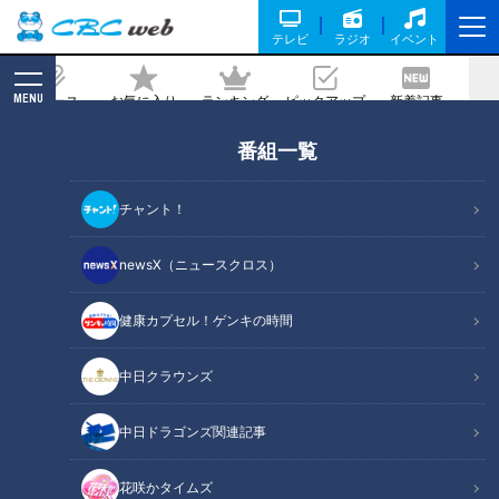
テレビ
ラジオ
イベント
MENU
ニュース
お気に入り
ランキング
ピックアップ
新着記事
CBC MAGAZINE
番組一覧
チャント！
newsX（ニュースクロス）
花咲かタイムズ
話に花咲く「なるほど」情報満載！週末が楽しくなる土曜日朝の生
健康カプセル！ゲンキの時間
ワイド番組！
中日クラウンズ
番組サイト
YouTube
中日ドラゴンズ関連記事
X
Instagram
番組グッズ
花咲かタイムズ