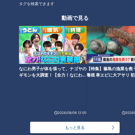
け
ァ
タグを検索できます
動画で見る
2020年11月7日放送
2020年10月31日放送
リニューアルした恵那峡周
“ジブリの森"をイメージし
辺をぶらり! 食べ歩きができ
たカフェ! 自家製パンとこだ
るだし巻きドックは絶品!
わりピザが人気
花咲かタイムズ
花咲かタイムズ
週末ジャーニー 推しタビ
週末ジャーニー 推しタビ
なにわ男子が体を張って、ナゴヤの
【特集】篠島の漁業を救
2020/11/13 12:00
2020/11/09 12:20
ギモンを大調査！【全力！なにわ実
養殖 車エビに大アサリ 
験部～ナゴヤのギモン、ガチ検証
【newsX】
グルメ
おでかけ
グルメ
おでかけ
～】
2026/08/06 12:00
2026/
もっと見る
2020年10月31日放送
2020年10月31日放送
高浜名物の郷土料理“とりめ
応募殺到! 『鬼滅の刃』の人