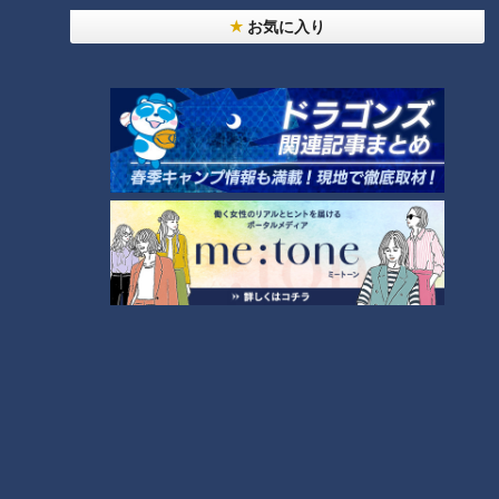
お気に入り
2020年10月24日放送
2020年10月24日放送
平日でも1日3,000個以上売
朝ドラにあやかった彩り豊
れる!豊橋市民の“ソウルスイ
かな“エールめし”
ーツ”
花咲かタイムズ
花咲かタイムズ
週末ジャーニー 推しタビ
週末ジャーニー 推しタビ
2020/11/02 13:10
2020/11/02 13:00
グルメ
おでかけ
グルメ
おでかけ
2020年10月17日放送
2020年10月17日放送
伝統の焼き物“萬古焼(ばん
シイタケとマツタケのハイ