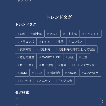
ドラゴンズ
紅葉が見ごろの香嵐渓で食
1日1組限定! 風情あふれる隠
べたい! 味噌ときな粉が楽し
れ家的料理店でジビエ料理
める郷土料理“五平餅”
を堪能
花咲かタイムズ
花咲かタイムズ
トレンドタグ
週末ジャーニー 推しタビ
週末ジャーニー 推しタビ
トレンドタグ
2020/11/20 12:00
2020/11/13 12:30
グルメ
おでかけ
グルメ
おでかけ
動画
町中華
グルメ
中村彩賀
チャント！
ドラゴンズ
レシピ
生活
エンタメ
友廣南実
北辻利寿
北辻利寿の日本はじめて物語
道との遭遇
CANDY TUNE
お金
三重
坂下千里子
角上清司
静岡
CBCアナウンサー
2020年11月7日放送
2020年11月7日放送
女性におすすめ! 乗馬で体幹
恵那峡に来たら絶対に食べ
DCM
SDGs
if珈琲店
newsX
あみやき亭
を鍛えて姿勢美人に
たい! 秋の味覚“松茸"を堪能
おでかけ
とんかつ
アジア大会
花咲かタイムズ
花咲かタイムズ
週末ジャーニー 推しタビ
週末ジャーニー 推しタビ
タグ検索
2020/11/13 12:20
2020/11/13 12:10
おでか
ゆりやんレトリィバ
グルメ
おでかけ