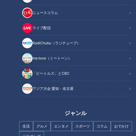
け
ァ
ニュースコラム
ライブ配信
RadiChubu（ラジチューブ）
2020年11月14日放送
2020年11月14日放送
グルメサイトで高評価を獲
干し柿の中に栗きんとんを
得する人気ラーメン店で食
詰め込んだオリジナル商品
me:tone（ミートーン）
べられる“ジビエラーメン”
が人気の和菓子店
花咲かタイムズ
花咲かタイムズ
週末ジャーニー 推しタビ
週末ジャーニー 推しタビ
「ビートルズ」とCBC
2020/11/20 12:20
2020/11/20 12:10
グルメ
おでかけ
グルメ
おでかけ
アジア大会 愛知・名古屋
ジャンル
生活
グルメ
エンタメ
スポーツ
コラム
おでかけ
2020年11月14日放送
2020年11月7日放送