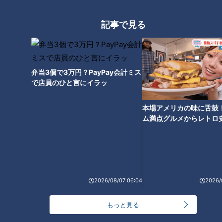
し"と、話題の絶品アレンジ
気キャラクターが作れる大
レシピ
人気ワークショップ
花咲かタイムズ
花咲かタイムズ
記事で見る
週末ジャーニー 推しタビ
週末ジャーニー 推しタビ
2020/11/09 12:10
2020/11/09 12:00
グルメ
おでかけ
おでかけ
尼神インター
弁当3個で3万円？PayPay会計ミス
で店員のひと言にイラッ
本場アメリカの味に舌鼓
ム満点グルメからレトロ
で！愛知・東海市の感動
2020年10月24日放送
2020年10月24日放送
選
日本で唯一の新展示場&ベビ
閉店危機に瀕していた地元
ーラッシュ! 地元の人に愛さ
の人気焼肉店が大物会長の
れ続けている動植物公園
応援で復活!
花咲かタイムズ
花咲かタイムズ
週末ジャーニー 推しタビ
週末ジャーニー 推しタビ
2026/08/07 06:04
2026/
2020/11/02 13:30
2020/11/02 13:20
もっと見る
おでか
ゆりやんレトリィバ
グルメ
おでかけ
け
ァ