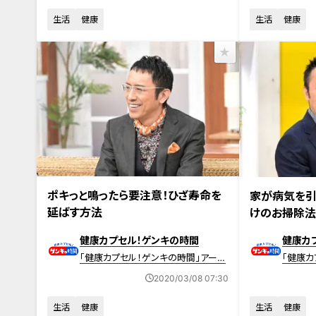
生活
健康
生活
健康
2020年3月8日放送 【第396回】
2020年3月1日放
ポキっと鳴ったら要注意！ひざ寿命を
家が病気を引
延ばす方法
けのお掃除法
健康カプセル！ゲンキの時間
健康カ
「健康カプセル！ゲンキの時間」アーカ
「健康カ
イブ
イブ
2020/03/08 07:30
生活
健康
生活
健康