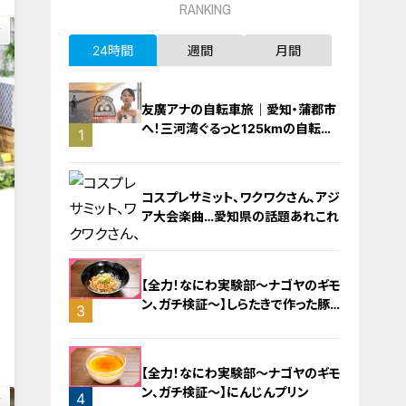
RANKING
24時間
週間
月間
友廣アナの自転車旅｜愛知・蒲郡市
へ！三河湾ぐるっと125kmの自転車
1
旅！【チャント！特集】
コスプレサミット、ワクワクさん、アジ
ア大会楽曲…愛知県の話題あれこれ
【全力！なにわ実験部～ナゴヤのギモ
ン、ガチ検証～】しらたきで作った豚
3
0
バラミンチの油そば
2
【全力！なにわ実験部～ナゴヤのギモ
ン、ガチ検証～】にんじんプリン
4