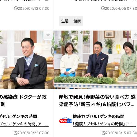
イブ
2020/04/12 07:30
2020/04/05 07:3
生活
健康
放送 【第398回】
2020年3月15日放送 【第397回】
の感染症 ドクターが教
産地で発見！春野菜の賢い食べ方 感
原則
染症予防「新玉ネギ」＆抗酸化パワー
「春キャベツ」
プセル！ゲンキの時間
健康カプセル！ゲンキの時間
プセル！ゲンキの時間」アーカ
「健康カプセル！ゲンキの時間」アーカ
イブ
2020/03/22 07:30
2020/03/15 07:3