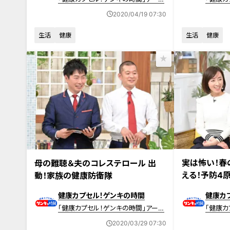
イブ
イブ
2020/04/19 07:30
生活
健康
生活
健康
2020年3月22日
2020年3月29日放送 【第399回】
実は怖い！春
母の難聴＆夫のコレステロール 出
える！予防4
動！家族の健康防衛隊
健康カプセル！ゲンキの時間
健康カ
「健康カプセル！ゲンキの時間」アーカ
「健康カ
イブ
イブ
2020/03/29 07:30