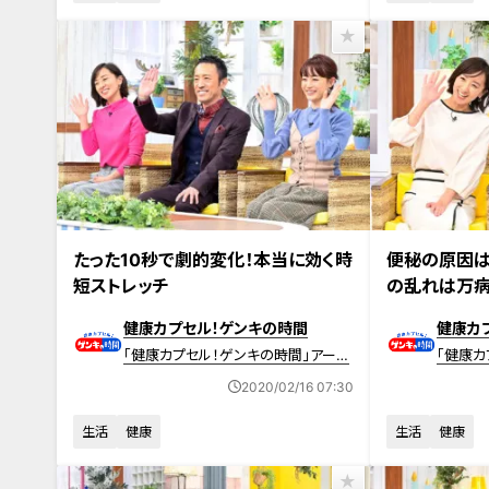
2020年2月16日放送 【第393回】
2020年2月9日放
たった10秒で劇的変化！本当に効く時
便秘の原因は
短ストレッチ
の乱れは万
健康カプセル！ゲンキの時間
健康カ
「健康カプセル！ゲンキの時間」アーカ
「健康カ
イブ
イブ
2020/02/16 07:30
生活
健康
生活
健康