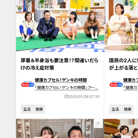
2020年1月26日放送 【第390回】
2020年1月19日
厚着＆半身浴も要注意！？間違いだら
国民の2人に
けの冷え症対策
が上がる落と
健康カプセル！ゲンキの時間
健康カ
「健康カプセル！ゲンキの時間」アーカ
「健康カ
イブ
イブ
2020/01/26 07:30
生活
健康
生活
健康