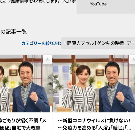
立つ健康情報をお伝えします。「人」「家
YouTube
の記事一覧
カテゴリーを絞り込む
送 【第404回】
2020年4月26日放送 【第403回】
家ごもりが招く不調 「メ
～新型コロナウイルスに負けない！
「便秘」自宅で大改善
～免疫力を高める「入浴」「睡眠」「食
事」