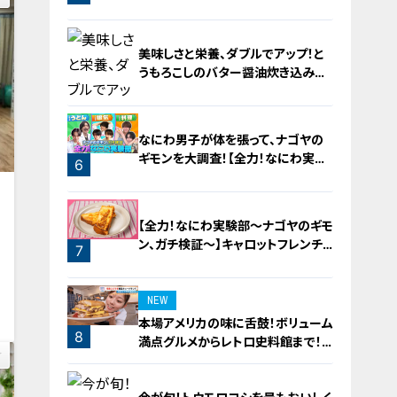
美味しさと栄養、ダブルでアップ！と
うもろこしのバター醤油炊き込みご
飯
なにわ男子が体を張って、ナゴヤの
ギモンを大調査！【全力！なにわ実験
6
部～ナゴヤのギモン、ガチ検証～】
5
【全力！なにわ実験部～ナゴヤのギモ
ン、ガチ検証～】キャロットフレンチ
7
ロースト
0
NEW
本場アメリカの味に舌鼓！ボリューム
8
満点グルメからレトロ史料館まで！
愛知・東海市の感動スポット3選