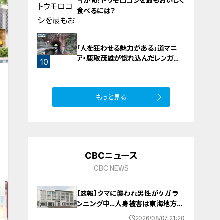
今が旬！トウモロコシを最もおいしく
食べるには？
「人を狂わせる魅力がある」道マニ
ア・鹿取茂雄が惚れ込んだレンガの
9
10
橋梁とは？未公開の道3選
もっと見る
0
CBCニュース
CBC NEWS
【速報】クマに襲われ男性がケガ ラ
ンニング中…人身被害は東海地方で
今シーズン初めて 岐阜県高山市
2026/08/07 21:20