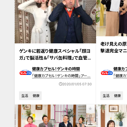
2019年12月29
老け見えの原
2020年1月5日放送 【第387回】
撃退完全マニ
ゲンキに若返り健康スペシャル「顔ヨ
ガ」で脳活性＆「サバ缶料理」で血管
若返り
健康カプセル！ゲンキの時間
健康カ
「健康カプセル！ゲンキの時間」アーカ
「健康カ
イブ
イブ
2020/01/05 07:30
生活
健康
生活
健康