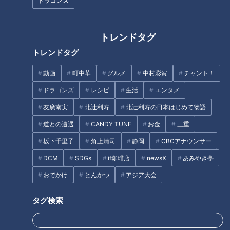
ドラゴンズ
トレンドタグ
川野太郎【スジナシ】「なんで
山本學【スジナシ】鶴瓶「あん
トレンドタグ
こんなスタートやねん！」鶴
な人に手をつけるなんて、バレ
瓶、謎設定に思わず絶叫！
るの丸わかり」
動画
町中華
グルメ
中村彩賀
チャント！
ドラゴンズ
レシピ
生活
エンタメ
タグ
友廣南実
北辻利寿
北辻利寿の日本はじめて物語
動画
エンタメ
スジナシ
笑福亭鶴瓶
野村真美
道との遭遇
CANDY TUNE
お金
三重
坂下千里子
角上清司
静岡
CBCアナウンサー
DCM
SDGs
if珈琲店
newsX
あみやき亭
オススメ関連コンテンツ
おでかけ
とんかつ
アジア大会
タグ検索