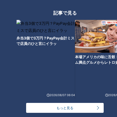
記事で見る
弁当3個で3万円？PayPay会計ミス
で店員のひと言にイラッ
本場アメリカの味に舌鼓
ム満点グルメからレトロ
で！愛知・東海市の感動
ランキング
選
RANKING
24時間
週間
月間
2026/08/07 06:04
2026/
友廣アナの自転車旅｜愛知・蒲郡市へ！三河湾ぐる
っと125kmの自転車旅！【チャント！特集】
もっと見る
1