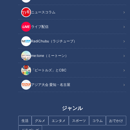
ニュースコラム
ライブ配信
RadiChubu（ラジチューブ）
勝村政信【スジナシ】「最低や
李麗仙【スジナシ】鶴瓶「俺知
この男！」鶴瓶が笑顔で発狂!?
らんかった！」ラストシーンで
me:tone（ミートーン）
究極の無茶ぶり合戦
急展開！？
「ビートルズ」とCBC
アジア大会 愛知・名古屋
河合美智子【スジナシ】まるで
石田純一【スジナシ】探り合い
コントな探り合い！鶴瓶「こ
からの掴み合い！鶴瓶「俺も
ジャンル
れ、うまいこと投げたな笑」
う、ごっついおかしかったわ」
生活
グルメ
エンタメ
スポーツ
コラム
おでかけ