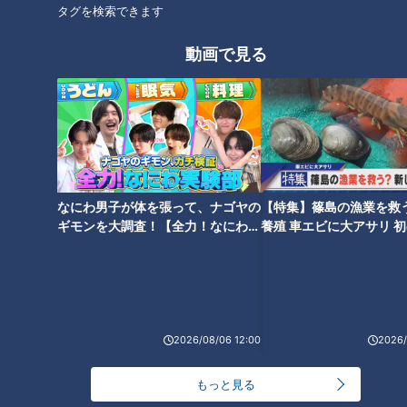
タグを検索できます
【平田満】不穏な発言「俺、整
【いしのようこ】優柔不断な鶴
形したのによく分かったな」
瓶に苛立ち結婚を迫る
動画で見る
【藤田朋子】「お兄ちゃん戻っ
【小林綾子】いいかげんな台詞
てきて…」
の応酬に鶴瓶も仰天！
なにわ男子が体を張って、ナゴヤの
【特集】篠島の漁業を救
ギモンを大調査！【全力！なにわ実
養殖 車エビに大アサリ 
験部～ナゴヤのギモン、ガチ検証
【newsX】
～】
2026/08/06 12:00
2026/
【冨士眞奈美】独特トークで迷
路に誘う
もっと見る