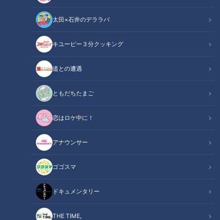
太田×石井のデララバ
キユーピー３分クッキング
野村真美【スジナシ】「キライなら言って！」鶴瓶に激高し、割り箸の
道との遭遇
束をブン投げる
ともだちたまご
この記事の画像
（全1枚）
恋はロケ中に！
アナウンサー
ゴゴスマ
記事に戻る
ドキュメンタリー
この記事を見たあなたへのおすすめ
THE TIME,