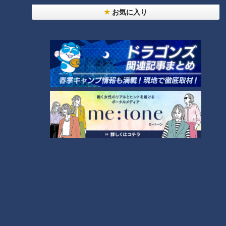
お気に入り
【全力！なにわ実験部～ナゴヤのギモン、ガチ検証
～】にんじんプリン
2
【全力！なにわ実験部～ナゴヤのギモン、ガチ検証
～】しらたきで作った豚バラミンチの油そば
3
【全力！なにわ実験部～ナゴヤのギモン、ガチ検証
～】キャロットフレンチロースト
4
【全力！なにわ実験部～ナゴヤのギモン、ガチ検証
～】赤味噌を使ったミルフィーユ味噌トンカツ
5
「人を狂わせる魅力がある」道マニア・鹿取茂雄が
惚れ込んだレンガの橋梁とは？未公開の道3選
6