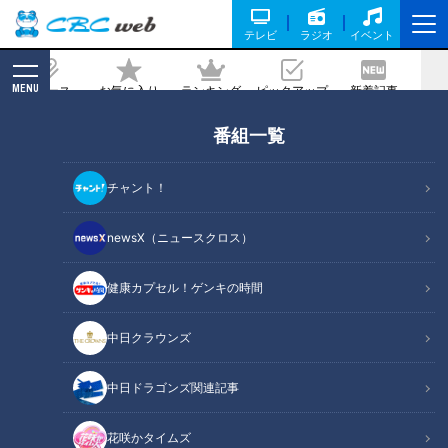
テレビ
ラジオ
イベント
MENU
ニュース
お気に入り
ランキング
ピックアップ
新着記事
CBC MAGAZINE
番組一覧
野村真美【スジナシ】「キライなら言っ
て！」鶴瓶に激高し、割り箸の束をブン
チャント！
投げる
newsX（ニュースクロス）
記事に戻る
健康カプセル！ゲンキの時間
中日クラウンズ
中日ドラゴンズ関連記事
花咲かタイムズ