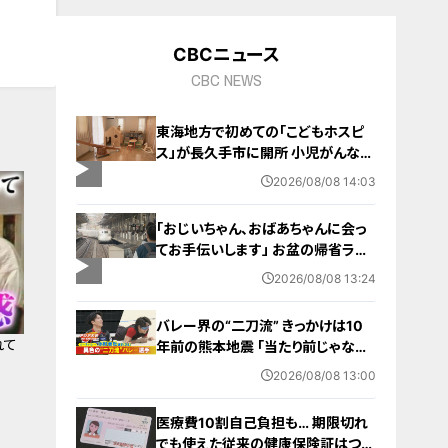
10
CBCニュース
CBC NEWS
東海地方で初めての「こどもホスピ
ス」が長久手市に開所 小児がんなど
重い病気の子どもと家族を支える施
2026/08/08 14:03
設 利用料は無料 愛知の「長久手の
おうち」
「おじいちゃん、おばあちゃんに会っ
てお手伝いします」 お盆の帰省ラッ
シュが本格化 東海道新幹線下りがピ
2026/08/08 13:24
ーク 名古屋駅も家族連れらで朝から
混雑
バレー界の“二刀流” きっかけは10
れて
年前の熊本地震 ｢当たり前じゃなか
った｣ オフシーズンゼロの過酷スケ
2026/08/08 13:00
ジュール 異例の道を進むワケ【アジ
ア大会 愛知･名古屋2026】
医療費10割自己負担も… 期限切れ
でも使えた従来の健康保険証はつい