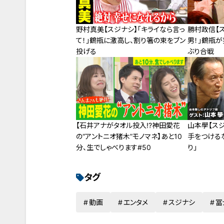
野村真美【スジナシ】「キライなら言っ
勝村政信【
て！」鶴瓶に激高し、割り箸の束をブン
男！」鶴瓶が
投げる
ぶり合戦
【石井アナがタオル投入!?神田愛花
山本學【ス
の“アントニオ猪木”モノマネ】あと10
手をつける
分、生でしゃべります#50
り」
タグ
動画
エンタメ
スジナシ
冨