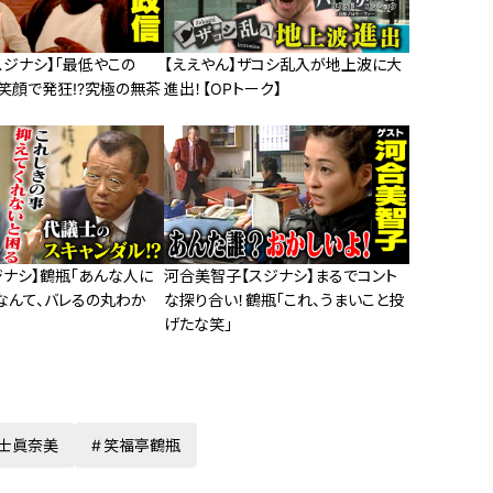
スジナシ】「最低やこの
【ええやん】ザコシ乱入が地上波に大
笑顔で発狂!?究極の無茶
進出！【OPトーク】
ジナシ】鶴瓶「あんな人に
河合美智子【スジナシ】まるでコント
なんて、バレるの丸わか
な探り合い！鶴瓶「これ、うまいこと投
げたな笑」
士眞奈美
笑福亭鶴瓶