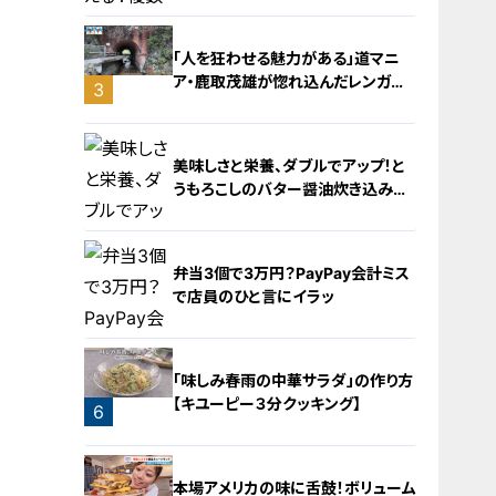
「人を狂わせる魅力がある」道マニ
ア・鹿取茂雄が惚れ込んだレンガの
3
橋梁とは？未公開の道3選
2
美味しさと栄養、ダブルでアップ！と
うもろこしのバター醤油炊き込みご
飯
弁当3個で3万円？PayPay会計ミス
で店員のひと言にイラッ
4
「味しみ春雨の中華サラダ」の作り方
【キユーピー３分クッキング】
6
5
本場アメリカの味に舌鼓！ボリューム