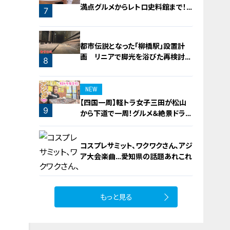
満点グルメからレトロ史料館まで！
7
愛知・東海市の感動スポット3選
都市伝説となった「柳橋駅」設置計
画 リニアで脚光を浴びた再検討の
8
機運
NEW
【四国一周】軽トラ女子三田が松山
9
から下道で一周！グルメ＆絶景ドライ
ブ⑳
コスプレサミット、ワクワクさん、アジ
ア大会楽曲…愛知県の話題あれこれ
もっと見る