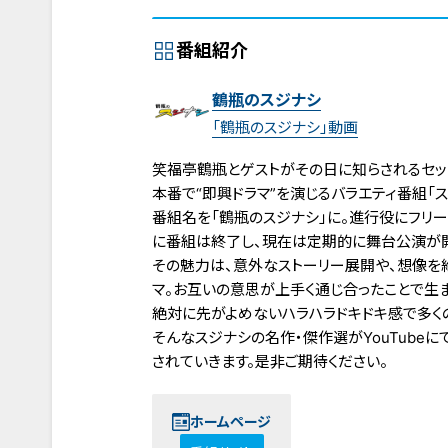
番組紹介
鶴瓶のスジナシ
「鶴瓶のスジナシ」動画
笑福亭鶴瓶とゲストがその日に知らされるセット
本番で“即興ドラマ”を演じるバラエティ番組「スジ
番組名を「鶴瓶のスジナシ」に。進行役にフリー
に番組は終了し、現在は定期的に舞台公演が
その魅力は、意外なストーリー展開や、想像を
マ。お互いの意思が上手く通じ合ったことで生
絶対に先がよめないハラハラドキドキ感で多く
そんなスジナシの名作・傑作選がYouTube
されていきます。是非ご期待ください。
ホームページ