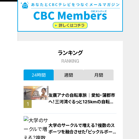
ランキング
RANKING
24時間
週間
月間
友廣アナの自転車旅｜愛知・蒲郡市
へ！三河湾ぐるっと125kmの自転車
1
旅！【チャント！特集】
大学のサークルで増える？複数のス
ポーツを融合させた「ピックルボー
ル」