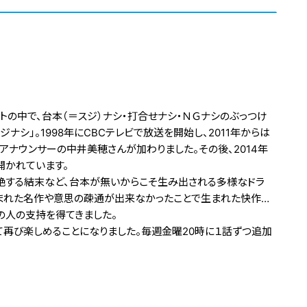
の中で、台本（＝スジ）ナシ・打合せナシ・ＮＧナシのぶっつけ
ナシ」。1998年にCBCテレビで放送を開始し、2011年からは
アナウンサーの中井美穂さんが加わりました。その後、2014年
開かれています。
絶する結末など、台本が無いからこそ生み出される多様なドラ
まれた名作や意思の疎通が出来なかったことで生まれた快作…
の人の支持を得てきました。
にて再び楽しめることになりました。毎週金曜20時に１話ずつ追加