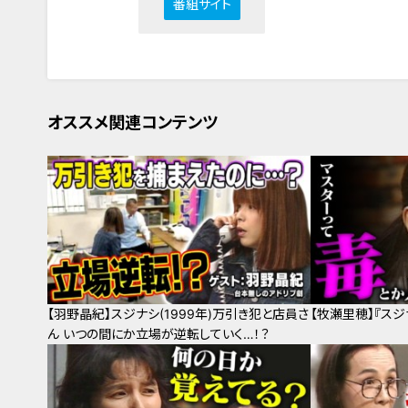
番組サイト
オススメ関連コンテンツ
【羽野晶紀】スジナシ(1999年)万引き犯と店員さ
【牧瀬里穂】『スジナ
ん いつの間にか立場が逆転していく…！？