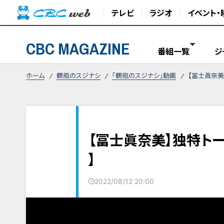
テレビ
ラジオ
イベント・
CBC MAGAZINE
番組一覧
ジ
ホーム
鶴瓶のスジナシ
「鶴瓶のスジナシ」動画
【冨士眞奈美
【冨士眞奈美】独特ト
】
2022/08/12 20:00