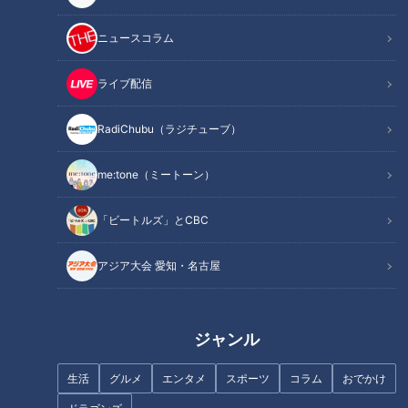
ニュースコラム
【四国一周】軽トラ女子三田が
なぜ“道”を好きになったのか？
松山から下道で一周！グルメ＆
人生の節目に立つ道マニアが“人
ライブ配信
絶景ドライブ⑱
生の軌跡”を辿る
RadiChubu（ラジチューブ）
me:tone（ミートーン）
「ビートルズ」とCBC
【日本縦断】軽トラ女子が本州
「向いているかも」人生初のサ
を縦断して絶景・絶品を巡る旅
ーフィンで大はしゃぎ！グラビ
アジア大会 愛知・名古屋
⑧【道との遭遇】
アアイドル・三田悠貴の軽トラ
本州縦断の旅
ジャンル
フランス人は菓子店「シャトレ
生活
グルメ
エンタメ
スポーツ
コラム
おでかけ
ーゼ」の店名に顔を赤らめる？
【四国一周】軽トラ女子三田が