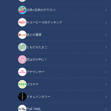
道だけをひたすら紹介する番組「道との遭遇」のオリジナルTシャツ&
太田×石井のデララバ
キャップが登場！
キユーピー３分クッキング
この記事の画像
（全1枚）
道との遭遇
ともだちたまご
恋はロケ中に！
記事に戻る
アナウンサー
ゴゴスマ
この記事を見たあなたへのおすすめ
ドキュメンタリー
THE TIME,