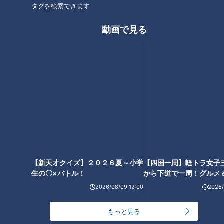
タグを検索できます
伊豆半島最古の隧道で遭遇した
一度入ると通り抜けられない
のはフクロウ！？ 道マニアも
道！？謎の横穴があるトンネ
動画で見る
「初めて見た」という奇跡の瞬
ル！？WEB漫画家やしろあずき
間
と奇道を巡る！
鉄道と車の両方が通っていた隧
【新天才クイズ】２０２６夏～小学
【四国一周】軽トラ女子
道！？なぜ隧道に階段が？神奈
生の〇×バトル！
から下道で一周！グルメ
川県にある“謎の隧道”を道マニ
イブ⑳
2026/08/09 12:00
2026/
アが解き明かす！
もっと見る