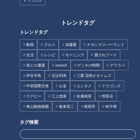
ドラゴンズ
松山から下道で一周！グルメ＆
絶景ドライブ⑨
トレンドタグ
タグ
トレンドタグ
PR TIMES
動画
グルメ
加藤愛
ナガシマスパーランド
生活
レシピ
モーニング
愛されフード
道との遭遇
newsX
ゲンキの時間
デララバ
オススメ関連コンテンツ
伊豆半島
北辻利寿
三重 花咲かタイムズ
中部国際空港
お金
エンタメ
ドラゴンズ
ラグビー
三上悠亜
友廣南実
喫茶店
東山動植物園
板東英二
根尾昂
町中華
タグ検索