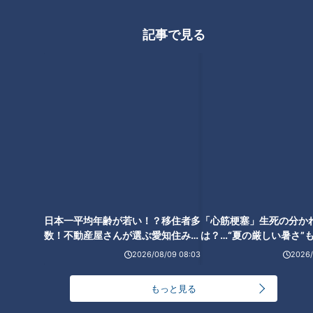
記事で見る
日本一平均年齢が若い！？移住者多
「心筋梗塞」生死の分か
数！不動産屋さんが選ぶ愛知住みた
は？…“夏の厳しい暑さ”
い街ランキング1位は？
に！発症前のキケンなサ
2026/08/09 08:03
2026/
法
もっと見る