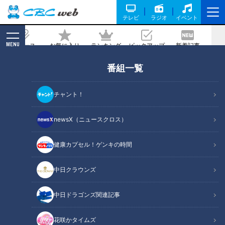
テレビ
ラジオ
イベント
MENU
ニュース
お気に入り
ランキング
ピックアップ
新着記事
CBC MAGAZINE
番組一覧
道だけをひたすら紹介する番組「道との
遭遇」のオリジナルTシャツ& キャップ
チャント！
が登場！
newsX（ニュースクロス）
記事に戻る
健康カプセル！ゲンキの時間
中日クラウンズ
中日ドラゴンズ関連記事
花咲かタイムズ