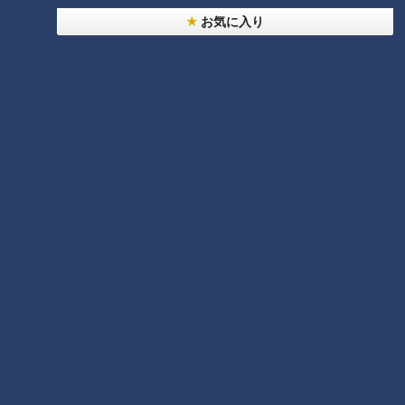
お気に入り
ランキング
RANKING
24時間
週間
月間
NEW
「心筋梗塞」生死の分かれ道は？…“夏の厳しい暑
さ”もきっかけに！発症前のキケンなサインと対処
法
1
NEW
モーニング娘。‘26井上春華がハロメンで仲良くし