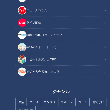
ニュースコラム
ライブ配信
RadiChubu（ラジチューブ）
「蚊」に刺されないための対策
洗剤成分が実は効く？“殺虫剤を
を体を張って実験 ポイントは
使わない”新たな「蚊」対策 蚊
me:tone（ミートーン）
「足のにおい」？
が肌にとまれない画期的なクリ
ームや新製品のスプレーも
「ビートルズ」とCBC
アジア大会 愛知・名古屋
マダニに注意！致死率30％の感
「カバンに入れておける」手の
染症も！？山のレジャーを楽し
ひらサイズのレインコートが大
ジャンル
むためのマダニ対策とは
人気！「ダイソー」で買える夏
の便利グッズを紹介
生活
グルメ
エンタメ
スポーツ
コラム
おでかけ