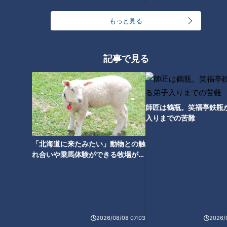
わかさけいいちくん再び！CBC
若狭アナがヨーヨー世界チャン
もっと見る
ピオンのスゴ技を紹介！
記事で見る
師匠は鶴瓶。笑福亭鉄瓶
入りまでの苦難
「北海道に来たみたい」動物との触
れ合いや乗馬体験ができる牧場がオ
ススメ！不動産屋さんが住みたい街
とは
ランキング
RANKING
24時間
週間
月間
2026/08/08 07:03
2026/