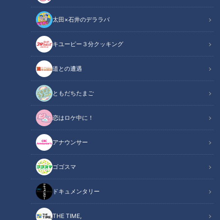
太田×石井のデララバ
キユーピー３分クッキング
【最新BBQ施設オープン前に潜入！】まるで海外リゾート！日本チャン
道との遭遇
ピオン監修の特製パエリアも
ともだちたまご
この記事の画像
（全4枚）
恋はロケ中に！
アナウンサー
ゴゴスマ
記事に戻る
ドキュメンタリー
この記事を見たあなたへのおすすめ
THE TIME,