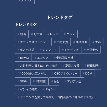
ドラゴンズ
まるでウォータースライダー！
トレンドタグ
近鉄特急「ひのとり」展望席最
しなびた「ナス」が復活する裏
トレンドタグ
前列を初体験
ワザとは？農家に聞いた「ナス
嫌いも食べられる」アイデアレ
動画
町中華
レシピ
グルメ
シピを大公開
ナガシマスパーランド
中村彩賀
北辻利寿
生活
タグ
道との遭遇
チャント！
ドラゴンズ
伊豆半島
グルメ
おでかけ
生活
チャント！
愛知
newsX
エンタメ
中部国際空港
北辻利寿の日本はじめて物語
夏目みな美
藤田朋子
10000歩お宝さがし
CBCアナウンサー
DCM
オススメ関連コンテンツ
SDGs
if珈琲店
お金
アジア大会
ゲンキの時間
ダイソー
ドラゴンズを愛して半世紀！竹内茂喜の『野球のドテ煮』