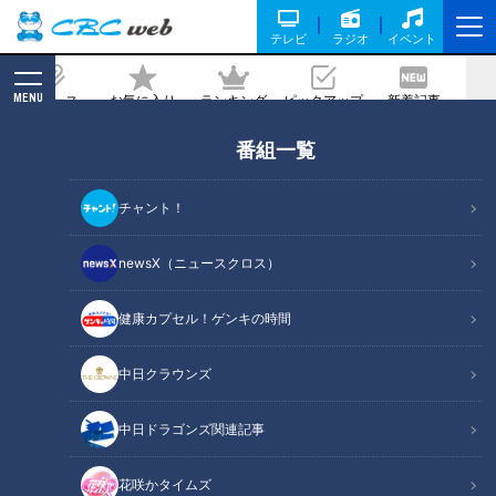
テレビ
ラジオ
イベント
MENU
ニュース
お気に入り
ランキング
ピックアップ
新着記事
CBC MAGAZINE
番組一覧
【最新BBQ施設オープン前に潜入！】ま
るで海外リゾート！日本チャンピオン監
チャント！
修の特製パエリアも
newsX（ニュースクロス）
記事に戻る
健康カプセル！ゲンキの時間
中日クラウンズ
中日ドラゴンズ関連記事
花咲かタイムズ