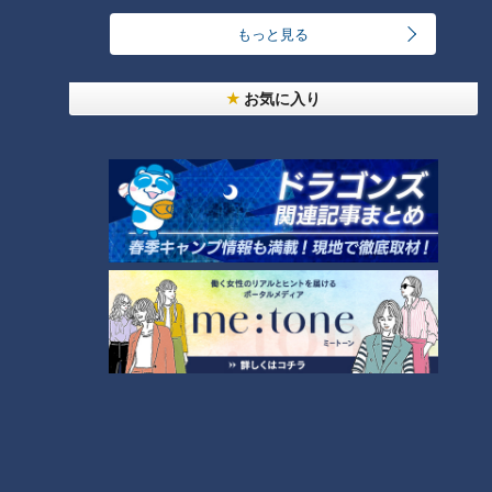
もっと見る
ゴスペラーズ酒井雄二が語る、音頭とあんこの魅力
お気に入り
中村彩賀の10000歩お宝さがし｜グルメ＆名所！
雨の三重・四日市市でお宝探し【チャント！特集】
2
1
「豆腐と天かすの卵とじ丼」の作り方【キユーピー
３分クッキング】
3
汗をかかないと熱中症のリスクあり！汗をかきにく
い人はどうしたらいいの？
4
急逝木下雄がハマの夜空に降らせた涙雨 侍・井端
コーチが今だから明かす“ドラ大野雄起用法”秘話
5