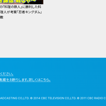
の『料理の鉄人』に勝利した料
理人が考案「忍者キングダム」
無敵
ください。
転載をお断りします。詳しくはこちら。
STING CO.,LTD. © 2014 CBC TELEVISION CO.,LTD. © 2011 CBC RADIO CO