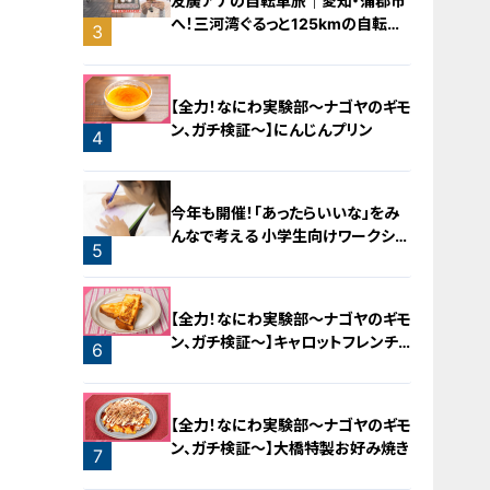
友廣アナの自転車旅｜愛知・蒲郡市
へ！三河湾ぐるっと125kmの自転車
3
旅！【チャント！特集】
【全力！なにわ実験部～ナゴヤのギモ
ン、ガチ検証～】にんじんプリン
4
今年も開催！「あったらいいな」をみ
んなで考える 小学生向けワークショ
5
ップを大府市で開催
【全力！なにわ実験部～ナゴヤのギモ
ン、ガチ検証～】キャロットフレンチ
6
ロースト
【全力！なにわ実験部～ナゴヤのギモ
ン、ガチ検証～】大橋特製お好み焼き
7