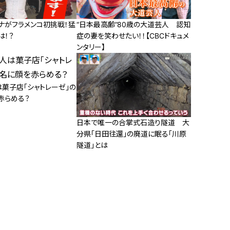
ナがフラメンコ初挑戦！猛
“日本最高齢”80歳の大道芸人 認知
は！？
症の妻を笑わせたい！！【CBCドキュメ
ンタリー】
は菓子店「シャトレーゼ」の
赤らめる？
日本で唯一の合掌式石造り隧道 大
分県「日田往還」の廃道に眠る「川原
隧道」とは