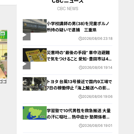
CBCニュース
CBC NEWS
小学校講師の男(38)を児童ポルノ
所持の疑いで逮捕 三重県
2026/08/06 23:18
災害時の“最後の手段” 車中泊避難
で気をつけること 愛知･豊田市は4年
前からマニュアル作成 最悪の場合
2026/08/06 19:14
死に至る｢エコノミークラス症候群｣
にならないために
トヨタ 台風13号接近で国内9工場で
ゴゴ
7日の稼働停止 ｢海上輸送への影響
を踏まえ判断｣ 夏季連休明けの17日
2026/08/06 19:06
から再開予定
学習塾で10代男性を救急搬送 大量
の汗に嘔吐… 熱中症か 塾関係者が
消防に通報 名古屋
2026/08/06 19:01