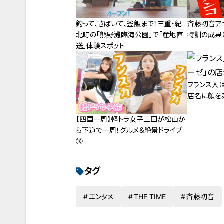
釣って、さばいて、釜飯まで！三重・紀
斉藤初音ア
北町の「熊野灘臨海公園」で「産地直
特訓の成果
送」体験スポット
フランス人
店名に顔を
【四国一周】軽トラ女子三田が松山か
ら下道で一周！グルメ＆絶景ドライブ
⑱
タグ
エンタメ
THE TIME
斉藤初音