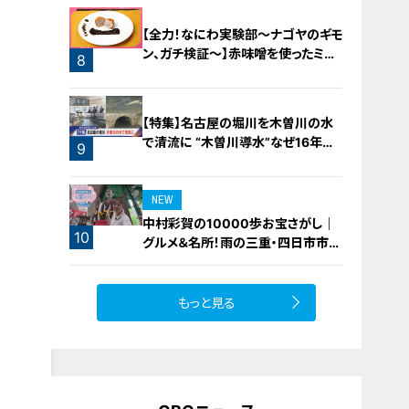
【全力！なにわ実験部～ナゴヤのギモ
ン、ガチ検証～】赤味噌を使ったミル
8
フィーユ味噌トンカツ
【特集】名古屋の堀川を木曽川の水
で清流に “木曽川導水”なぜ16年ぶ
9
り？【newsX】
NEW
中村彩賀の10000歩お宝さがし｜
10
グルメ＆名所！雨の三重・四日市市で
お宝探し【チャント！特集】
もっと見る