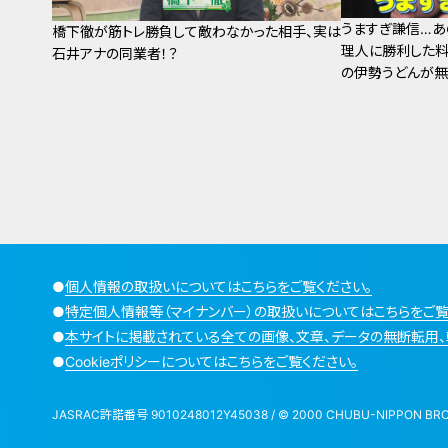
うますぎ謙信…あ
橋下徹が筋トレ勝負して敵わなかった相手、実は
理人に勝利した料
石井アナの同業者！？
の伊勢うどんが
●
個人情報の取扱いについてはこちらをご覧ください。
●
特定個人情報等（マイナンバー）の取扱いについてはこちらをご覧
●
本サイトに掲載されている全ての画像、文章、データの無断転用、
●
Cookieポリシーについてはこちらをご覧ください。
JASRAC許諾番号 9010248012Y45038 / © 2000 CHUBU-NIPPON BROADCA