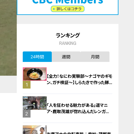
ランキング
RANKING
24時間
週間
月間
【全力！なにわ実験部～ナゴヤのギモ
ン、ガチ検証～】しらたきで作った豚
1
バラミンチの油そば
「人を狂わせる魅力がある」道マニ
ア・鹿取茂雄が惚れ込んだレンガの
2
橋梁とは？未公開の道3選