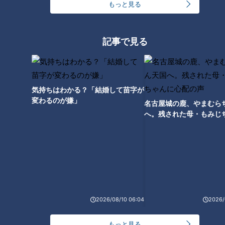
もっと見る
記事で見る
気持ちはわかる？「結婚して苗字が
変わるのが嫌」
ランキング
名古屋城の鹿、やまむら
へ。残された母・もみじ
RANKING
配の声
24時間
週間
月間
モーニング娘。‘26井上春華がハロメンで仲良くし
たいと思っている人は？
2026/08/10 06:04
2026/
大学のサークルで増える？複数のスポーツを融合さ
せた「ピックルボール」
もっと見る