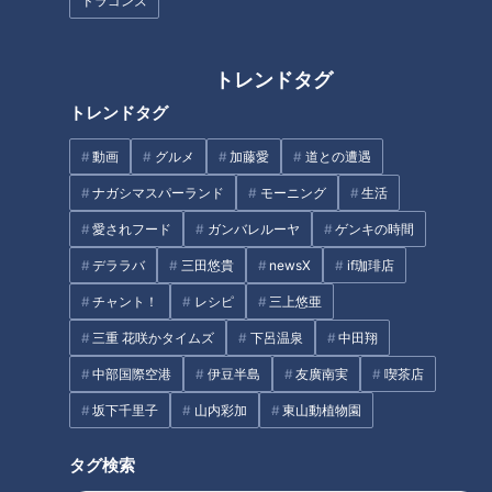
ドラゴンズ
絶景ドライブ⑱
する歯みがきのタイミングとは
トレンドタグ
「海水浴」に行く人が減ってき
トレンドタグ
た理由
動画
グルメ
加藤愛
道との遭遇
「卵サラダのピザトースト」の
ナガシマスパーランド
モーニング
生活
作り方【キユーピー３分クッキ
ング】
愛されフード
ガンバレルーヤ
ゲンキの時間
デララバ
三田悠貴
newsX
if珈琲店
タグ
チャント！
レシピ
三上悠亜
グルメ
ゴゴスマ
らいがごはん
寺坂頼我
三重 花咲かタイムズ
下呂温泉
中田翔
中部国際空港
伊豆半島
友廣南実
喫茶店
坂下千里子
山内彩加
東山動植物園
オススメ関連コンテンツ
タグ検索