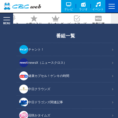
テレビ
ラジオ
イベント
MENU
ニュース
お気に入り
ランキング
ピックアップ
新着記事
CBC MAGAZINE
番組一覧
寺坂頼我が千葉県富津市で絶品グルメ
「はかりめ丼」を調査。大好物のアナゴ
チャント！
登場で大興奮！
newsX（ニュースクロス）
記事に戻る
健康カプセル！ゲンキの時間
中日クラウンズ
中日ドラゴンズ関連記事
花咲かタイムズ