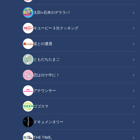
太田×石井のデララバ
キユーピー３分クッキング
寺坂頼我が千葉県富津市で絶品グルメ「はかりめ丼」を調査。大好物の
道との遭遇
アナゴ登場で大興奮！
ともだちたまご
この記事の画像
（全8枚）
恋はロケ中に！
アナウンサー
ゴゴスマ
ドキュメンタリー
THE TIME,