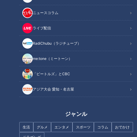
記事に戻る
ニュースコラム
この記事を見たあなたへのおすすめ
ライブ配信
RadiChubu（ラジチューブ）
me:tone（ミートーン）
フランス人は菓子店「シャトレ
まるでウォータースライダー！
ーゼ」の店名に顔を赤らめる？
近鉄特急「ひのとり」展望席最
「ビートルズ」とCBC
前列を初体験
アジア大会 愛知・名古屋
ジャンル
【四国一周】軽トラ女子三田が
朝の歯みがきは「起床後」
生活
グルメ
エンタメ
スポーツ
コラム
おでかけ
松山から下道で一周！グルメ＆
or「朝食後」？歯科医師が推奨