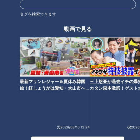
タグを検索できます
動画で見る
寺坂頼我が千葉県袖ケ浦市で絶
「トリガー」寺坂頼我が熊本県
品グルメ「ホワイトガウラーメ
で絶品ヘルシー麺「太平燕」を
ン」を調査！牛乳を使った白い
発見！熊本市民のソウルフード
ラーメンのお味は！？
に迫る！
最新マリンレジャー＆夏休み韓国
三上悠亜が過去イチの爆
旅！紅しょうがは愛知・犬山市へ
カタン森本激怒！ゲスト
「トリガー」寺坂頼我が福岡県
「トリガー」寺坂頼我が福岡県
【花咲かタイムズ】
【ともだちたまご】
柳川市で絶品グルメ探し！！ふ
福岡市で絶品グルメ探し！！ぐ
わふわのうなぎと、うま味のし
るぐる巻きでカリカリ食感「博
み込んだご飯が激うま「うなぎ
多とりかわ」に感激！
のせいろ蒸し」に感動！
2026/08/10 12:24
2026/