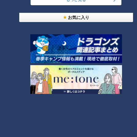
お気に入り
「心筋梗塞」生死の分かれ道は？…“夏の厳しい暑
さ”もきっかけに！発症前のキケンなサインと対処
3
法
1
友廣アナの自転車旅｜愛知・蒲郡市へ！三河湾ぐる
っと125kmの自転車旅！【チャント！特集】
4
2
売り切れ続出？「ゆかり」の坂角総本舗がサブレを
発売
本場アメリカの味に舌鼓！ボリューム満点グルメか
らレトロ史料館まで！愛知・東海市の感動スポット
6
3選
5
「人を狂わせる魅力がある」道マニア・鹿取茂雄が
惚れ込んだレンガの橋梁とは？未公開の道3選