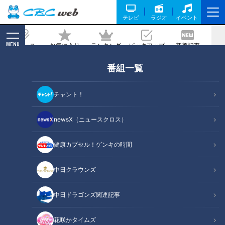
テレビ
ラジオ
イベント
MENU
ニュース
お気に入り
ランキング
ピックアップ
新着記事
CBC MAGAZINE
番組一覧
この飲み物にこんなに糖分！？「スポー
ツの秋」に知っておきたい健康の知識
チャント！
記事に戻る
newsX（ニュースクロス）
健康カプセル！ゲンキの時間
中日クラウンズ
中日ドラゴンズ関連記事
花咲かタイムズ