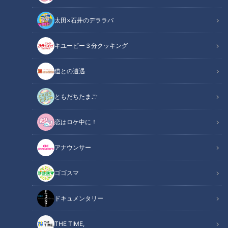
太田×石井のデララバ
キユーピー３分クッキング
この記事の画像
（全6枚）
道との遭遇
ともだちたまご
恋はロケ中に！
アナウンサー
ゴゴスマ
ドキュメンタリー
記事に戻る
THE TIME,