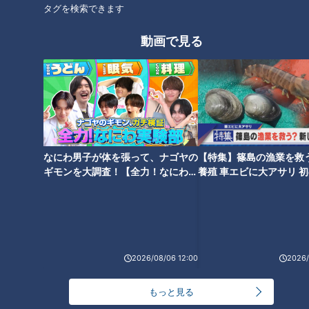
タグを検索できます
ビールを美味しく飲んでいます
ウイスキーがお好きですか？～
動画で見る
か？
サッカーW杯の夏に思う～
なにわ男子が体を張って、ナゴヤの
【特集】篠島の漁業を救
和菓子とスナック菓子～美味し
レトルトがルーを追い越した！
ギモンを大調査！【全力！なにわ実
養殖 車エビに大アサリ 
い味の先にある令和時代のキー
カレー業界に大きな変革の波
験部～ナゴヤのギモン、ガチ検証
【newsX】
ワード
～】
2026/08/06 12:00
2026/
もっと見る