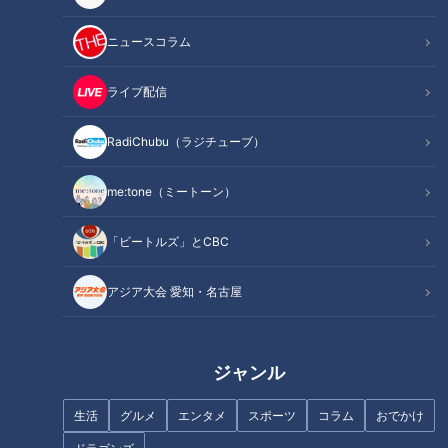
この記事を見たあなたへのおすすめ
ニュースコラム
ライブ配信
「困った！ペットボトルの蓋が
RadiChubu（ラジチューブ）
開かない」。こんなとき知って
朝の中継でお馴染み！CBC若狭
いたら便利な小技。
アナが世界一「高い」飲み物を
me:tone（ミートーン）
リポート！
「ビートルズ」とCBC
アジア大会 愛知・名古屋
もはや飲み物！？「白いあんか
食べたかった…！八丁味噌だれ
ジャンル
けチャーハン」の“やさしい”味
のとろっ玉みそかつや、地元野
わいに迫る！
菜が食べ放題の大満足BBQ！岐
生活
グルメ
エンタメ
スポーツ
コラム
おでかけ
阜県美濃加茂市でなりゆきグル
メ旅