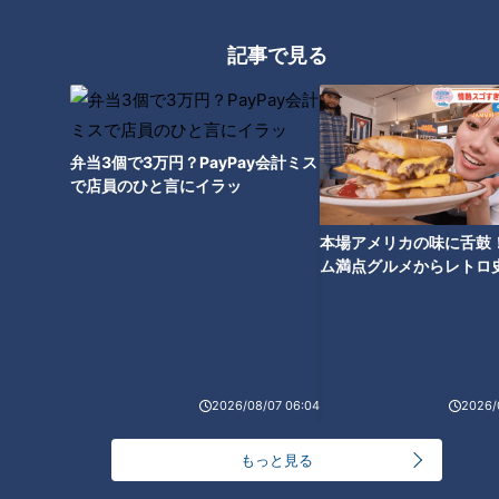
サンマが食べたい！好物の「秋
の味」信じられない高値に走る
衝撃
記事で見る
弁当3個で3万円？PayPay会計ミス
で店員のひと言にイラッ
本場アメリカの味に舌鼓
ム満点グルメからレトロ
で！愛知・東海市の感動
選
ランキング
2026/08/07 06:04
2026/
RANKING
もっと見る
24時間
週間
月間