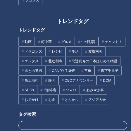
ドラゴンズ
トレンドタグ
トレンドタグ
LiSAさん初のセレモニアルピッ
ウイスキーがお好きですか？～
チ！気になり始めた皆様へ贈る
サッカーW杯の夏に思う～
動画
町中華
グルメ
中村彩賀
チャント！
「続・ドラゴンズ入門！」
ドラゴンズ
レシピ
生活
友廣南実
タグ
エンタメ
北辻利寿
北辻利寿の日本はじめて物語
北辻利寿
コラム
道との遭遇
CANDY TUNE
三重
坂下千里子
角上清司
静岡
CBCアナウンサー
DCM
SDGs
if珈琲店
newsX
あみやき亭
オススメ関連コンテンツ
おでかけ
お金
とんかつ
アジア大会
タグ検索