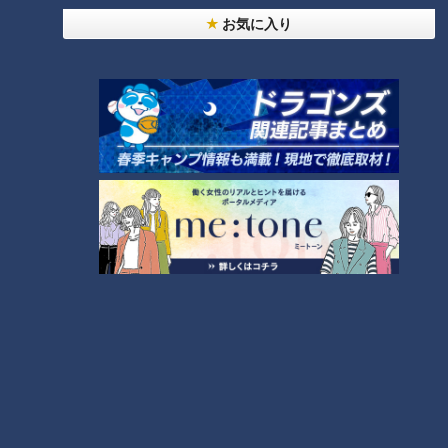
お気に入り
20代男性「この世から消えろ」と書き込んだ人物
は～配信型ドキュメンタリー「ピエロと呼ばれた息
1
子」第１４０話
【全力！なにわ実験部～ナゴヤのギモン、ガチ検証
～】キャロットフレンチロースト
2
もっと見る
CBCニュース
CBC NEWS
小学校講師の男(38)を児童ポルノ所持の疑いで逮
捕 三重県
2026/08/06 23:18