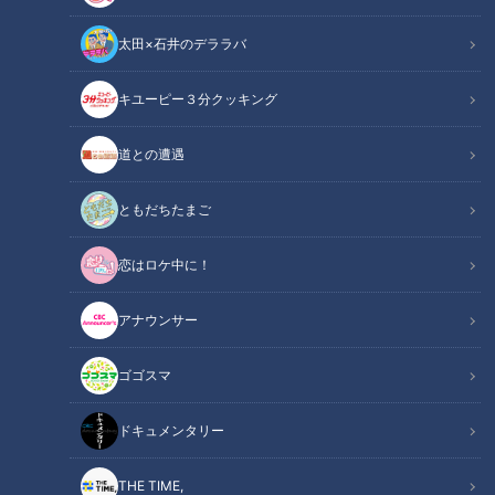
太田×石井のデララバ
キユーピー３分クッキング
CBCテレビ『恋はロケ中に！』
道との遭遇
この記事の画像
（全7枚）
ともだちたまご
恋はロケ中に！
アナウンサー
ゴゴスマ
ドキュメンタリー
THE TIME,