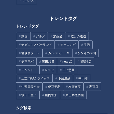
ラ男卒業なるか？登山ロケで恋
ナチュラルメイク！マスク着用
ドラゴンズ
の予感♡
中も崩れにくい＆目元が映える
『マスクメイク術』
トレンドタグ
トレンドタグ
動画
グルメ
加藤愛
道との遭遇
シーズン3衝撃の最終回！「押
「連絡先を交換するには、前回
ナガシマスパーランド
モーニング
生活
しに負けました」チャラ男、年
の連絡先は消すのがルール」
愛されフード
ガンバレルーヤ
ゲンキの時間
上グラドルの猛アピールに恋が
――二人の間で揺れる心、元揮
決着！？
が出した答えとは？
デララバ
三田悠貴
newsX
if珈琲店
タグ
チャント！
レシピ
三上悠亜
三重 花咲かタイムズ
下呂温泉
中田翔
エンタメ
トンツカタン森本
三上悠亜
恋はロケ中に
中部国際空港
伊豆半島
友廣南実
喫茶店
坂下千里子
山内彩加
東山動植物園
オススメ関連コンテンツ
タグ検索