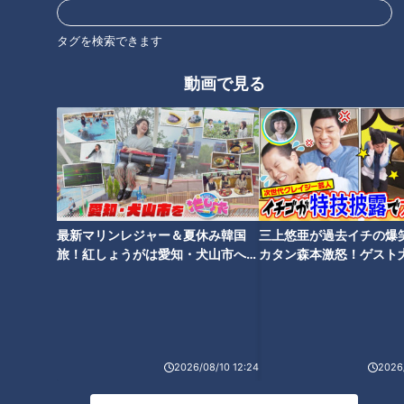
タグを検索できます
動画で見る
「照れてんの？」メガネ男子の
三上悠亜も思わず絶叫！「何や
さりげない一言にキュン♡ 友情
ってんだよ！」すれ違いだらけ
か恋か、気の合う2人の結末は
の2人に、まさかの結末！？
――？
最新マリンレジャー＆夏休み韓国
三上悠亜が過去イチの爆
旅！紅しょうがは愛知・犬山市へ
カタン森本激怒！ゲスト
【花咲かタイムズ】
【ともだちたまご】
登山中に差し伸べた年下男子の
芸人・あいなぷぅ×年下俳優ゆ
手を…まさかの拒否！？もどか
うまの恋ロケがスタート♡ジェ
しすぎる二人の恋模様にドキド
ントルマン対応に胸キュン止ま
キ♡
らない…！
2026/08/10 12:24
2026/