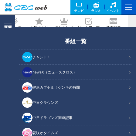
テレビ
ラジオ
イベント
MENU
ニュース
お気に入り
ランキング
ピックアップ
新着記事
CBC MAGAZINE
番組一覧
「私って面白いですか？」りりあの質問
攻めに、なかじタジタジ♡これって両想
チャント！
い…！？
newsX（ニュースクロス）
記事に戻る
健康カプセル！ゲンキの時間
中日クラウンズ
中日ドラゴンズ関連記事
花咲かタイムズ