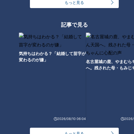
もっと見る
「マジの〇〇が芽生えたと思っ
てる」まさかの結末！？過酷な
記事で見る
ロケで芽生えた感情は、恋か、
それとも――？
気持ちはわかる？「結婚して苗字が
変わるのが嫌」
名古屋城の鹿、やまむら
へ。残された母・もみじ
配の声
2026/08/10 06:04
2026/
ランキング
RANKING
もっと見る