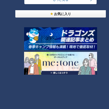
24時間
週間
月間
お気に入り
モーニング娘。‘26井上春華がハロメンで仲良くし
たいと思っている人は？
大学のサークルで増える？複数のスポーツを融合さ
せた「ピックルボール」
「心筋梗塞」生死の分かれ道は？…“夏の厳しい暑
さ”もきっかけに！発症前のキケンなサインと対処
3
法
1
友廣アナの自転車旅｜愛知・蒲郡市へ！三河湾ぐる
っと125kmの自転車旅！【チャント！特集】
4
2