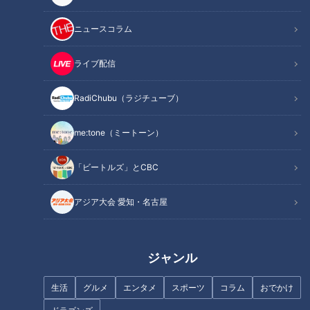
記事に戻る
ニュースコラム
この記事を見たあなたへのおすすめ
ライブ配信
RadiChubu（ラジチューブ）
me:tone（ミートーン）
「大切にしてくれるのかな？」
「もうサイコロ見たくない…」
「ビートルズ」とCBC
好きになりかけてるのに、信じ
まさかの3連続かぶり！？イレ
きれない…悩める乙女×チャラ男
ギュラーな展開で年下男子×年
アジア大会 愛知・名古屋
の恋の行方は？
上グラドル距離は縮まる？
ジャンル
生活
グルメ
エンタメ
スポーツ
コラム
おでかけ
ゆうまの恋ロケリベンジ！チャ
理想は田中みな実さんのような