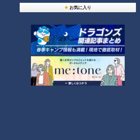
お気に入り
大学のサークルで増える？複数のスポーツを融合さ
せた「ピックルボール」
盛り放題のモーニングが「400円」！？人気すぎて
客殺到 名古屋＆岐阜の「激安モーニング」とは？
3
300円でパン食べ放題も！？岐阜のおすすめ激安モ
ーニング３店を紹介！
4
2
弁当3個で3万円？PayPay会計ミスで店員のひと言
にイラッ
「人を狂わせる魅力がある」道マニア・鹿取茂雄が
惚れ込んだレンガの橋梁とは？未公開の道3選
6