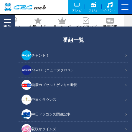
テレビ
ラジオ
イベント
MENU
ニュース
お気に入り
ランキング
ピックアップ
新着記事
CBC MAGAZINE
番組一覧
「豚肉のピカタ」の作り方【キユーピー
３分クッキング】
チャント！
記事に戻る
newsX（ニュースクロス）
健康カプセル！ゲンキの時間
中日クラウンズ
中日ドラゴンズ関連記事
花咲かタイムズ