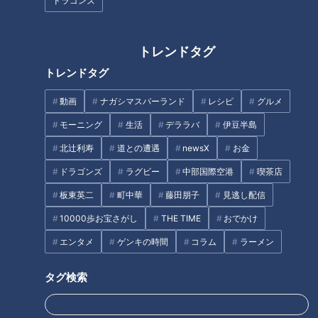
ドラゴンズ
「フライパンタコライス」の作
「塩麹でしっとり鶏胸肉のから
り方【キユーピー３分クッキン
揚げ」の作り方【キユーピー３
グ】
分クッキング】
トレンドタグ
トレンドタグ
タグ
動画
ナガシマスパーランド
レシピ
グルメ
グルメ
モーニング
生活
デララバ
伊豆半島
北辻利寿
道との遭遇
newsX
お金
ドラゴンズ
ラグビー
中部国際空港
喫茶店
オススメ関連コンテンツ
板東英二
町中華
藤田朋子
見逃し配信
10000歩お宝さがし
THE TIME
おでかけ
エンタメ
ゲンキの時間
コラム
ラーメン
タグ検索
「かつおのレアステーキ」の作
「あさりと小松菜の煮びたし」
り方【キユーピー３分クッキン
の作り方【キユーピー３分クッ