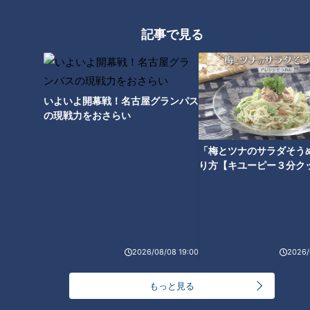
記事で見る
いよいよ開幕戦！名古屋グランパス
の現戦力をおさらい
「梅とツナのサラダそう
り方【キユーピー３分ク
ランキング
RANKING
24時間
週間
月間
2026/08/08 19:00
2026/
友廣アナの自転車旅｜愛知・蒲郡市へ！三河湾ぐる
っと125kmの自転車旅！【チャント！特集】
1
もっと見る