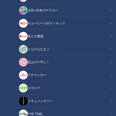
太田×石井のデララバ
キユーピー３分クッキング
CBCテレビ：画像『キユーピー3分クッキング』
道との遭遇
この記事の画像
（全1枚）
ともだちたまご
恋はロケ中に！
アナウンサー
記事に戻る
ゴゴスマ
この記事を見たあなたへのおすすめ
ドキュメンタリー
THE TIME,