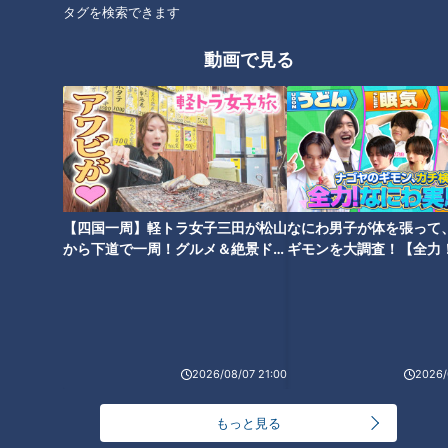
グ】
キング】
タグを検索できます
動画で見る
「こんにゃくの山椒煮」の作り
「カオマンガイ」の作り方【キ
方【キユーピー３分クッキン
ユーピー３分クッキング】
グ】
【四国一周】軽トラ女子三田が松山
なにわ男子が体を張って
から下道で一周！グルメ＆絶景ドラ
ギモンを大調査！【全力
イブ⑳
験部～ナゴヤのギモン、
～】
「あさりとトマトのベトナム風
スープ」の作り方【キユーピー
2026/08/07 21:00
2026/
３分クッキング】
もっと見る