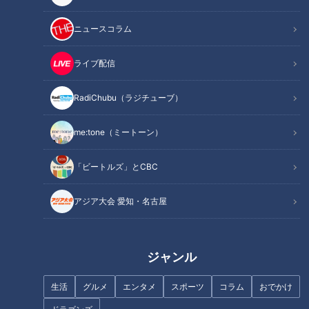
ニュースコラム
フランス人は菓子店「シャトレ
ーゼ」の店名に顔を赤らめる？
ライブ配信
「豚玉キムチ炒め」の作り方
【キユーピー３分クッキング】
RadiChubu（ラジチューブ）
me:tone（ミートーン）
「ビートルズ」とCBC
「卵サラダのピザトースト」の
新緑を満喫できる“絶景ブラン
アジア大会 愛知・名古屋
作り方【キユーピー３分クッキ
コ”！？毎日クリスマス気分にな
ング】
れるツリーハウスも…東海の最
新“絶景スポット”とは
ジャンル
生活
グルメ
エンタメ
スポーツ
コラム
おでかけ