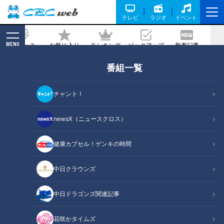
テレビ
ラジオ
イベント
MENU
ニュース
お気に入り
ランキング
ピックアップ
新着記事
CBC MAGAZINE
番組一覧
塩分が1/10！？「スゴ技減塩術」で大幅
減塩！冬こそ実践すべき高血圧対策
チャント！
記事に戻る
newsX（ニュースクロス）
健康カプセル！ゲンキの時間
中日クラウンズ
中日ドラゴンズ関連記事
花咲かタイムズ