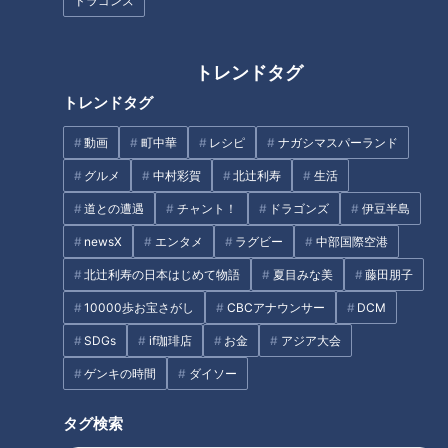
ドラゴンズ
トレンドタグ
トレンドタグ
夏場は「便秘」になりやす
「便秘」日本人の8割が『ねじ
い？…“干からび腸”に注意！名
れ腸』!?…名医イチオシ“便秘改
動画
町中華
レシピ
ナガシマスパーランド
医直伝「夏の便秘対策」
善食”！便秘の原因と改善法
グルメ
中村彩賀
北辻利寿
生活
タグ
道との遭遇
チャント！
ドラゴンズ
伊豆半島
newsX
エンタメ
ラグビー
中部国際空港
生活
健康
ゲンキの時間
坂下千里子
石丸幹二
北辻利寿の日本はじめて物語
夏目みな美
藤田朋子
10000歩お宝さがし
CBCアナウンサー
DCM
オススメ関連コンテンツ
SDGs
if珈琲店
お金
アジア大会
ゲンキの時間
ダイソー
タグ検索