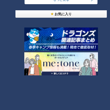
友廣アナの自転車旅｜愛知・蒲郡市へ！三河湾ぐる
お気に入り
っと125kmの自転車旅！【チャント！特集】
1
美味しさと栄養、ダブルでアップ！とうもろこしの
バター醤油炊き込みご飯
「人を狂わせる魅力がある」道マニア・鹿取茂雄が
惚れ込んだレンガの橋梁とは？未公開の道3選
3
大学のサークルで増える？複数のスポーツを融合さ
せた「ピックルボール」
2
コスプレサミット、ワクワクさん、アジア大会楽
曲…愛知県の話題あれこれ