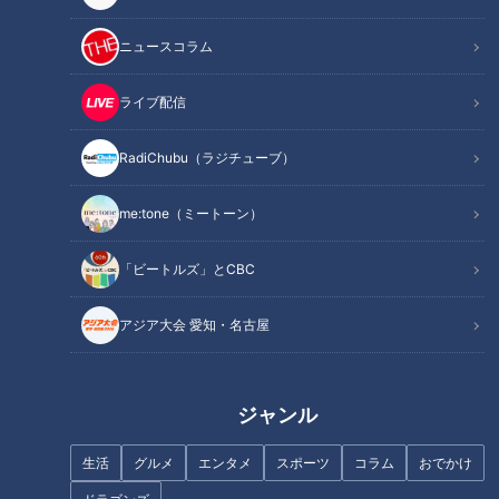
ニュースコラム
ライブ配信
RadiChubu（ラジチューブ）
夏、大量の汗で「便秘」に…夏
下痢・便秘・お腹の張り お腹の
便秘を防いで腸をオアシス化す
トラブルの原因は「小腸」にア
る方法
me:tone（ミートーン）
リ！
「ビートルズ」とCBC
アジア大会 愛知・名古屋
「免疫細胞」半分以上は「腸」
危険な「腹痛」見極めるポイン
ジャンル
に！？…今 注目！「免疫力と腸
ト…放置はダメ！腹痛に潜む危
内環境」徹底リサーチ
険な病気
生活
グルメ
エンタメ
スポーツ
コラム
おでかけ