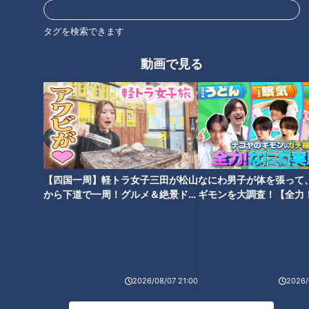
タグを検索できます
地方の成功例に学ぶ！高血圧対
タイプ別！“高血圧”攻略法
動画で見る
策
どうして身体は硬くなる？身体
【四国一周】軽トラ女子三田が松山
なにわ男子が体を張って
名医がコレステロールを下げる
の硬さが招く意外な不調…専門
から下道で一周！グルメ＆絶景ドラ
ギモンを大調査！【全力
方法を伝授
医に学ぶ！健康効果抜群「万能
イブ⑳
験部～ナゴヤのギモン、
ストレッチ」
～】
2026/08/07 21:00
2026/