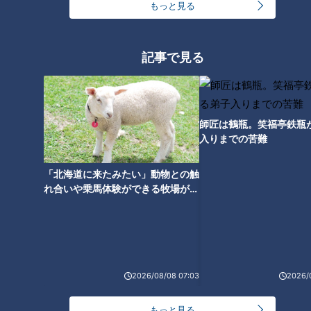
もっと見る
世界一楽なスクワット！？ダイ
エットのスペシャリストに学ぶ
「無理なくやせる方法」
記事で見る
師匠は鶴瓶。笑福亭鉄瓶
入りまでの苦難
「北海道に来たみたい」動物との触
れ合いや乗馬体験ができる牧場がオ
ススメ！不動産屋さんが住みたい街
とは
ランキング
RANKING
2026/08/08 07:03
2026/
24時間
週間
月間
もっと見る