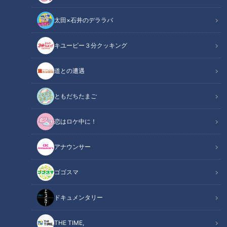
太田×石井のデララバ
キユーピー３分クッキング
道との遭遇
CBCテレビ『健康カプセル！ゲンキの時間』
ともだちたまご
この記事の画像
（全3枚）
恋はロケ中に！
アナウンサー
ゴゴスマ
記事に戻る
ドキュメンタリー
この記事を見たあなたへのおすすめ
THE TIME,