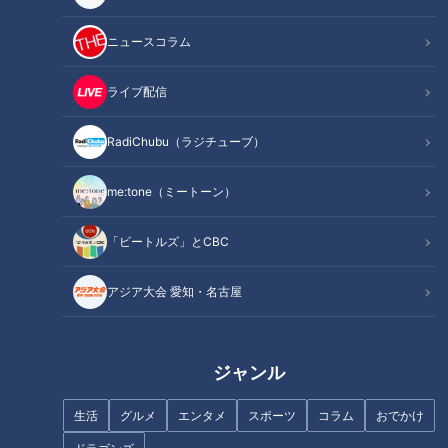
記事に戻る
ニュースコラム
この記事を見たあなたへのおすすめ
ライブ配信
RadiChubu（ラジチューブ）
me:tone（ミートーン）
夫にイライラする育休中の妻
へ…大久保佳代子の「円グラフ
高山ラーメンと奥飛騨温泉を大
作戦」
「ビートルズ」とCBC
満喫！グラビアアイドル・三田
悠貴の軽トラ岐阜1周の旅
アジア大会 愛知・名古屋
ジャンル
既婚女性のボディタッチに浮か
れるな！三上悠亜とRちゃんが
生活
グルメ
エンタメ
スポーツ
コラム
おでかけ
花畑のバギー体験に大興奮！グ
リスナーにダメ出し
ラドル・三田悠貴の北海道周遊