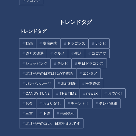
ドラゴンズ
の旅
トレンドタグ
トレンドタグ
動画
友廣南実
ドラゴンズ
レシピ
ドラゴンズ与田監督の熱い言葉
圧巻の投球を続けるドラゴンズ
道との遭遇
グルメ
生活
ゴゴスマ
の裏に溢れる親心 京田陽太・鈴
次世代のエース候補・高橋宏
ショッピング
テレビ
中日ドラゴンズ
木博志が孝行息子になるには？
斗！ 一軍の舞台で掴んだ手応え
を明かす！
北辻利寿の日本はじめて物語
エンタメ
タグ
ガンバレルーヤ
北辻利寿
松本道弥
スポーツ
中日ドラゴンズ
サンデードラゴンズ
CANDY TUNE
THE TIME
newsX
おでかけ
お金
ちょい足し
チャント！
テレビ番組
とある妄想しがちなファンのドラゴンズ見聞録
橋本侑樹
三重
下道
井端弘和
北辻利寿のコレ、日本生まれです
オススメ関連コンテンツ