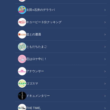
太田×石井のデララバ
キユーピー３分クッキング
「サンデードラゴンズ」より橋本侑樹投手(C)CBCテレビ
道との遭遇
この記事の画像
（全6枚）
ともだちたまご
恋はロケ中に！
アナウンサー
ゴゴスマ
ドキュメンタリー
THE TIME,