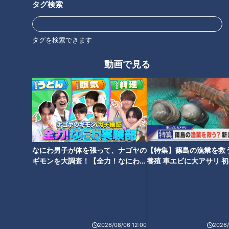
タグ検索
タグを検索できます
動画で見る
立浪竜３年目も“負け越し”で前
救援投手１２球団ナンバーワン
半戦を折り返し、勝てない理由
防御率のドラゴンズ清水達也は
とファンの切歯扼腕
「今日だけ抑える」精神でレジ
ェンドＭＶＰ浅尾拓也を超える
なにわ男子が体を張って、ナゴヤの
【特集】篠島の漁業を救
ギモンを大調査！【全力！なにわ実
養殖 車エビに大アサリ 
験部～ナゴヤのギモン、ガチ検証
【newsX】
「早く投げてや」祖母の思いに
高橋宏斗が開けた“再加速”への
～】
応えられるか！？ウエスタンリ
扉！立浪竜が首位カープに３連
ーグ9勝 竜希望の星・松木平
勝、残る課題は？
優太
2026/08/06 12:00
2026/