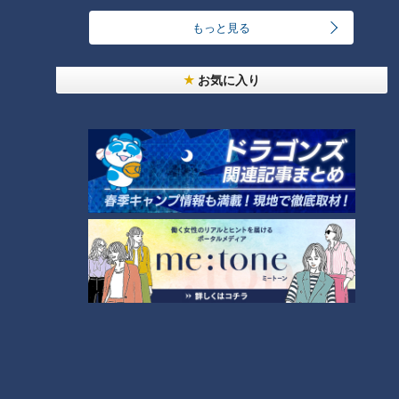
ランキング
RANKING
もっと見る
24時間
週間
月間
お気に入り
「人を狂わせる魅力がある」道マニア・鹿取茂雄が
惚れ込んだレンガの橋梁とは？未公開の道3選
1
NEW
【全力！なにわ実験部～ナゴヤのギモン、ガチ検証
2
～】しらたきで作った豚バラミンチの油そば
友廣アナの自転車旅｜愛知・蒲郡市へ！三河湾ぐる
っと125kmの自転車旅！【チャント！特集】
3
NEW
【全力！なにわ実験部～ナゴヤのギモン、ガチ検証
4
～】にんじんプリン