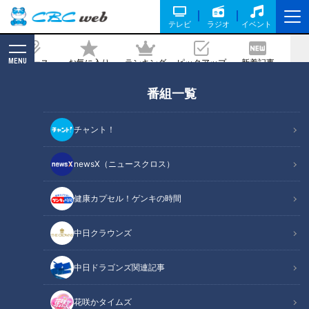
テレビ
ラジオ
イベント
MENU
ニュース
お気に入り
ランキング
ピックアップ
新着記事
CBC MAGAZINE
番組一覧
利き手骨折から2週間でスピード復帰！
不屈の投手・橋本侑樹の今年に懸ける覚
チャント！
悟
newsX（ニュースクロス）
記事に戻る
健康カプセル！ゲンキの時間
中日クラウンズ
中日ドラゴンズ関連記事
花咲かタイムズ