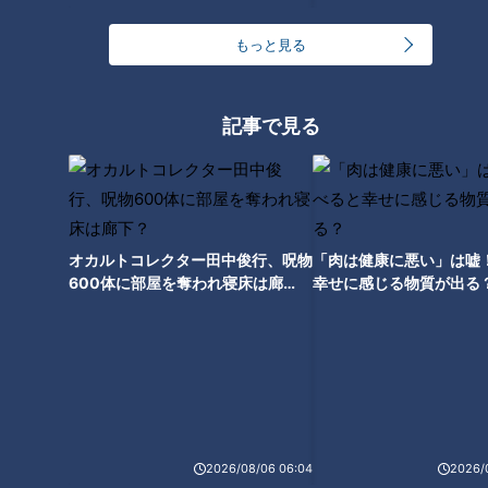
もっと見る
ドラゴンズが誇る絶対的守護神
ライデル・マルティネスがメジ
記事で見る
ャー志向について本音を語る
オカルトコレクター田中俊行、呪物
「肉は健康に悪い」は嘘
600体に部屋を奪われ寝床は廊
幸せに感じる物質が出る
下？
2026/08/06 06:04
2026/