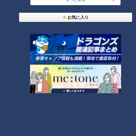
つら〜い「肩こり」…「鎖骨ほぐし」で大改善！あ
なたはどのタイプ？肩こり4つのタイプと改善法
1
お気に入り
「名古屋駅のパン屋さんランキング」第2位＆第1位
を発表！食感の秘密は“焼きたてを瞬間冷凍”？「ル
2
シュプレーム」の食パンへのこだわり
【アナウンサーの2次会？】若狭アナが脱いだ？大
石アナが踊った？水分アナが舞った！？CBC5チャ
3
ン春祭り・カラオケ大会ほぼすべて見せます！
もうすぐ5万人！？みてちょ初「アクスタ」を徹底
解剖！【CBC5チャン春祭り 最新情報】
4
もっと見る