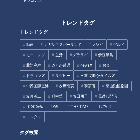
ドラゴンズ
味わう食べ方
「奥琵琶湖パークウェイ」がで
トレンドタグ
きるまで孤立…“独自の法律”を
トレンドタグ
作った集落「菅浦」を深掘り
動画
ナガシマスパーランド
レシピ
グルメ
タグ
モーニング
生活
デララバ
伊豆半島
動画
グルメ
チャント！
加藤愛
岐阜
北辻利寿
道との遭遇
newsX
お金
愛されフード
ドラゴンズ
ラグビー
三重 花咲かタイムズ
中部国際空港
友廣南実
喫茶店
東山動植物園
板東英二
町中華
藤田朋子
見逃し配信
オススメ関連コンテンツ
10000歩お宝さがし
THE TIME
おでかけ
エンタメ
タグ検索