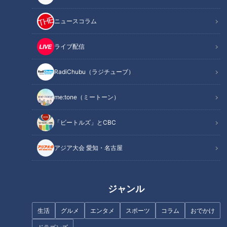
ニュースコラム
ライブ配信
フランス人は菓子店「シャトレ
まるでウォータースライダー！
ーゼ」の店名に顔を赤らめる？
近鉄特急「ひのとり」展望席最
RadiChubu（ラジチューブ）
前列を初体験
me:tone（ミートーン）
「ビートルズ」とCBC
ジャンボ海水プールよりひと足
アジア大会 愛知・名古屋
先にオープン「スパキッズ」
「糖尿病」夏の食生活に注
意！…血糖値スパイクが起きて
いるサインは？糖尿病の予防・
ジャンル
改善法
生活
グルメ
エンタメ
スポーツ
コラム
おでかけ
今が旬の「桃」を一番おいしく