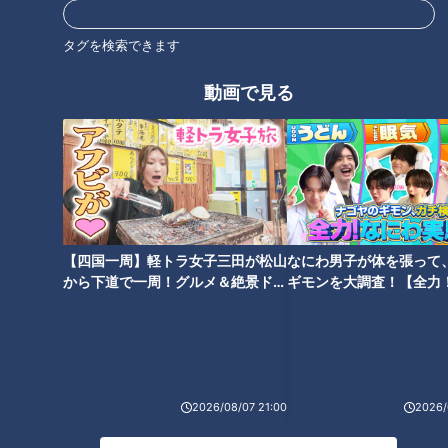
ほぼ三重・桑名市だけ愛されフ
ほぼ三重・亀山市だけ愛されフ
タグを検索できます
ード『いきものクッキー』をい
ード『コ・ビアンのチキンカ
ただきます！【愛されフード】
ツ』をいただきます！【愛され
動画で見る
フード】
ほぼ愛知稲沢市・国府宮だけ愛
ほぼ三重・津市 白山町だけ愛さ
されフード『羽二重餅』をいた
れフード『大海老フライ定食』
【四国一周】軽トラ女子三田が松山
なにわ男子が体を張って
だきます！【愛されフード】
をいただきます！【愛されフー
から下道で一周！グルメ＆絶景ドラ
ギモンを大調査！【全力
ド】
イブ⑳
験部～ナゴヤのギモン、
～】
2026/08/07 21:00
2026/
ほぼ愛知・美浜町だけ愛されフ