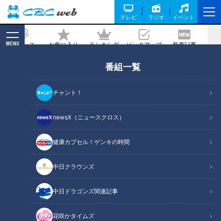
テレビ
ラジオ
イベント
MENU
ニュース
お気に入り
ランキング
ピックアップ
新着記事
CBC MAGAZINE
番組一覧
ほぼ岐阜・大垣市だけ愛されフード『サ
ンコックのCなし』をいただきます！
チャント！
【愛されフード】
newsX（ニュースクロス）
記事に戻る
健康カプセル！ゲンキの時間
中日クラウンズ
中日ドラゴンズ関連記事
花咲かタイムズ