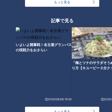
ード『知多しゃぶ』をいただき
もっと見る
ます！【愛されフード】
記事で見る
いよいよ開幕戦！名古屋グランパス
の現戦力をおさらい
「梅とツナのサラダそう
り方【キユーピー３分ク
ランキング
RANKING
24時間
週間
月間
2026/08/08 19:00
2026/
もっと見る