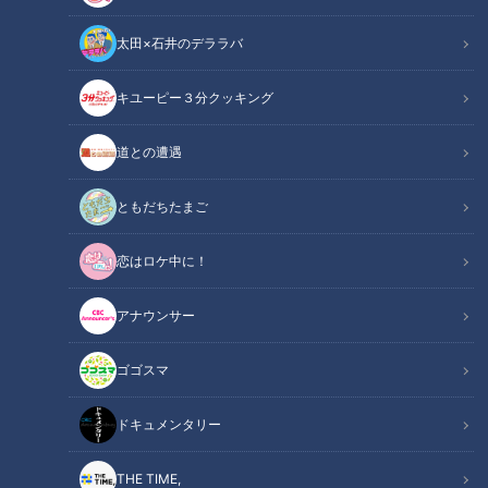
太田×石井のデララバ
キユーピー３分クッキング
ほぼ岐阜・大垣市だけ愛されフード『サンコックのCなし』をいただき
道との遭遇
ます！【愛されフード】
ともだちたまご
この記事の画像
（全1枚）
恋はロケ中に！
アナウンサー
ゴゴスマ
記事に戻る
ドキュメンタリー
この記事を見たあなたへのおすすめ
THE TIME,