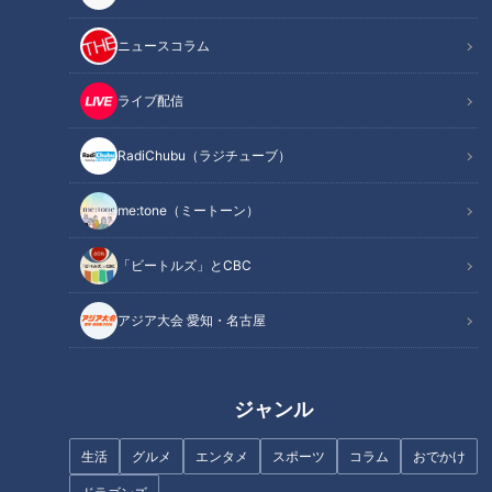
梅といえば！
ニュースコラム
北村「今日は梅干しを紹介します」
ライブ配信
梅と聞いて真っ先に思い浮かぶのはやはり梅干しですよね。梅
干しは6月から7月にかけて収穫される完熟した梅を使って作
RadiChubu（ラジチューブ）
ります。完熟する前の青梅は、梅酒やシロップ、カリカリ梅な
me:tone（ミートーン）
どに利用されることが多いです。
「ビートルズ」とCBC
北村「梅には有機酸が豊富に含まれていて、疲労を回復させて
くれるんですよ」
アジア大会 愛知・名古屋
梅は成熟するにしたがって、クエン酸などの有機酸がどんどん
豊富になるのだとか。クエン酸は疲れのもとになる乳酸の蓄積
ジャンル
を防ぐ効果があるほか、糖質の消化や吸収を穏やかにしたり、
代謝アップの役割もあるそう。
生活
グルメ
エンタメ
スポーツ
コラム
おでかけ