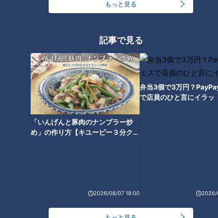
タントに取るのが良いそうです。
もっと見る
自宅で作る時は
記事で見る
また、梅干しや梅ジュースを作る時のワンポイントアドバイス
も教えてくれました。
弁当3個で3万円？PayP
で店員のひと言にイラッ
北村「梅ジュースを作った後の梅に、もみ塩と梅酢を追加して
いただくと梅干しができますよ」
「いんげんと豚肉のナンプラー炒
め」の作り方【キユーピー３分クッ
なんとジュースを作った後の梅も再利用できるとか。ジュース
キング】
にした後で梅干しとしても食べられるとは、まさに一粒で二度
おいしいとはこのことです。
北村「それから梅干しを作る時に、一緒にブルーベリーを入れ
2026/08/07 18:00
2026/
てみてください。梅干しの色がすごく綺麗になりますよ」
もっと見る