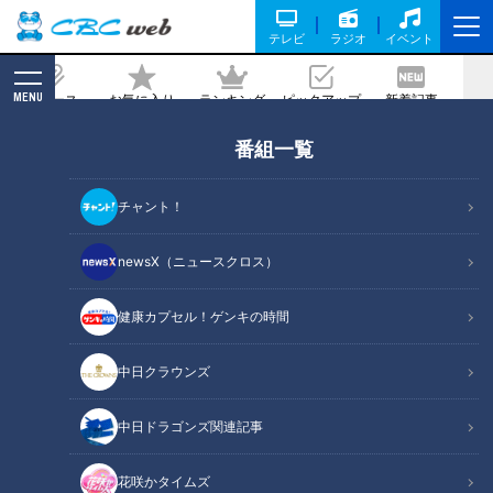
テレビ
ラジオ
イベント
MENU
ニュース
お気に入り
ランキング
ピックアップ
新着記事
CBC MAGAZINE
番組一覧
梅干しをアレンジ！さっぱりおいしいド
レッシング
チャント！
2026/06/09 06:00
newsX（ニュースクロス）
健康カプセル！ゲンキの時間
RadiChubu（ラジチューブ）
石塚元章 ニュースマン！！
中日クラウンズ
毎週土曜日のＣＢＣラジオ『石塚元章 ニュースマン！！』で
中日ドラゴンズ関連記事
は、三重県いなべ市にある「農業レストラン フラール」の北
村光弘シェフが、旬の野菜の情報と新鮮な野菜を使った簡単レ
花咲かタイムズ