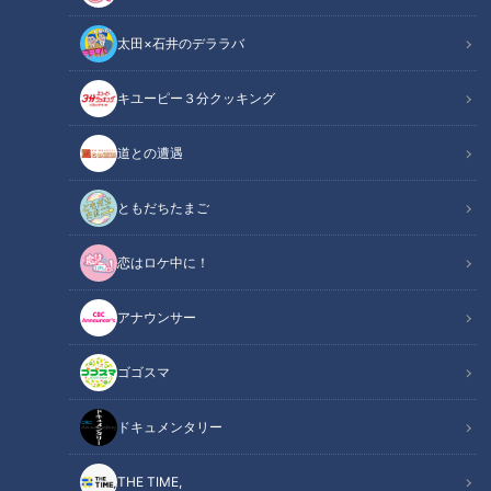
シピを紹介しています。6月6日の放送では、梅を使ったアレ
太田×石井のデララバ
ンジレシピを紹介。たくさん作ってもついつい余りがちな梅干
しを万能ドレッシングにして、いつもの料理アクセントを加え
キユーピー３分クッキング
てみませんか？
道との遭遇
関連リンク
この記事をradiko（ラジコ）で聴く
ともだちたまご
INDEX
恋はロケ中に！
梅といえば！
アナウンサー
生食は避けて
自宅で作る時は
ゴゴスマ
夏の食卓に
オススメ関連コンテンツ
ドキュメンタリー
THE TIME,