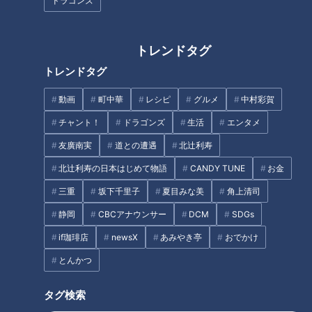
ドラゴンズ
石塚「おにぎりに梅干しとか入ってるといいんだよね」
梅干しといえばおにぎりですが、実は梅干しおにぎりは美味し
トレンドタグ
いだけではないのです。ご飯が冷える過程で増加するレジスタ
トレンドタグ
ントスターチという成分が、梅干しと相性抜群なのだとか。
動画
町中華
レシピ
グルメ
中村彩賀
チャント！
ドラゴンズ
生活
エンタメ
北村「お腹の腹持ちがよくなりますよ」
友廣南実
道との遭遇
北辻利寿
血糖値の上昇を抑え腸内環境を整える働きをするため、ダイエ
北辻利寿の日本はじめて物語
CANDY TUNE
お金
ットや腸活にも効果的なようです。
三重
坂下千里子
夏目みな美
角上清司
静岡
CBCアナウンサー
DCM
SDGs
生食は避けて
if珈琲店
newsX
あみやき亭
おでかけ
とんかつ
ただし、美味しくて健康効果も抜群な梅を食べる上で気をつけ
なくてはならないことがあります。
タグ検索