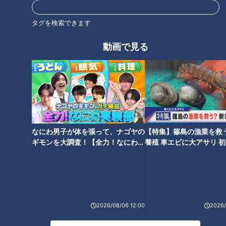
北村「生の梅を食べちゃダメですよ」
タグを検索できます
実は生の梅には毒性があります。青酸配糖体というシアン化合
動画で見る
物が含まれており、食べると呼吸困難やめまいを引き起こす可
能性があるとか。
これらは熟す過程で分解されるため完熟梅であれば生食もでき
るようですが、強い酸味があり胃に負担がかかるため、注意が
必要です。
北村「生ではなく、塩漬けにしたり砂糖漬けにするといいです
なにわ男子が体を張って、ナゴヤの
【特集】篠島の漁業を救
ギモンを大調査！【全力！なにわ実
養殖 車エビに大アサリ 
ね。梅干しや梅ジャム、梅ジュースなどの材料として使われる
験部～ナゴヤのギモン、ガチ検証
【newsX】
ことが多いです」
～】
レモンと肩を並べるほどクエン酸の量が多く、またミネラル類
やビタミンE、ポリフェノールも豊富でまさに天然のスーパー
2026/08/06 12:00
2026/
フードともいえる梅。梅干しであれば毎日1粒程度を、コンス