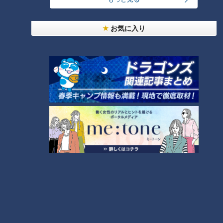
ブルーベリーの紫色が入って、見た目にもよい梅干しが出来上
がるようです。一緒に漬け込んだブルーベリーも美味しく食べ
お気に入り
られるそうなので、一石二鳥。「ぜひやってみてください」と
太鼓判を押す北村シェフです。
夏の食卓に
そんな梅干しを使った簡単レシピの紹介です。
北村「夏にぴったりな梅ドレッシングです」
用意するものは梅干し2個とタマネギ。
梅干しは刻んでおき、玉ねぎはすりおろして軽く水気を絞りま
す。
そこへ醤油大さじ2杯、酢大さじ1杯、砂糖少々とごま油を混ぜ