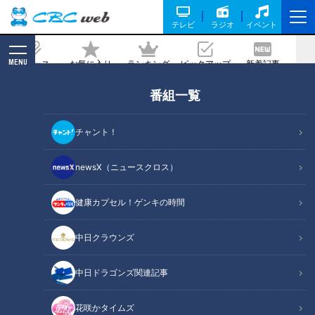
テレビ
ラジオ
イベント
MENU
ニュース
お気に入り
ランキング
ピックアップ
新着記事
CBC MAGAZINE
番組一覧
ダンスだけじゃない？ダンス集団・アバ
ンギャルディの魅力
チャント！
2026/06/04 06:05
newsX（ニュースクロス）
健康カプセル！ゲンキの時間
RadiChubu（ラジチューブ）
ドラ魂キング
中日クラウンズ
6月2日放送のＣＢＣラジオ『ドラ魂キング』では、パーソナ
中日ドラゴンズ関連記事
リティの三浦優奈がダンスグループ・アバンギャルディを紹介
しました。5月29日に愛知県のNiterra日本特殊陶業市民会館ビ
花咲かタイムズ