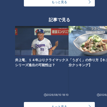
もっと見る
ですよ。平成も懐かしいの部類に入ることがちょっと悔しい気
もしますが、それぐらい誰が行っても楽しめるライブです」
記事で見る
お客さんは老若男女、幅広い層で、ペンライトと団扇を持っ
て、第二の青春を楽しんでいるような昭和世代のファンも多か
ったそうです。
ドラゴンズとコラボ
井上竜、１４年ぶりクライマックス
「うざく」の作り方【キ
シリーズ進出の可能性は？
分クッキング】
中日ドラゴンズとのコラボもあるそうです。
ガールズシリーズ2026の最終日、6月7日の日曜日、アバンギ
ャルディはバンテリンドームナゴヤへの出演が決まっていま
す。
2026/08/10 18:10
2026/
試合前のダンスパフォーマンスやイニング間のイベントに登
場。セレモニアルピッチも務めます。
もっと見る