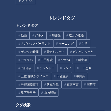
ドラゴンズ
グ』の振り付けもakaneさんが担当。
三浦「野球ファンは、2026WBCの応援ソングとして稲葉浩志
トレンドタグ
さんがカバーした『タッチ』とのコラボダンスが記憶に新しい
トレンドタグ
かもしれません」
動画
グルメ
加藤愛
道との遭遇
ナガシマスパーランド
モーニング
生活
どんなツアー？
ゲンキの時間
愛されフード
ガンバレルーヤ
デララバ
三田悠貴
newsX
町中華
三浦「この後東京、広島、福岡と続いていきますのでネタバレ
はできないんですが、ざっくり言いますと、アバンギャルディ
if珈琲店
チャント！
レシピ
三上悠亜
のライブってめっちゃ面白いんですよ」
三重 花咲かタイムズ
下呂温泉
中田翔
中部国際空港
伊豆半島
友廣南実
喫茶店
メンバー16人が息を合わせて踊るシンクロダンスはもちろん、
坂下千里子
山内彩加
メンバーの個性が光るパートもたくさんあったそうです。
タグ検索
メンバー16人はみんな同じ姿。三浦はライブを見る前は、一人