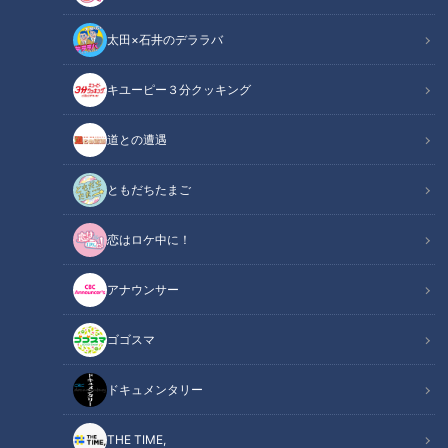
レッジホールで行なわれた『Avantgardey Tour 2026』に行っ
太田×石井のデララバ
てきたばかりの三浦、興奮気味に語ります。
キユーピー３分クッキング
関連リンク
この記事をradiko（ラジコ）で聴く
道との遭遇
INDEX
ともだちたまご
アバンギャルディとは？
どんなツアー？
恋はロケ中に！
あらゆる世代に
ドラゴンズとコラボ
アナウンサー
バンテリンドームへ行こう
オススメ関連コンテンツ
ゴゴスマ
ドキュメンタリー
アバンギャルディとは？
THE TIME,