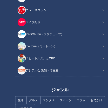
三浦「アバンギャルディとは、謎の制服おかっぱ集団とメンバ
ニュースコラム
ーが紹介しています」
ライブ配信
メンバーは16名。全員が黒髪、おかっぱ、セーラー服でダンス
をする集団。これをプロデュースしているのが振付師のakane
RadiChubu（ラジチューブ）
さん。
me:tone（ミートーン）
akaneさんは、大阪府立登美丘高校ダンス部の高校生ダンサー
「ビートルズ」とCBC
たちが、荻野目洋子さんの「ダンシング・ヒーロー」に合わせ
て踊るバブリーダンスの振り付けをした人です。
アジア大会 愛知・名古屋
他にも、横浜アンパンマンこどもミュージアムで上演されてい
るショーやサンリオピューロランドのショーの振り付けを担当
ジャンル
しているとか。
生活
グルメ
エンタメ
スポーツ
コラム
おでかけ
ちなみにＣＢＣテレビでお馴染みの『キユーピー3分クッキン