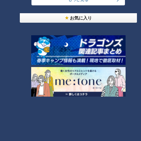
メンバーは16名なので全員は投げられないため、どうやらピッ
お気に入り
チングオーディションが行なわれたそうです。誰が投げるので
しょうか？
バンテリンドームへ行こう
4月24日のバンテリンドームにもアバンギャルディからsono
さんと kohanaさんのふたりが出演していました。
その時のセレモニアルピッチはsonoさん。アバンギャルディ
のYouTubeにも、藤嶋健人投手に投球を教わるsonoさんの様
子などがアップされています。
練習では藤嶋投手から「教えることは何もないです。天才がい
た」と褒められるほど投球が上手かったのですが、本番ではワ