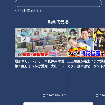
ひとり見分けがつかなかったそうです。しかしライブを見た後
は、個性が分かるようになったんだとか。
タグを検索できます
動画で見る
akaneさんは大阪出身。メンバーも登美丘高校のOGが多数。
大阪ならでは？の仕掛けがいろいろとあったそうです。
三浦「ダンスパフォーマンスに喜劇が乗ってる、みたいなとこ
ろが面白いと思いました」
最新マリンレジャー＆夏休み韓国
三上悠亜が過去イチの爆
あらゆる世代に
旅！紅しょうがは愛知・犬山市へ
カタン森本激怒！ゲスト
【花咲かタイムズ】
【ともだちたまご】
踊っている楽曲は最新曲から懐かしいと思うようなものまで。
昭和歌謡も多かったそうです。三浦と一緒に行った三浦の母
は、隣で小さく踊っていたんだとか。
2026/08/10 12:24
2026/
三浦「ちなみに私は平成時代ですけど、懐かしい楽曲もあるん