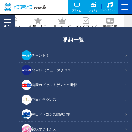
テレビ
ラジオ
イベント
MENU
ニュース
お気に入り
ランキング
ピックアップ
新着記事
CBC MAGAZINE
番組一覧
【愛知・神奈川】道マニアが気になって
いる謎の道を探索＆調査！
チャント！
2026/05/12 17:05
newsX（ニュースクロス）
健康カプセル！ゲンキの時間
中日クラウンズ
中日ドラゴンズ関連記事
花咲かタイムズ