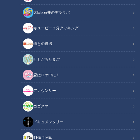
太田×石井のデララバ
道との遭遇
キユーピー３分クッキング
「道との遭遇」動画
道との遭遇
番組OAから、道の映像と道マニアの声を中心に
YouTube用に再編集してお届け！
ともだちたまご
声は道マニア・橋本貴志さん、石井良依さんです！
恋はロケ中に！
『歩道・車道バラエティ 道との遭遇』は
アナウンサー
CBCテレビ 毎週火曜23:56～
ゴゴスマ
★見逃し配信【TVer】
https://tver.jp/series/sr4jyby1u3
ドキュメンタリー
★見逃し配信【Locipo】
https://locipo.jp/playlist/70415aa2-c481-4078-813a-
THE TIME,