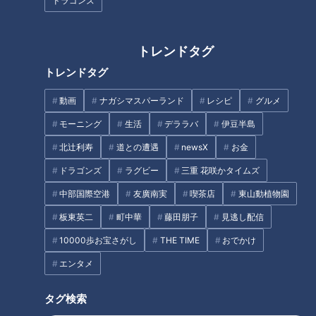
ドラゴンズ
トレンドタグ
トレンドタグ
「名ニ環」の脇に佇む“謎の地下
【静岡】神社を囲む“謎のループ
道”を解明！造られた目的と閉鎖
道”へ… このルートで道が造られ
動画
ナガシマスパーランド
レシピ
グルメ
されたワケとは
た理由を解明
モーニング
生活
デララバ
伊豆半島
北辻利寿
道との遭遇
newsX
お金
ドラゴンズ
ラグビー
三重 花咲かタイムズ
中部国際空港
友廣南実
喫茶店
東山動植物園
板東英二
町中華
藤田朋子
見逃し配信
【道マニア】三重・国道25
「名二環」沿いにある“謎の地下
号“非名阪”のルーツ「大和街
10000歩お宝さがし
THE TIME
おでかけ
道”の正体とは？道マニアが気に
道」に驚きの道が・・・【道と
なる道を調査！
エンタメ
の遭遇】
タグ検索