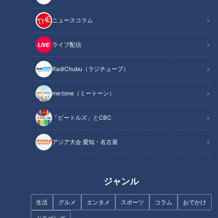
360c83668bdb
ニュースコラム
---------
🚗「歩道・車道バラエティ 道との遭遇」番組公式X
ライブ配信
https://x.com/cbc_michi
🚗「歩道・車道バラエティ 道との遭遇」公式サイト
RadiChubu（ラジチューブ）
https://hicbc.com/tv/michi/
📖「歩道・車道バラエティ 道との遭遇」マガジン記事一覧
me:tone（ミートーン）
https://hicbc.com/magazine/cat/?cid=michi-column
「ビートルズ」とCBC
#道との遭遇 #ミキ #番組 #テレビ #愛知 #神奈川
アジア大会 愛知・名古屋
#東名高速道路 #歩道橋 #道マニア #ユニークな道
この記事の画像を見る
ジャンル
この記事を見たあなたへのおすすめ
生活
グルメ
エンタメ
スポーツ
コラム
おでかけ