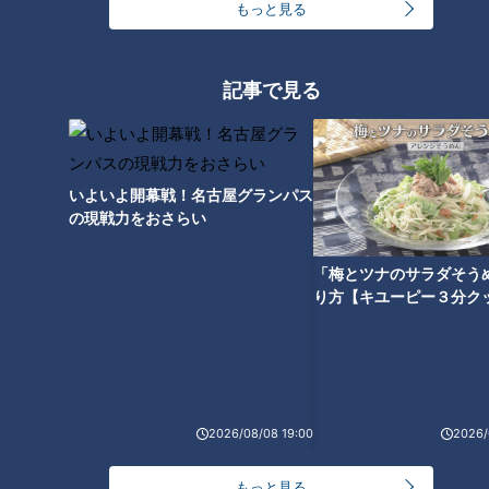
もっと見る
ホームページ
番組サイト
記事で見る
最新話の見逃し配信はこちら
いよいよ開幕戦！名古屋グランパス
の現戦力をおさらい
オススメ関連コンテンツ
「梅とツナのサラダそう
り方【キユーピー３分ク
【四国一周】軽トラ女子三田が
【四国一周】軽トラ女子三田が
2026/08/08 19:00
2026/
松山から下道で一周！グルメ＆
松山から下道で一周！グルメ＆
絶景ドライブ⑦
絶景ドライブ⑥
もっと見る