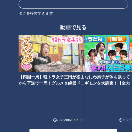
タグを検索できます
【道マニア】岐阜・住宅街に突
マンガン鉱山と関係！？大滝ダ
如現れる“碁盤目の道”の謎を調
動画で見る
ムの渇水で出現した“謎の構造
査したら・・・予想外の結果
物”の正体とは
に！【道との遭遇】
タグ
動画
【四国一周】軽トラ女子三田が松山
なにわ男子が体を張って
番組紹介
から下道で一周！グルメ＆絶景ドラ
ギモンを大調査！【全力
イブ⑳
験部～ナゴヤのギモン、
道との遭遇
～】
「道との遭遇」動画
ミキがミチに出会うバラエティ！全国のユニークな「道」を変化球
目線で深掘り、とことん楽しむ！CBCテレビにて毎週火曜日よる
2026/08/07 21:00
2026/
11:56から放送。見逃し配信あり。