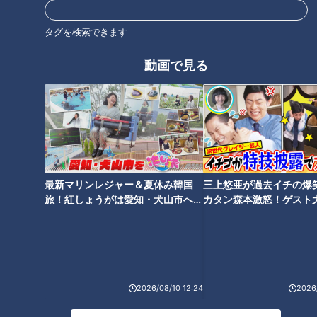
タグを検索できます
動画で見る
『つかみどり焼きコース (鮎3匹)』(2,280円)は、フライにする
ことも可能。つかまえた鮎をその場で食べることができます
よ。
最新マリンレジャー＆夏休み韓国
三上悠亜が過去イチの爆
旅！紅しょうがは愛知・犬山市へ
カタン森本激怒！ゲスト
【花咲かタイムズ】
【ともだちたまご】
2026/08/10 12:24
2026/