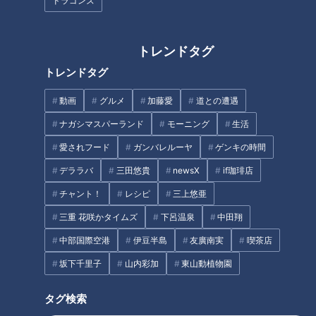
ドラゴンズ
こちらでは、さまざまな調理法で余すところなく鮎の旨味を味
トレンドタグ
わえる『男川定食』(4,580円、要予約)を提供しています。
トレンドタグ
新鮮だからこそいただけるお刺身に、シンプルな味付けで素材
動画
グルメ
加藤愛
道との遭遇
の旨味を味わう焼き鮎、生きたまま揚げることで身が丸くなる
ナガシマスパーランド
モーニング
生活
のが特徴というフライなど、まさに鮎尽くし!
男川(おとがわ)の清流で育てた鮎は、脂がのって臭みがなく、
愛されフード
ガンバレルーヤ
ゲンキの時間
コシのある歯ごたえが特徴です。
デララバ
三田悠貴
newsX
if珈琲店
チャント！
レシピ
三上悠亜
三重 花咲かタイムズ
下呂温泉
中田翔
中部国際空港
伊豆半島
友廣南実
喫茶店
坂下千里子
山内彩加
東山動植物園
タグ検索