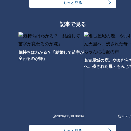
もっと見る
さらに、こちらではつかみ取り体験だけでなく、清流で育てた
自慢の『生鮎』を1尾500円～(送料別)でお取り寄せすることも
可能なんです!
記事で見る
さらに、調理済みのものをお取り寄せすることも可能。
気持ちはわかる？「結婚して苗字が
変わるのが嫌」
名古屋城の鹿、やまむら
へ。残された母・もみじ
配の声
2026/08/10 06:04
2026/
ガンバレルーヤの2人は、お取り寄せした『塩焼き 3匹』
(1,610円、送料別)と、
もっと見る