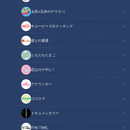
太田×石井のデララバ
花咲かタイムズ
キユーピー３分クッキング
週末ジャーニー 推しタビ
道との遭遇
2020年6月27日(土)に放送された、『週末ジャーニー 推しタ
ビ』では、
ともだちたまご
ガンバレルーヤの2人が“愛知・岡崎市"をリモート推しタビ!
恋はロケ中に！
お取り寄せ可能な岡崎の名物グルメを紹介してくれましたよ。
アナウンサー
やな開き!お取り寄せも可能な新鮮鮎
ゴゴスマ
ドキュメンタリー
THE TIME,