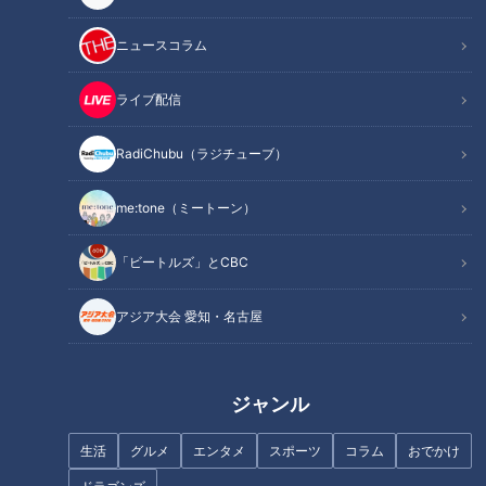
ニュースコラム
ライブ配信
RadiChubu（ラジチューブ）
岡崎の初夏の風物詩ともいえる『男川(おとがわ)やな』。6月
me:tone（ミートーン）
から完全予約制で営業をスタートしました。
「ビートルズ」とCBC
アジア大会 愛知・名古屋
ジャンル
生活
グルメ
エンタメ
スポーツ
コラム
おでかけ