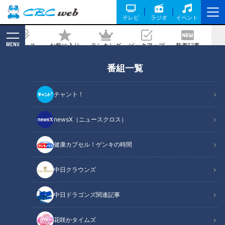
テレビ
ラジオ
イベント
MENU
ニュース
お気に入り
ランキング
ピックアップ
新着記事
CBC MAGAZINE
番組一覧
やな開き!「岡崎鮎めし街道」で絶品アユ
料理を堪能!
チャント！
2020/07/07 13:00
2020年6月27日放送
newsX（ニュースクロス）
健康カプセル！ゲンキの時間
中日クラウンズ
中日ドラゴンズ関連記事
花咲かタイムズ