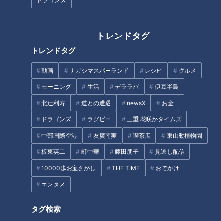
ドラゴンズ
トレンドタグ
トレンドタグ
動画
ナガシマスパーランド
レシピ
グルメ
【四国一周】軽トラ女子三田が
「すごく弾力がある！」自分で
松山から下道で一周！グルメ＆
釣った新鮮な“鳴門鯛”のお造り
モーニング
生活
デララバ
伊豆半島
絶景ドライブ⑭
に感激！グラビアアイドル・三
北辻利寿
道との遭遇
newsX
お金
田悠貴の軽トラ四国一周の旅
タグ
ドラゴンズ
ラグビー
三重 花咲かタイムズ
中部国際空港
友廣南実
喫茶店
東山動植物園
動画
エンタメ
三田悠貴
道との遭遇
板東英二
町中華
藤田朋子
見逃し配信
10000歩お宝さがし
THE TIME
おでかけ
番組紹介
エンタメ
道との遭遇
タグ検索
「道との遭遇」動画