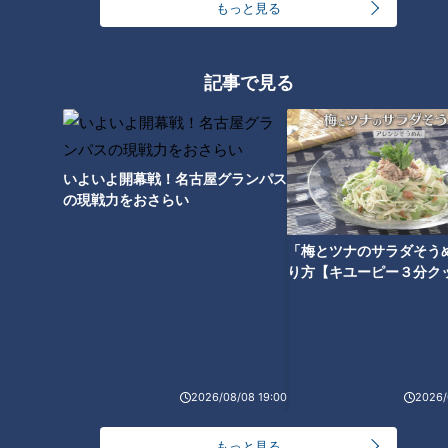
もっと見る
【四国一周】軽トラ女子三田が
【四国一周】軽トラ女子三田が
松山から下道で一周！グルメ＆
松山から下道で一周！グルメ＆
絶景ドライブ③
絶景ドライブ②
記事で見る
いよいよ開幕戦！名古屋グランパス
の現戦力をおさらい
【四国一周】軽トラ女子三田が
【日本縦断】軽トラ女子が本州
松山から下道で一周！グルメ＆
を縦断して絶景・絶品を巡る㊺
「梅とツナのサラダそう
絶景ドライブ①
り方【キユーピー３分ク
2026/08/08 19:00
2026/
【日本縦断】軽トラ女子が本州
を縦断して絶景・絶品を巡る㊹
もっと見る