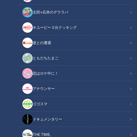
太田×石井のデララバ
道との遭遇
キユーピー３分クッキング
「道との遭遇」動画
道との遭遇
軽トラ女子・三田悠貴が松山から下道で四国を一周！各地の絶
景や絶品グルメを食べまくり！！
ともだちたまご
『歩道・車道バラエティ 道との遭遇』は CBCテレビ 毎週
恋はロケ中に！
火曜23:56～
★見逃し配信【TVer】https://tver.jp/series/sr4jyby1u3
アナウンサー
★見逃し配信【Locipo】https://locipo.jp/playlist/70415aa2-
c481-4078-813a-360c83668bdb
ゴゴスマ
★三田悠貴 公式X https://x.com/mitachan_y
★呂布カルマ 公式X https://x.com/Yakamashiwa
ドキュメンタリー
この記事の画像を見る
THE TIME,