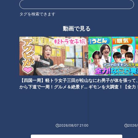
ミキがミチに出会うバラエティ！全国のユニークな「道」を変化球
目線で深掘り、とことん楽しむ！CBCテレビにて毎週火曜日よる
タグを検索できます
11:56から放送。見逃し配信あり。
動画で見る
ホームページ
番組サイト
最新話の見逃し配信はこちら
【四国一周】軽トラ女子三田が松山
なにわ男子が体を張って
から下道で一周！グルメ＆絶景ドラ
ギモンを大調査！【全力
イブ⑳
験部～ナゴヤのギモン、
オススメ関連コンテンツ
～】
2026/08/07 21:00
2026/