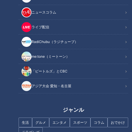
ニュースコラム
この記事を見たあなたへのおすすめ
ライブ配信
RadiChubu（ラジチューブ）
me:tone（ミートーン）
【四国一周】軽トラ女子三田が
【四国一周】軽トラ女子三田が
松山から下道で一周！グルメ＆
松山から下道で一周！グルメ＆
「ビートルズ」とCBC
絶景ドライブ⑱
絶景ドライブ⑰
アジア大会 愛知・名古屋
フランス人は菓子店「シャトレ
ジャンル
ーゼ」の店名に顔を赤らめる？
【四国一周】軽トラ女子三田が
生活
グルメ
エンタメ
スポーツ
コラム
おでかけ
松山から下道で一周！グルメ＆
絶景ドライブ⑮