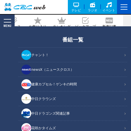
テレビ
ラジオ
イベント
MENU
ニュース
お気に入り
ランキング
ピックアップ
新着記事
CBC MAGAZINE
番組一覧
【四国一周】軽トラ女子三田が松山から
下道で一周！グルメ＆絶景ドライブ⑨
チャント！
2026/05/22 21:00
2026年4月14日放送
newsX（ニュースクロス）
健康カプセル！ゲンキの時間
中日クラウンズ
中日ドラゴンズ関連記事
花咲かタイムズ