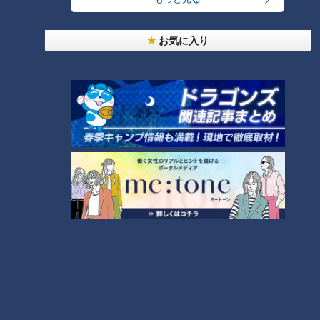
お気に入り
ランキング
RANKING
24時間
週間
月間
つら〜い「肩こり」…「鎖骨ほぐし」で大改善！あ
なたはどのタイプ？肩こり4つのタイプと改善法
1