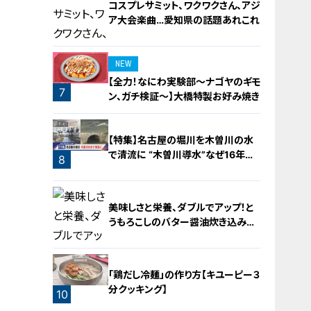
コスプレサミット、ワクワクさん、アジ
ア大会楽曲…愛知県の話題あれこれ
NEW
【全力！なにわ実験部～ナゴヤのギモ
7
ン、ガチ検証～】大橋特製お好み焼き
6
【特集】名古屋の堀川を木曽川の水
で清流に “木曽川導水”なぜ16年ぶ
8
り？【newsX】
美味しさと栄養、ダブルでアップ！と
うもろこしのバター醤油炊き込みご
飯
「鶏だし冷麺」の作り方【キユーピー３
分クッキング】
10