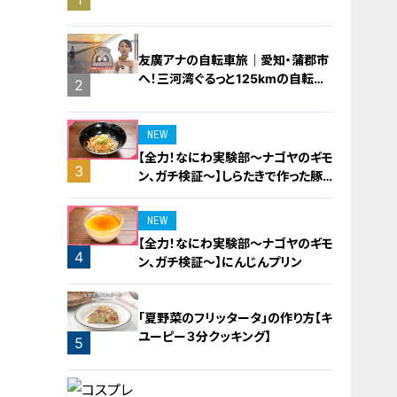
橋梁とは？未公開の道3選
友廣アナの自転車旅｜愛知・蒲郡市
へ！三河湾ぐるっと125kmの自転車
2
旅！【チャント！特集】
NEW
【全力！なにわ実験部～ナゴヤのギモ
3
ン、ガチ検証～】しらたきで作った豚
バラミンチの油そば
NEW
【全力！なにわ実験部～ナゴヤのギモ
4
ン、ガチ検証～】にんじんプリン
「夏野菜のフリッタータ」の作り方【キ
ユーピー３分クッキング】
5