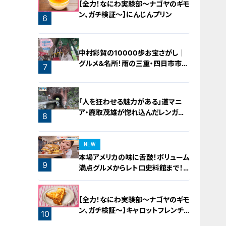
【全力！なにわ実験部～ナゴヤのギモ
ン、ガチ検証～】にんじんプリン
6
中村彩賀の10000歩お宝さがし｜
グルメ＆名所！雨の三重・四日市市で
7
お宝探し【チャント！特集】
「人を狂わせる魅力がある」道マニ
ア・鹿取茂雄が惚れ込んだレンガの
8
橋梁とは？未公開の道3選
NEW
本場アメリカの味に舌鼓！ボリューム
9
満点グルメからレトロ史料館まで！
愛知・東海市の感動スポット3選
【全力！なにわ実験部～ナゴヤのギモ
ン、ガチ検証～】キャロットフレンチ
10
ロースト