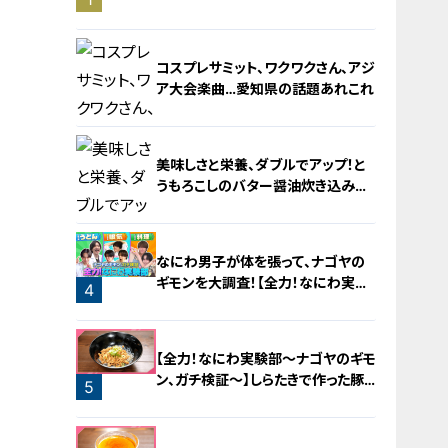
旅！【チャント！特集】
コスプレサミット、ワクワクさん、アジ
ア大会楽曲…愛知県の話題あれこれ
美味しさと栄養、ダブルでアップ！と
うもろこしのバター醤油炊き込みご
飯
2
なにわ男子が体を張って、ナゴヤの
ギモンを大調査！【全力！なにわ実験
4
部～ナゴヤのギモン、ガチ検証～】
3
【全力！なにわ実験部～ナゴヤのギモ
ン、ガチ検証～】しらたきで作った豚
5
バラミンチの油そば