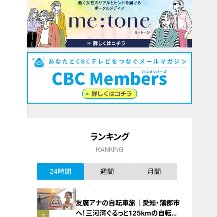
ランキング
RANKING
24時間
週間
月間
友廣アナの自転車旅｜愛知・蒲郡市
へ！三河湾ぐるっと125kmの自転車
1