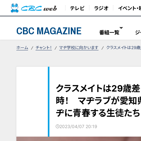
テレビ
ラジオ
イベント・
CBC MAGAZINE
番組一覧
ジ
ホーム
チャント！
マヂ学校に向かいます
クラスメイトは29
クラスメイトは29歳
時！ マヂラブが愛知
ヂに青春する生徒たち
2023/04/07 20:19