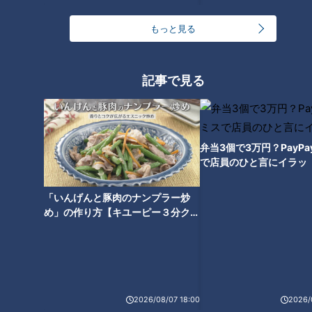
もっと見る
記事で見る
CBCテレビ『チャント！』マヂ学校に向かいます
日々、正確さやスピードなどを身に付け、情報処理について学
弁当3個で3万円？PayP
ぶ生徒たち。今回、3年生が授業の一環で、『高校生が使いた
で店員のひと言にイラッ
くなる手帳』を二人一組で考えました。名古屋市にある“伊藤
手帳株式会社”にプレゼンテーションをして、選ばれた手帳は
「いんげんと豚肉のナンプラー炒
実際に販売される取り組みです。
め」の作り方【キユーピー３分クッ
キング】
2026/08/07 18:00
2026/