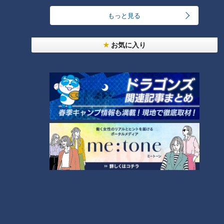
もっと見る
お気に入り
CBCテレビ『チャント！』マヂ学校に向かいます
選ばれたのは、今井さんと高井さんが考えた『ポジティブ手
帳』で、すでに商品として完成。見開きの一週間ごとのこの手
帳は、毎週ページの頭にポジティブになれるメッセージが書か
れているのが特徴です。例えば「たくさん失敗していいよ。失
敗したことは恥でも損でもなく得しかない！」とか「辛くて
も、しんどくてもやり遂げること。その先に自分の夢が待って
いるから。」といった、振り返った時にポジティブになれる言
葉を掲載しました。ポジティブではない自分たちが「あってう
れしいと思う手帳」という発想から、生まれたそうです。