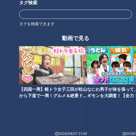
タグ検索
タグを検索できます
動画で見る
CBCテレビ『チャント！』マヂ学校に向かいます
かわって村上が、電卓計算でクラストップの生徒と対決！ 8
桁から10桁の見取り算で勝負です。足し算だけでなく、引き算
も入っているため間違えやすいですが、村上も正解。しかし、
【四国一周】軽トラ女子三田が松山
なにわ男子が体を張って
タイムは54秒。生徒は24秒と倍以上の差となりました。
から下道で一周！グルメ＆絶景ドラ
ギモンを大調査！【全力
イブ⑳
験部～ナゴヤのギモン、
～】
2026/08/07 21:00
2026/