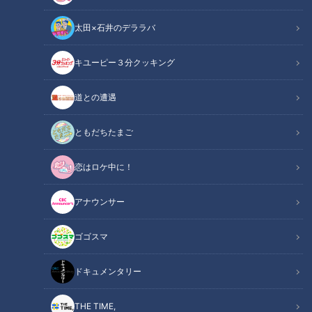
太田×石井のデララバ
キユーピー３分クッキング
チャント！
マヂ学校に向かいます
道との遭遇
『マヂカルラブリー』の野田クリスタルと村上の二人が東海地
ともだちたまご
方の学校におじゃまし、今どきの“リアルな学校生活”を紹介す
恋はロケ中に！
る『マヂ学校に向かいます』。今回は、愛知県一宮市にある
『愛知県立一宮商業高校』です。
アナウンサー
ゴゴスマ
ドキュメンタリー
THE TIME,