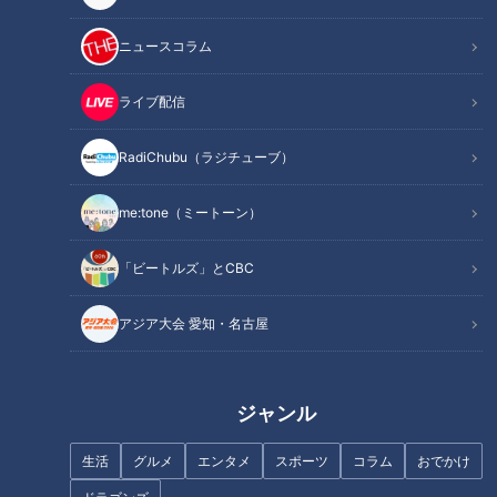
ニュースコラム
ライブ配信
CBCテレビ『チャント！』マヂ学校に向かいます
RadiChubu（ラジチューブ）
まず、高校生が使いたくなる手帳を考案したという『情報処理
科』の3年生の教室にマヂラブが向かいました。
me:tone（ミートーン）
「ビートルズ」とCBC
アジア大会 愛知・名古屋
ジャンル
生活
グルメ
エンタメ
スポーツ
コラム
おでかけ