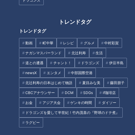
ドラゴンズ
CBCテレビ『チャント！』マヂ学校に向かいます
トレンドタグ
普段は主に、パソコンを使った情報処理やプログラミングを学
んでいる『情報処理科』。キーボードで文字入力をする“タイ
トレンドタグ
ピング”が速い生徒が多い中、クラスで一番高速な生徒とゲー
動画
町中華
レシピ
グルメ
中村彩賀
ムクリエーターでもある野田が早速対決！ルールは、174文字
ナガシマスパーランド
北辻利寿
生活
のテキストをより速く正確に打てた方が勝ちです。
道との遭遇
チャント！
ドラゴンズ
伊豆半島
いざ、タイピング対決がスタート！ ゲームプログラミング歴
newsX
エンタメ
中部国際空港
20年の野田は好調な滑り出しですが、ナンバーワン生徒はそ
北辻利寿の日本はじめて物語
夏目みな美
藤田朋子
れを余裕で上回る驚異の速さ。しかも、正確です。生徒が2分
CBCアナウンサー
DCM
SDGs
if珈琲店
13秒で打ち終えたのに対し、野田が3分8秒。タイムに差が付
いたものの、なかなかの健闘です。
お金
アジア大会
ゲンキの時間
ダイソー
ドラゴンズを愛して半世紀！竹内茂喜の『野球のドテ煮』
ラグビー