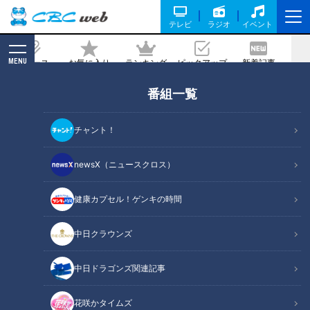
テレビ
ラジオ
イベント
MENU
ニュース
お気に入り
ランキング
ピックアップ
新着記事
CBC MAGAZINE
番組一覧
マヂ使いたくなる手帳に、マヂ食べたく
なるチョコを商品化！ 愛知『一宮商業
チャント！
高校』情報処理科＆地域貢献部
newsX（ニュースクロス）
2023/02/21 17:51
2023年2月8日放送
健康カプセル！ゲンキの時間
中日クラウンズ
中日ドラゴンズ関連記事
花咲かタイムズ