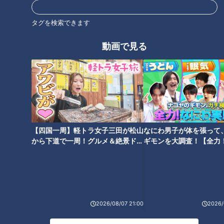
気化式で、空気中の湿度に合わせて水分を放出します。
過剰加湿することなく、音もしないため、就寝時やパソコン作
タグを検索できます
業での乾燥対策におすすめです。
動画で見る
商品購入を希望される方はこちら
スウセラ 歯ブラシ立て ¥1,870（2月22日時
点）
【四国一周】軽トラ女子三田が松山
なにわ男子が体を張って
から下道で一周！グルメ＆絶景ドラ
ギモンを大調査！【全力
イブ⑳
験部～ナゴヤのギモン、
～】
2026/08/07 21:00
2026/