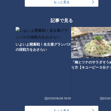
もっと見る
記事で見る
歯ブラシについた余分な水分を吸水・発散することで、
菌の繁殖を防ぎ、清潔な環境を保つことができます。
歯磨き粉や数人分の歯ブラシをまとめて入れられる、ゆとりあ
るサイズ感。
いよいよ開幕戦！名古屋グランパス
ご家族で使用いただけます。
の現戦力をおさらい
「梅とツナのサラダそう
商品購入を希望される方はこちら
り方【キユーピー３分ク
スウセラ 靴乾かすシリーズ ¥3,520（2月22日
時点）
2026/08/08 19:00
2026/
もっと見る