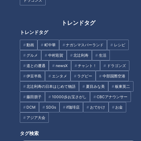
ドラゴンズ
スウセラ 卓上加湿器 ¥2,970（2月22日時点）
トレンドタグ
トレンドタグ
動画
町中華
ナガシマスパーランド
レシピ
グルメ
中村彩賀
北辻利寿
生活
道との遭遇
newsX
チャント！
ドラゴンズ
伊豆半島
エンタメ
ラグビー
中部国際空港
北辻利寿の日本はじめて物語
夏目みな美
板東英二
藤田朋子
10000歩お宝さがし
CBCアナウンサー
「スウセラシリーズ」は、吸水性と蒸発性に優れた陶器原料。
DCM
SDGs
if珈琲店
おでかけ
お金
水分をよく吸水し、すぐに発散して乾く特殊な機能をもちま
す。
アジア大会
カップの中に水を入れると、雲のパーツが水を吸い上げ、空気
タグ検索
中に発散する電源要らずのエコな加湿器。