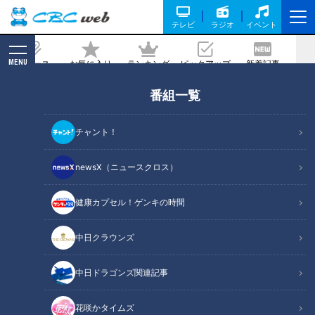
テレビ
ラジオ
イベント
MENU
ニュース
お気に入り
ランキング
ピックアップ
新着記事
CBC MAGAZINE
番組一覧
近藤サトも驚き！陶器なのに抜群の吸水
性「スウセラシリーズ」
チャント！
2023/02/22 16:00
2023年2月22日放送
newsX（ニュースクロス）
健康カプセル！ゲンキの時間
中日クラウンズ
中日ドラゴンズ関連記事
花咲かタイムズ