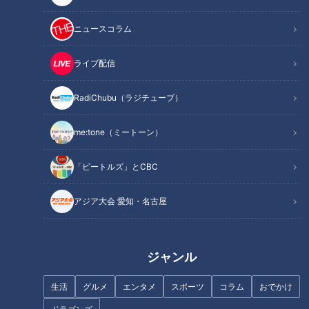
モノづくり王国・東海地方には、全国に誇る逸品がたくさんあ
ります。
ニュースコラム
そんな逸品をジモト・岐阜県 土岐市出身の近藤サトさんが紹
介、作り手を応援します。
ライブ配信
今回訪ねたのは、岐阜県・多治見市の窯元が手がける「スウセ
ラシリーズ」。
RadiChubu（ラジチューブ）
吸水性に特化した、美濃焼の新たな形を生み出した夫婦の歩み
とは。
me:tone（ミートーン）
「ビートルズ」とCBC
INDEX
アジア大会 愛知・名古屋
スウセラ 卓上加湿器 ¥2,970（2月22日時点）
スウセラ 歯ブラシ立て ¥1,870（2月22日時点）
スウセラ 靴乾かすシリーズ ¥3,520（2月22日時点）
オススメ関連コンテンツ
ジャンル
生活
グルメ
エンタメ
スポーツ
コラム
おでかけ