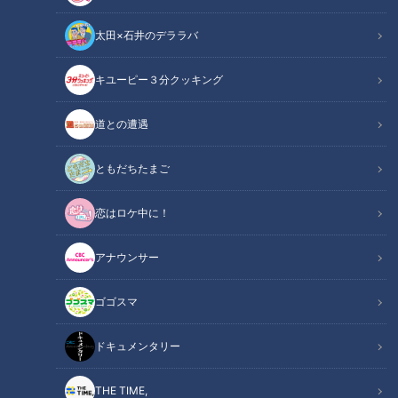
太田×石井のデララバ
チャント！
キユーピー３分クッキング
近藤サトのジモト応援団
道との遭遇
ともだちたまご
恋はロケ中に！
アナウンサー
ゴゴスマ
ドキュメンタリー
伝統の技や独創的なアイデアから生まれた特産品。
THE TIME,