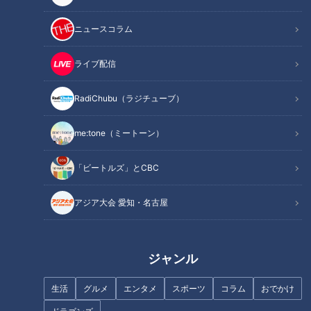
INDEX
ニュースコラム
来季に向け、出でよ孝行息子
笑顔が売りの世代ナンバーワン遊撃手
ライブ配信
特別なグローブと共にプロの世界へ
球団全体が変わらないといけない
RadiChubu（ラジチューブ）
オススメ関連コンテンツ
me:tone（ミートーン）
「ビートルズ」とCBC
来季に向け、出でよ孝行息子
アジア大会 愛知・名古屋
ジャンル
生活
グルメ
エンタメ
スポーツ
コラム
おでかけ