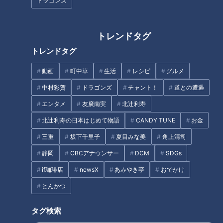
ドラゴンズ
トレンドタグ
「サンデードラゴンズ」より辻本倫太郎選手(C)CBCテレビ
トレンドタグ
来シーズンの逆襲を誓い「実り多き秋に」と始まった秋季練
動画
町中華
生活
レシピ
グルメ
習。若手選手は皆、この上ないチャンスと野球人生をかける意
中村彩賀
ドラゴンズ
チャント！
道との遭遇
気込みでスキルを高め、レギュラークラスを脅かす存在が一人
エンタメ
友廣南実
北辻利寿
でも多く現れて欲しい。そう期待するのは首脳陣ばかりでな
く、ドラファンすべてと受け取ってもらっても良いだろう。球
北辻利寿の日本はじめて物語
CANDY TUNE
お金
団あげて来年こそはAクラス入りというちっぽけな目標ではな
三重
坂下千里子
夏目みな美
角上清司
く、17年ぶりの日本一を目指すぐらいの意気込みで励んでもら
静岡
CBCアナウンサー
DCM
SDGs
いたいと願うばかりだ。
if珈琲店
newsX
あみやき亭
おでかけ
さて11月12日放送回のサンドラは、来シーズンの新戦力として
とんかつ
期待されるドラフト3位指名、ダイナミックな守備が魅力の辻
タグ検索
本倫太郎内野手、そしてストレートで押しまくる投球スタイル