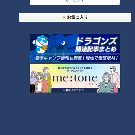
常に笑顔を振りまき、高校、大学でキャプテンを務め、チーム
お気に入り
をけん引した辻本内野手のセールスポイントはもちろん走攻守
三拍子そろった野球センス。守りで意識している点には“準
備”と即答。
辻本選手「飛んでくる打球を予測して、一歩目を早くきれるよ
うに考えています」
また打撃で大切にしていることは何かを聞かれ、滑らかな口調
でにこやかに答えた。
辻本選手「その時の状況を考えて、何が最善かを意識して打席
に立っています」
目標とする選手はチームの大先輩であり、侍ジャパン監督の井
端弘和さん。アウトカウントを増やしてもランナーを進める