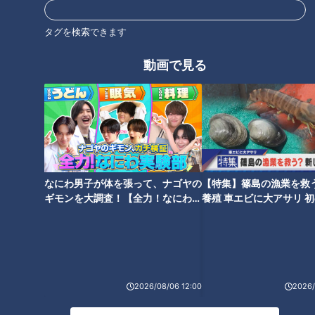
が魅力の6位指名された加藤竜馬投手がゲスト出演。2人の素
顔に迫り、プロ入りへの意気込みを語った。
タグを検索できます
動画で見る
笑顔が売りの世代ナンバーワン遊撃手
なにわ男子が体を張って、ナゴヤの
【特集】篠島の漁業を救
ギモンを大調査！【全力！なにわ実
養殖 車エビに大アサリ 
験部～ナゴヤのギモン、ガチ検証
【newsX】
～】
「サンデードラゴンズ」より辻本倫太郎選手(C)CBCテレビ
2026/08/06 12:00
2026/
身長168センチと小柄ながら、パンチ力のある打撃と広い守備