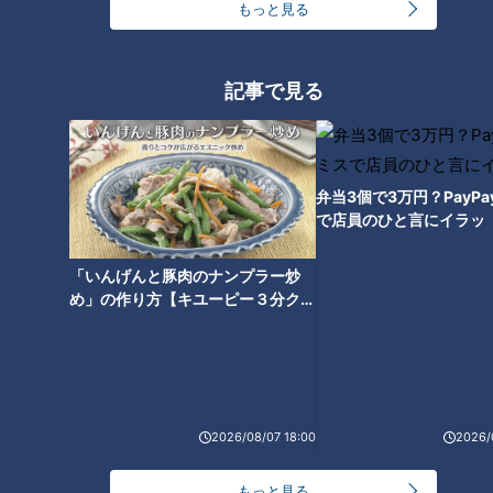
もっと見る
範囲を誇る世代ナンバーワン遊撃手としての呼び声が高い辻本
内野手。ただドラフト指名を受けるまで順風満帆な野球人生で
はなかった。
記事で見る
小学校3年生の時、兄の影響で野球を始め、高校は夏の甲子園
最多出場を誇る北海高校へ進学。しかし目標としていた甲子園
弁当3個で3万円？PayP
出場の夢は叶わなかった。その時味わった悔しさをバネに仙台
で店員のひと言にイラッ
大学へ進学。2年生の秋、念願であった全国大会に出場を果た
したものの、後にプロ入りした選手の打球の強さに愕然とし、
「いんげんと豚肉のナンプラー炒
強い衝撃を受けた。大学でも味わうこととなった大きな壁。し
め」の作り方【キユーピー３分クッ
かし日々の努力の積み重ねで障害を跳ね除けたのである。
キング】
ウエイトトレーニングで身体を徹底的に鍛え上げ、8キロ増
量。その成果はスイングスピード向上につながり、以前よりも
飛距離アップにつながった。また守備面においても肩の強さや
2026/08/07 18:00
2026/
安定性が増した。その結果、3、4年時には大学日本代表に選
出されるなど世代ナンバーワンショートへと成長していった。
もっと見る