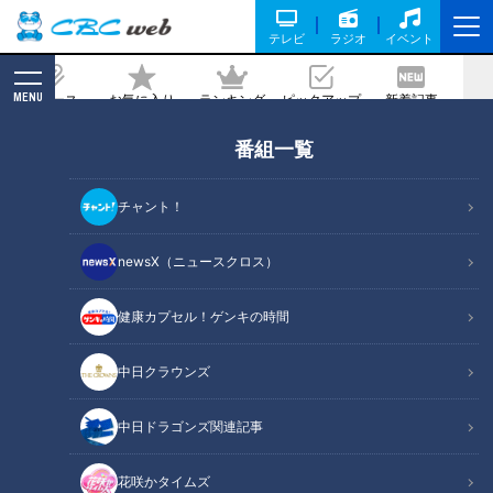
テレビ
ラジオ
イベント
MENU
ニュース
お気に入り
ランキング
ピックアップ
新着記事
CBC MAGAZINE
番組一覧
竜・投打のルーキーがチーム変革の起爆
剤となるか！？ドラフト3位辻本内野
チャント！
手、6位加藤投手の熱い思いを聞いた
newsX（ニュースクロス）
2023/11/13 16:50
健康カプセル！ゲンキの時間
中日クラウンズ
中日ドラゴンズ関連記事
花咲かタイムズ