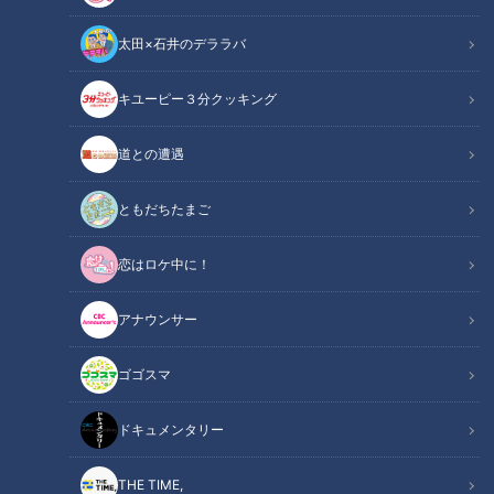
太田×石井のデララバ
「サンデードラゴンズ」より辻本倫太郎選手と加藤竜馬投手(C)CBCテレビ
キユーピー３分クッキング
中日ドラゴンズ
道との遭遇
サンドラコラム
ともだちたまご
【ドラゴンズを愛して半世紀！竹内茂喜の『野球のドテ煮』】
恋はロケ中に！
ＣＢＣテレビ「サンデードラゴンズ」（毎週日曜日12時54分
から東海エリアで生放送）
アナウンサー
【動画】激白⁉井端新監督からのオファー
ゴゴスマ
「●●●」と言われた吉見一起は…？井端さん
関連リンク
の優しさも…吉見一起 侍JAPAN投手コーチ 爆
ドキュメンタリー
誕です!!
THE TIME,