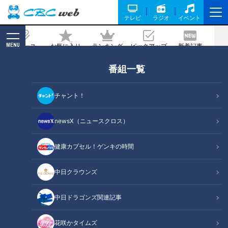
テレビ
ラジオ
イベント
MENU
ニュース
お気に入り
ランキング
ピックアップ
新着記事
CBC MAGAZINE
番組一覧
ドラゴンズ根尾昂、激白―。投手転向の
裏側と野手への未練、そして“沢村賞”に
チャント！
秘めた思い
newsX（ニュースクロス）
2022/12/13 14:25
健康カプセル！ゲンキの時間
中日クラウンズ
中日ドラゴンズ関連記事
花咲かタイムズ