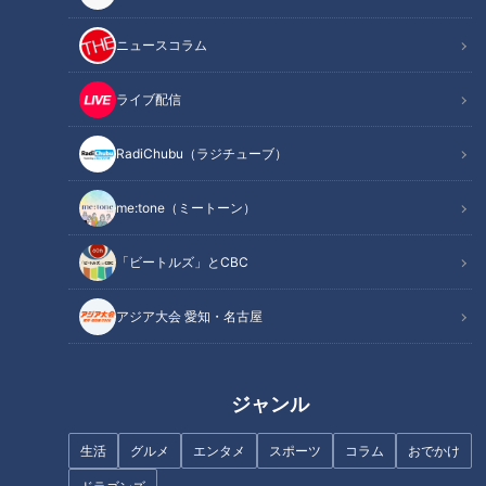
１２月１１日の放送回はドラゴンズ・根尾昂選手がサンドラ生
ニュースコラム
出演。立浪竜１年目の２０２２年シーズン、外野手としてスタ
ートした根尾選手は入団時から望んでいたショート挑戦のチャ
ライブ配信
ンスが与えられるも、竜党に衝撃を与えたまさかの投手転向指
令。根尾選手が激動のシーズンを振り返るとともに、サンドラ
RadiChubu（ラジチューブ）
で募ったファンの質問に答えた一言一句を届けます。
me:tone（ミートーン）
INDEX
「ビートルズ」とCBC
外野からショート、そして投手に。根尾昂、激動の２０２
アジア大会 愛知・名古屋
２年
根尾昂、投手転向を語る
ファンからの質問・野球部門ランキング３
ファンからの質問・プライベート部門ランキング３
ジャンル
イチ視聴者（筆者）の番組感想まとめ。 野手への未練も
生活
グルメ
エンタメ
スポーツ
コラム
おでかけ
嘘偽りなく認める。だから根尾昂が好きなんだ！！
オススメ関連コンテンツ