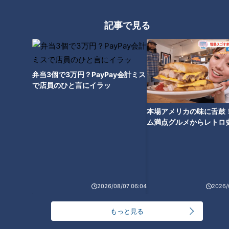
堂々と「先発ローテーションに入ることが目標」と抱負を語っ
た根尾選手。サンドラに寄せられた様々な質問に答えた全貌は
記事で見る
次章に・・・。
根尾昂、投手転向を語る
弁当3個で3万円？PayPay会計ミス
で店員のひと言にイラッ
――激動の一年を振り返って
根尾選手：
本当にほかの人にはできないような貴重な体験がで
本場アメリカの味に舌鼓
ム満点グルメからレトロ
きた一年でした
で！愛知・東海市の感動
選
――投手転向時の気持ちは？
根尾選手：
登録を投手にするという話をいただいたときには、
もう「やってやる」という気持ちでした
2026/08/07 06:04
2026/
――「根尾くん可哀想」という多くのファンの声はどう感じて
もっと見る
いた？