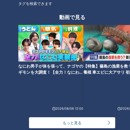
タグを検索できます
り、根尾選手もことし１月のサンドラに出演した際に「ライト
でスタメン獲ります」と高らかに宣言。しかし、開幕直後の
動画で見る
３・４月の根尾選手の打撃成績は打率１割４分３厘と振るわな
かった。また外野は大島洋平選手を筆頭に岡林勇希選手や鵜飼
航丞選手、外国人選手と熾烈を極め、根尾選手のスタメン出場
はわずか８試合。根尾選手の出場機会を模索した立浪監督はシ
ョート再コンバートを提案して計画は実行されるも、二軍戦で
「ピッチャー根尾」が同時に試されていた。外野か、内野か、
なにわ男子が体を張って、ナゴヤの
【特集】篠島の漁業を救
はたまた投手なのか―。一部で物議を醸しながら、ついに５月
ギモンを大調査！【全力！なにわ実
養殖 車エビに大アサリ 
２１日のカープ戦で一軍初登板を果たすと３試合連続無失点の
験部～ナゴヤのギモン、ガチ検証
【newsX】
～】
好投。こうして立浪監督が下した決断は“投手本格転向”。根尾
選手は本格転向後も７月に初ホールドを挙げるなど“空気を変
えるリリーバー”として存在感を発揮した。シーズン最終戦の
プロ初先発では３者連続三振を奪うなど３回を無失点。１０月
2026/08/06 12:00
2026/
のみやざきフェニックス・リーグではさらにイニングを伸ばし
もっと見る
先発投手として着実に歩みを進めている。契約更改の場でも