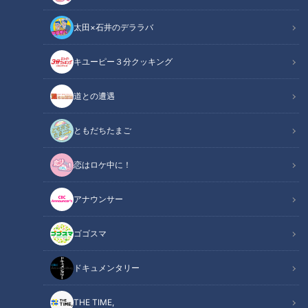
太田×石井のデララバ
「サンデードラゴンズ」より根尾昂選手(C)CBCテレビ
キユーピー３分クッキング
中日ドラゴンズ
道との遭遇
サンドラコラム
ともだちたまご
【サンドラを観られなかった全国のドラ友と共有したい番組の
恋はロケ中に！
コト】
アナウンサー
ＣＢＣテレビ「サンデードラゴンズ」（毎週日曜日１２時５４
分から東海エリアで生放送）をみたコラム
ゴゴスマ
このコラム（？）は「サンドラ」を観られなかった全国のドラ
ドキュメンタリー
友に話したい！との思いから番組の内容を綴る、竜党のみなさ
んに向けた、竜党による、竜党のためのコラム（？）である。
THE TIME,