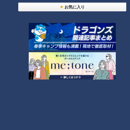
根尾選手：
でも、全然、そういうことを言う人もいるのかなぁ
お気に入り
というぐらいで。僕は僕なんで、はい（笑顔）
「サンデードラゴンズ」より根尾昂選手(C)CBCテレビ
――切り替えて前を向いていた？
根尾選手：
はい！ もうやるしかないので（笑顔）
――自分は先発向き？ 中継ぎ向き？