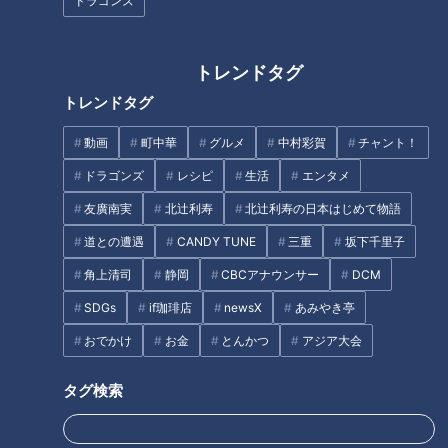
ドラゴンズ
トレンドタグ
外野からショート、そして投手に。根尾昂、激動
トレンドタグ
の２０２２年
動画
町中華
グルメ
中村彩賀
チャント！
ドラゴンズ
レシピ
生活
エンタメ
友廣南実
北辻利寿
北辻利寿の日本はじめて物語
道との遭遇
CANDY TUNE
三重
坂下千里子
角上清司
静岡
CBCアナウンサー
DCM
SDGs
if珈琲店
newsX
あみやき亭
おでかけ
お金
とんかつ
アジア大会
タグ検索
「サンデードラゴンズ」より根尾昂選手(C)CBCテレビ
去年の秋、立浪和義監督は「根尾選手は外野一本」と構想を語