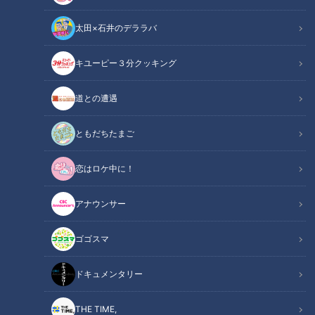
太田×石井のデララバ
CBCテレビ野球中継「燃えよドラゴンズ」(C)燃えドラch
キユーピー３分クッキング
中日ドラゴンズ
道との遭遇
燃えドラch
ともだちたまご
CBCテレビ野球中継「燃えよドラゴンズ」燃えドラch
恋はロケ中に！
川上・井端のすべらない話シリーズ 侍ジャパン前編
アナウンサー
ドラゴンズ黄金時代を支えた投打の両輪でもあり、97年ドラ
フト同期でもある川上憲伸さん、井端弘和さんが、グラブから
ゴゴスマ
マイクに代え、イバケンコンビを結成！燃えドラchというフ
ィールドで球界裏話や同僚、ライバル話を大放出！
ドキュメンタリー
大好評の川上・井端のすべらない話シリーズ、今回のテーマ
THE TIME,