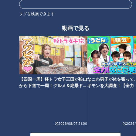
欲しかったですね！
タグを検索できます
さて今回のお題目は…お祝いのシャンパンを貰って、このネタ
を外すわけにはいきません！侍ジャパンを取り上げ、イバチン
動画で見る
にチームの裏側をしっかり語って頂きましょう！
【四国一周】軽トラ女子三田が松山
なにわ男子が体を張って
から下道で一周！グルメ＆絶景ドラ
ギモンを大調査！【全力
イブ⑳
験部～ナゴヤのギモン、
～】
CBCテレビ野球中継「燃えよドラゴンズ」(C)燃えドラch
2026/08/07 21:00
2026/
川上
『オリンピックが始まる前、すごく緊張していたよね？』