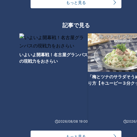
もっと見る
初戦は強豪ドミニカ。
9回までリードを許す絶対絶命の状況から、なんとか3点を取
記事で見る
り、劇的なサヨナラ勝ちを収め、最高のスタートを切った侍ジ
ャパンでした。
井端
『初戦終わって、なんとかサヨナラ勝ちして、反省する点
いよいよ開幕戦！名古屋グランパス
の現戦力をおさらい
は分かっているんだけど、外野の人たちがあれやこれやといろ
いろ言ってくるわけ。でも、それって分かっているよっていう
「梅とツナのサラダそう
話だし、あと選手も前の日の公開練習の動きも固かったしね。
り方【キユーピー３分ク
憲伸も北京オリンピック出たでしょ？独特じゃん！初戦って』
川上
『まったくどういう状況になるかも分からんから、思い切
ってやるという動きは無理だよね。すべてが守りに入っちゃ
う』
2026/08/08 19:00
2026/
開催地が地元日本。
もっと見る