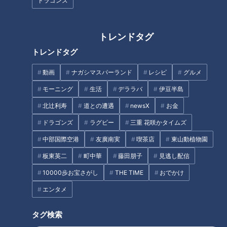
ドラゴンズ
トレンドタグ
トレンドタグ
動画
ナガシマスパーランド
レシピ
グルメ
モーニング
生活
デララバ
伊豆半島
北辻利寿
道との遭遇
newsX
お金
CBCテレビ野球中継「燃えよドラゴンズ」(C)燃えドラch
ドラゴンズ
ラグビー
三重 花咲かタイムズ
イバチンこと、侍ジャパン井端弘和内野守備走塁コーチ！見事
中部国際空港
友廣南実
喫茶店
東山動植物園
東京オリンピックで日本代表を頂点に導き、お疲れ様でした！
板東英二
町中華
藤田朋子
見逃し配信
そして、金メダルおめでとうございました！
10000歩お宝さがし
THE TIME
おでかけ
対談トークが始まる前に憲伸さんからイバチンへ、金メダルの
エンタメ
お祝いとしてフランス産の高級シャンパンをプレゼント！
できることならば収録スタジオでド派手にシャンパン掛けして
タグ検索