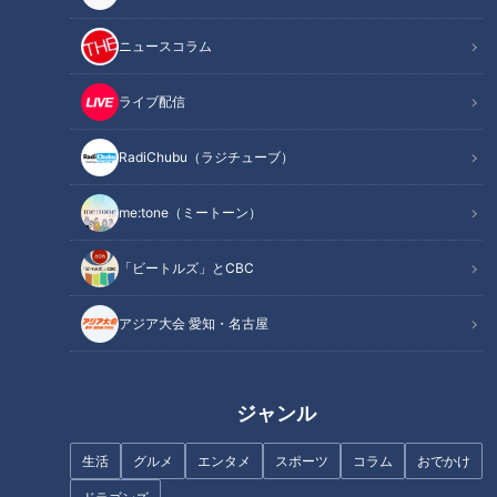
は、もちろん「侍ジャパン」！
コーチとして見てきた裏側をイバチンこと井端弘和さんが全て
ニュースコラム
語ります！
ライブ配信
INDEX
RadiChubu（ラジチューブ）
金メダル獲得おめでとうございます！
つい頭の中によぎった“最悪の結果”
me:tone（ミートーン）
気づいたら逃げ切った決勝戦
愛国精神を発揮すれば三冠王も夢ではない！？
「ビートルズ」とCBC
負ければスタッフとして働いていた！？
オススメ関連コンテンツ
アジア大会 愛知・名古屋
ジャンル
金メダル獲得おめでとうございます！
生活
グルメ
エンタメ
スポーツ
コラム
おでかけ