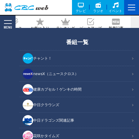
テレビ
ラジオ
イベント
MENU
ニュース
お気に入り
ランキング
ピックアップ
新着記事
CBC MAGAZINE
番組一覧
もし負けていれば…井端の計り知れない
プレッシャー！？五輪野球決勝を迎える
チャント！
までの苦しい心境を吐露！
newsX（ニュースクロス）
2021/09/22 16:50
健康カプセル！ゲンキの時間
中日クラウンズ
中日ドラゴンズ関連記事
花咲かタイムズ