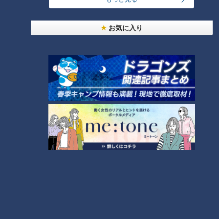
周りも金メダルは確実という目で見てくる中、プレッシャーは
かなりのものだったのではないかと推測。
お気に入り
ただイバチンは他国も日本同様、緊張感に包まれているのでは
ないかと感じたようです。
井端
『韓国やアメリカの初戦も見に行ったけど、“あれ？意外
に打たないな”と思ったもん。でも試合を重ねるごとにバット
も振れてくるし、日本も2戦目3戦目と重ねていくごとに、動
きもよくなるし、振れてくるから、まあ初戦はどのチームもこ
んなもんでしょと思ったよね』
つい頭の中によぎった“最悪の結果”