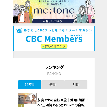
ランキング
RANKING
24時間
週間
月間
友廣アナの自転車旅｜愛知・蒲郡市
へ！三河湾ぐるっと125kmの自転車
1