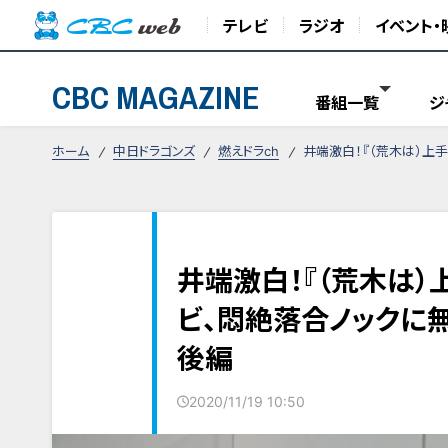
テレビ
ラジオ
イベント・
CBC MAGAZINE
番組一覧
ジ
ホーム
中日ドラゴンズ
燃えドラch
井端激白！『（荒木は）上
井端激白！『（荒木は）
ビ、悶絶落合ノックに
後編
2020/11/19 10:50