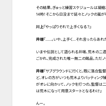
その結果、ぎゅっと練習スケジュールは凝縮
14時！そこから日没まで延々とノックの嵐が
川上
『やっぱりそれで上手くなる？』
井端
『……。いや、上手く…それ言ったらあれだ
いまや伝説として語られる井端、荒木の二
ごかれ、完成された唯一無二の銘品。ただノ
井端
『サブグラウンドに行くと、既に落合監
ど、オレの方がいつも荒木よりバッティング
がオレに向かって、ノックを打つの。監督は
は荒木になって用意スタートとなるわけ』
んー。