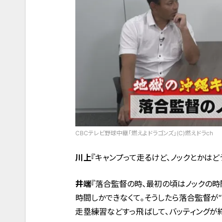
CBCテレビ野球中継「燃えよドラゴンズ」(C)燃えドラch
川上
『キャンプって走るけど、ノックとかはど
井端
『落合監督の時、最初の頃はノックの時
時間しかできなくて。そうしたら落合監督が“
走塁練習などすっ飛ばして、バッティングが終