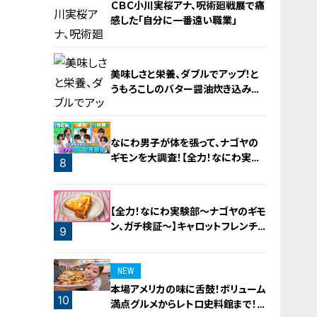
ＣＢＣ小川実桜アナ、呪術廻戦展で痛
感した「自分に一番遠い職業」
美味しさと栄養、ダブルでアップ！と
うもろこしのバター醤油炊き込みご
飯
6
なにわ男子が体を張って、ナゴヤの
ギモンを大調査！【全力！なにわ実験
8
部～ナゴヤのギモン、ガチ検証～】
7
【全力！なにわ実験部～ナゴヤのギモ
ン、ガチ検証～】キャロットフレンチ
9
ロースト
NEW
本場アメリカの味に舌鼓！ボリューム
10
満点グルメからレトロ史料館まで！