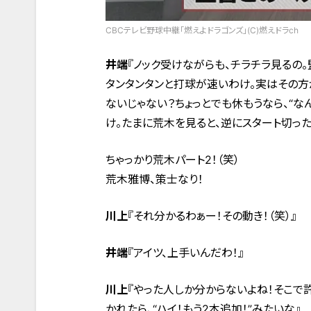
CBCテレビ野球中継「燃えよドラゴンズ」(C)燃えドラch
井端
『ノック受けながらも、チラチラ見るの
タンタンタンと打球が速いわけ。実はその方
ないじゃない？ちょっとでも休もうなら、“な
け。たまに荒木を見ると、逆にスタート切った
ちゃっかり荒木パート2！（笑）
荒木雅博、策士なり！
川上
『それ分かるわぁー！その動き！（笑）』
井端
『アイツ、上手いんだわ！』
川上
『やった人しか分からないよね！そこで
かれたら、“ハイ！もう2本追加！”みたいな』