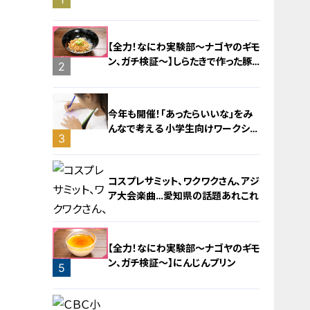
旅！【チャント！特集】
【全力！なにわ実験部～ナゴヤのギモ
ン、ガチ検証～】しらたきで作った豚
2
バラミンチの油そば
今年も開催！「あったらいいな」をみ
んなで考える 小学生向けワークショ
3
ップを大府市で開催
コスプレサミット、ワクワクさん、アジ
ア大会楽曲…愛知県の話題あれこれ
【全力！なにわ実験部～ナゴヤのギモ
ン、ガチ検証～】にんじんプリン
5
4