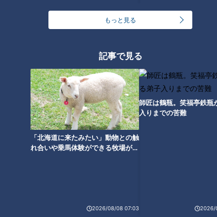
を教えてくれました。
もっと見る
「この前、Yahoo!ニュースで読んだんですけど、FAで丸選手
がジャイアンツに入りましたよね。その時の亀井さん※のコメ
ントが、心に刺さりました。『ボクにとって間違いなく、強力
記事で見る
な外野手のライバルになるけど、チームが同じ目標に向かうた
めには、歓迎すべきこと』ですって。ずっと前から打撃理論も
尊敬する亀井さん。立場も実績も違うので、失礼かもしれませ
師匠は鶴瓶。笑福亭鉄瓶
んが」
入りまでの苦難
※ジャイアンツ・亀井善行選手。
「北海道に来たみたい」動物との触
れ合いや乗馬体験ができる牧場がオ
自分でハードルを下げたくない
ススメ！不動産屋さんが住みたい街
とは
その打撃理論といえば、堂上選手の新打法は、北谷キャンプを
視察した谷繁元信元監督も高評価。
2026/08/08 07:03
2026/
「ナオ（直倫）は、毎年フォームを変えるのが、北谷名物だっ