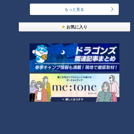
たからね。今やってるバットを寝かせて、しっかりとしたトッ
もっと見る
プ位置から最短距離で、ボールを捉えられてますね。とにか
く、もう変えるな！」（谷繁氏）
お気に入り
それを聞いた堂上選手、「秋に有り難く契約していただきなが
ら、自分でハードルを下げたくない。開幕スタメンを目指さな
いなんて、ないです」
キャンプ地宿舎に近い大好きな焼肉店にて。菜箸で几帳面に、
ロースの焼き加減を確かめながら、
「ボク、お気に入りの店にでは、特上ロースより、ロースを頼
んじゃうんですよね。油、カロリーも考えて。それと、明日の
対外試合、スタメンをもらえそうなので、控えめで」
新打法のバイプレーヤー、堂上直倫。ポジション未定も、開幕
スターティングメンバーの場内アナウンスを受けるのは、この