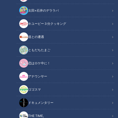
太田×石井のデララバ
堂上直倫、過去への逆襲。新打法で挑む「ドラゴンズ二遊間戦争」
キユーピー３分クッキング
中日ドラゴンズ
アナウンサーコラム
道との遭遇
「どうしてボクじゃないのか、と自分を責めないことにしたん
ともだちたまご
です。それより、今、自分がもっとすべきことは何なのかだけ
恋はロケ中に！
を」
アナウンサー
プロ13年目、最高の沖縄キャンプが続く堂上直倫（どのうえ
なおみち）選手。
ゴゴスマ
いろんな経験を積ませていただいてますと、感謝するからこ
ドキュメンタリー
そ、チームのために、自分のためにするべきことがあるはず。
THE TIME,