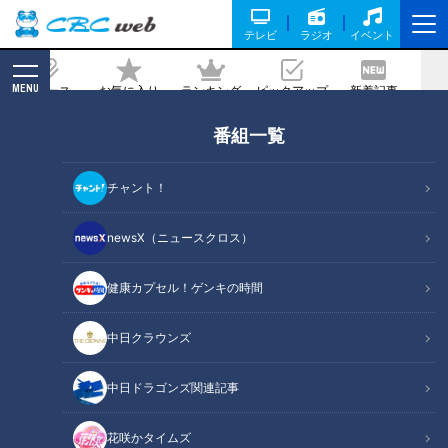
テレビ
ラジオ
イベント
MENU
ニュース
お気に入り
ランキング
ピックアップ
新着記事
CBC MAGAZINE
番組一覧
堂上直倫、過去への逆襲。新打法で挑む
「ドラゴンズ二遊間戦争」
チャント！
2019/02/20 10:10
newsX（ニュースクロス）
健康カプセル！ゲンキの時間
中日クラウンズ
中日ドラゴンズ関連記事
花咲かタイムズ