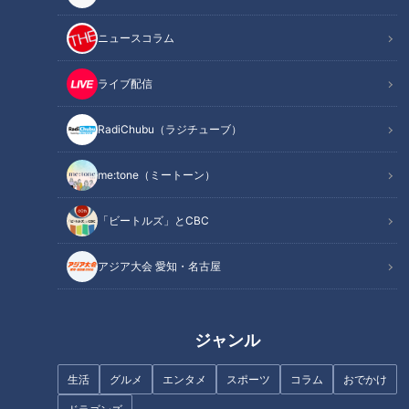
2006年秋の高校生ドラフト会議で、地元愛工大名電の星は、
ジャイアンツを含め3球団競合。入団以来、ドラゴンズファン
ニュースコラム
は、堂上兄弟に別次元の応援をしてきました。
ライブ配信
何度もレギュラーの座を奪うチャンスかありました。ここ沖縄
キャンプで想い出すのは、かつて、名手・井端選手が目の不調
RadiChubu（ラジチューブ）
などで離脱。当時絶好調の中で迎えたチャンスでしたが、鎖骨
を負傷するアクシデント。
me:tone（ミートーン）
以降、チームの大変革期にあって、バイプレーヤーとして、途
「ビートルズ」とCBC
中出場のサポート的立場で、守備の安心感は絶大です。
アジア大会 愛知・名古屋
そして、新体制の与田ドラゴンズ。昨秋から取り組む新打法
で、課題の打撃を克服中。存在感は増し、まさに今、控えに甘
んじレギュラーを取られてきた過去に対する堂上選手の逆襲が
ジャンル
始まっています。
生活
グルメ
エンタメ
スポーツ
コラム
おでかけ