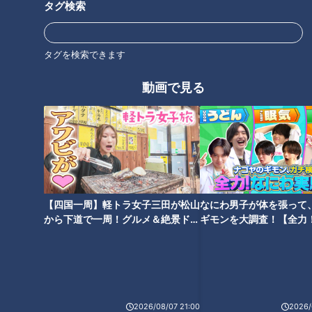
タグ検索
「ただ、ですね、」
タグを検索できます
堂上選手の表情が、初めて見るものに変わりました。
動画で見る
「長いシーズン、毎年、必ず何かがあるんです。その時のため
に、準備だけをしっかりやる。もちろん、レギュラーを目指さ
ないなんて、あり得ません。言い訳も作りたくない」
また、愛する奥さまにも絶妙なタイミングで、言われるそうで
す。「あなたの立場でイラついてどうするの、イイことも私た
ちに来てくれなくなるわ！」と。今キャンプ、お子さんが幼い
【四国一周】軽トラ女子三田が松山
なにわ男子が体を張って
から下道で一周！グルメ＆絶景ドラ
ギモンを大調査！【全力
ためキャンプ地には呼べないそうですが、兄の剛裕さん※を含
イブ⑳
験部～ナゴヤのギモン、
め、たくさんの家族、味方がいます。
～】
※堂上剛裕さん。今季からジャイアンツコーチ。
それと、もう一つ。堂上選手はスマホを取り出すと、こんな話
2026/08/07 21:00
2026/