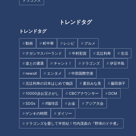
ドラゴンズ
INDEX
初めて見せる表情
トレンドタグ
自分でハードルを下げたくない
トレンドタグ
オススメ関連コンテンツ
動画
町中華
レシピ
グルメ
ナガシマスパーランド
中村彩賀
北辻利寿
生活
初めて見せる表情
道との遭遇
チャント！
ドラゴンズ
伊豆半島
ただ、堂上選手は、人が良く、いつも冷静。
newsX
エンタメ
中部国際空港
北辻利寿の日本はじめて物語
夏目みな美
藤田朋子
「自分で言葉にしちゃいけないけど、普通に考えたら、開幕ス
10000歩お宝さがし
CBCアナウンサー
DCM
タメンは、一塁からビシエド、周平、京田に福ちゃん（福
SDGs
if珈琲店
お金
アジア大会
田）、ですよね。根尾君もそのうち必ず出てくる。根尾君につ
いては、松坂さんがおっしゃってましたよね。プロの怖さを知
ゲンキの時間
ダイソー
らないまま主役になっちゃった方がいいかもと。ボクも12年
ドラゴンズを愛して半世紀！竹内茂喜の『野球のドテ煮』
間、積ませてもらってるから、怖さは分かります」