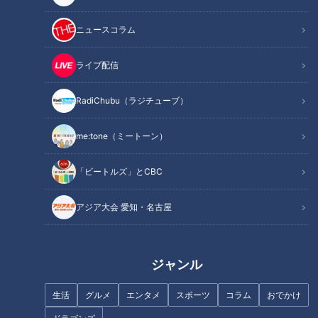
エースになれ！なるんだ！慎之介！
ニュースコラム
オススメ関連コンテンツ
ライブ配信
16年目でのセ・パ交流戦中止の知らせ
RadiChubu（ラジチューブ）
me:tone（ミートーン）
「ビートルズ」とCBC
アジア大会 愛知・名古屋
ジャンル
生活
グルメ
エンタメ
スポーツ
コラム
おでかけ
「サンデードラゴンズ」(C)CBCテレビ