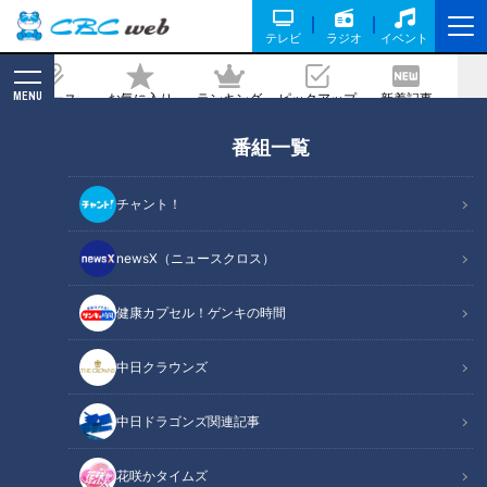
テレビ
ラジオ
イベント
MENU
ニュース
お気に入り
ランキング
ピックアップ
新着記事
CBC MAGAZINE
番組一覧
背番号11はドラのエースナンバー！小笠
原慎之介、憲伸から受け継いだ竜魂バト
チャント！
ン
newsX（ニュースクロス）
2020/04/20 16:51
健康カプセル！ゲンキの時間
中日クラウンズ
中日ドラゴンズ関連記事
花咲かタイムズ