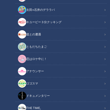
太田×石井のデララバ
キユーピー３分クッキング
中日ドラゴンズ
サンドラコラム
道との遭遇
「【ドラゴンズを愛して半世紀！竹内茂喜の『野球のドテ
ともだちたまご
煮』】CBCテレビ「サンデードラゴンズ」（毎週日曜日午後
恋はロケ中に！
12時54分から東海エリアで生放送）を見たコラム」
アナウンサー
INDEX
ゴゴスマ
16年目でのセ・パ交流戦中止の知らせ
紹介して欲しい！ドラゴンズの歴史
ドキュメンタリー
背番号物語「back number」
11番こそ竜のエースナンバー
THE TIME,
マウンドを支えた11番の名投手たち