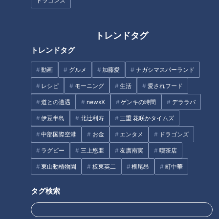
ドラゴンズ
先週、新型コロナウィルス感染拡大により2005年からスター
トしたセ・パ交流戦の開催が中止となり、5月中の開幕断念と
トレンドタグ
ともに、今季は143試合実施をあきらめ、交流戦18試合を除い
トレンドタグ
た最大125試合の開催を目指し、仕切り直しとなりそうだ。
動画
グルメ
加藤愛
ナガシマスパーランド
中日ドラゴンズは4月12日から17日まで2日ごとに1回休みと
レシピ
モーニング
生活
愛されフード
し、集団練習では仁村二軍監督発案のもと、感染防止のため手
道との遭遇
newsX
ゲンキの時間
デララバ
袋をはめてのキャッチボールが始まった。また16日からは2人
一組でグラウンドでの練習を25分、筋トレ25分と極力、接触
伊豆半島
北辻利寿
三重 花咲かタイムズ
を避けた練習体制へ移行した。そんな中、発表された5月中の
中部国際空港
お金
エンタメ
ドラゴンズ
開幕断念のニュース。選手たちにさらなるストレスが加わらな
ラグビー
三上悠亜
友廣南実
喫茶店
いか心配でならない。短期間での収束は期待できない中、不要
東山動植物園
板東英二
根尾昂
町中華
不急の外出を控え、日本国民がワンチームとなることによっ
て、一日でも早く球音が球場に鳴り響くよう、力を合わせてい
タグ検索
きたいものである。