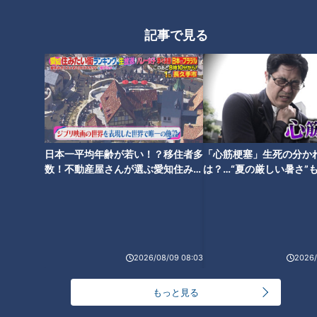
組が始まって今年で37年目。膨大なるVTR等、貴重なコンテ
ンツが宝の山となって眠っていると誰もが簡単に想像できるだ
記事で見る
ろう。今週は局に在籍するスポーツアナウンサーがもう一度実
況したい試合をピックアップ。思い出のシーンとともに自身の
思いを重ねた。最短でもあと1カ月ちょっとは開幕を迎えない
プロ野球だけに来週以降もサンドラスタッフは視聴者であるド
ラゴンズファンに向け、アイデアを振り絞ることになろう。こ
のピンチをいかにチャンスへ変えるか。もしできることならば
日本一平均年齢が若い！？移住者多
「心筋梗塞」生死の分か
バラエティ色は少々失うものの、ドラゴンズの歴史を真っ向か
数！不動産屋さんが選ぶ愛知住みた
は？…“夏の厳しい暑さ”
い街ランキング1位は？
に！発症前のキケンなサ
ら伝えるスペシャルコーナーを用意し、多くのドラファンの心
法
の支えとなった数多くの竜戦士を紹介してもらえないだろう
か。オールドファンは懐かしみ、また新しいファンにとっては
素晴らしい機会となろう。是非とも一考して頂きたい。
2026/08/09 08:03
2026/
もっと見る
背番号物語「back number」