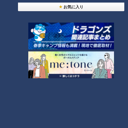
お気に入り
「サンデードラゴンズ」(C)CBCテレビ
実はサンドラでは歴史企画として、新コーナーを立ち上げてい
る。
「back number」
毎週ある背番号を取り上げ、今まで背負った選手を紹介する、