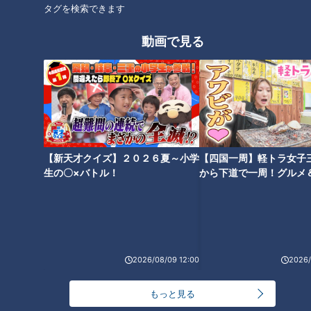
タグを検索できます
紹介して欲しい！ドラゴンズの歴史
動画で見る
【新天才クイズ】２０２６夏～小学
【四国一周】軽トラ女子
生の〇×バトル！
から下道で一周！グルメ
イブ⑳
「サンデードラゴンズ」(C)CBCテレビ
さて今週のサンドラ。番組にとって肝心要となるドラゴンズに
2026/08/09 12:00
2026/
関するニュースがない。ゲームがないどころか、選手のインタ
ピューさえも取れない始末。当然番組作りは苦労が絶えないは
もっと見る
ず。しかしドラゴンズ老舗番組であるサンドラ。1983年に番