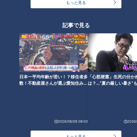
もっと見る
1日で約2万本売れる！？1本30
500円以下で味わえる！？本格
円の絶品みたらし団子！おいし
町中華の日替わりランチとは？
さの秘密は“秘伝のタレ”にあ
60年以上愛される味と安さの秘
記事で見る
り！
密に迫る
2025年度の売り上げは4812億
不人気だったトマトを加工して
円！創業は小さなレンタルビデ
大ヒット！？世界初！プラスチ
日本一平均年齢が若い！？移住者多
「心筋梗塞」生死の分か
オ店！？「ゲオ」の商品を安く
ックチューブ入りケチャップを
数！不動産屋さんが選ぶ愛知住みた
は？…“夏の厳しい暑さ”
売り続ける秘密とは？
販売した東海発祥の企業とは？
い街ランキング1位は？
に！発症前のキケンなサ
法
2026/08/09 08:03
2026/
観光マップには載っていな
い！？伊勢神宮の穴場スポッ
もっと見る