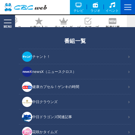
テレビ
ラジオ
イベント
MENU
ニュース
お気に入り
ランキング
ピックアップ
新着記事
CBC MAGAZINE
番組一覧
あなたの100円ショップの愛用グッズ
は？かわいいグッズで彼氏にサプライズ
チャント！
する女性も！
newsX（ニュースクロス）
2022/08/04 19:00
2022年7月18日放送
健康カプセル！ゲンキの時間
中日クラウンズ
中日ドラゴンズ関連記事
花咲かタイムズ