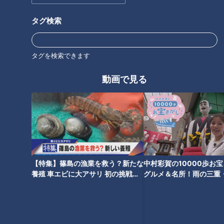
タグ検索
50代女性が買ったのは、「味つけ卵メーカー」。
容器が卵型に作られており、少しの調味料で味付け卵が作れる
タグを検索できます
優れものです。付属の落し蓋で密閉すると、味もムラなく染み
こみます。
動画で見る
アパレル業界で働く女性が購入したのは、壁や家具に貼る「リ
メイクシート」。
（アパレル業界で働く女性）
「タンスに貼ろうと思っているんですけど。元々の色を隠して
【特集】篠島の漁業を救う？新たな
中村彩賀の10000歩お
お部屋の雰囲気に合わせるようにしたい」
養殖 車エビに大アサリ 初の挑戦
グルメ＆名所！雨の三重
【newsX】
でお宝探し【チャント！
希望の大きさにカットし、空気が入らないよう丁寧に貼り付け
れば、高いタンスを買わなくても、手軽にお部屋のイメージを
変えられます。