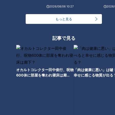
2026/08/06 10:27
2026/
そのほかにも様々な便利グッズがあり、リュックの背中面が冷
たくなる「リュック用保冷ポーチ」や、洗濯物を一度に外すこ
もっと見る
とができるハンガーなども。
記事で見る
100円ショップグッズを別の用途で使う人も 驚
きの使い方とは
オカルトコレクター田中俊行、呪物
「肉は健康に悪い」は嘘
600体に部屋を奪われ寝床は廊
幸せに感じる物質が出る
下？