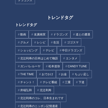
ドラゴンズ
トレンドタグ
CBCテレビ：画像 『チャント！』
トレンドタグ
20代の妊娠中の女性は出産や入院に備え、便利グッズを買い
動画
友廣南実
ドラゴンズ
道との遭遇
に来ました。
グルメ
レシピ
生活
ゴゴスマ
「傾けてもこぼれにくいワンプッシュペットボトルキャップ」
ショッピング
テレビ
中日ドラゴンズ
は、ペットボトルに取り付けて使用。横になりながら飲めるた
北辻利寿の日本はじめて物語
エンタメ
め、妊婦さんに人気があります。
ガンバレルーヤ
松本道弥
CANDY TUNE
THE TIME
おでかけ
お金
ちょい足し
女性がもう一つ手にしていた「ハンドル野菜カッター」は、中
に刃がついているため、野菜を容器にセットしてハンドルを数
チャント！
テレビ番組
三重
下道
回引くだけで細かくカット。
井端弘和
北辻利寿
北辻利寿のコレ、日本生まれです
忙しい主婦や、料理が苦手な人にオススメのキッチンの救世主
北辻利寿のニッポン記憶遺産
です。