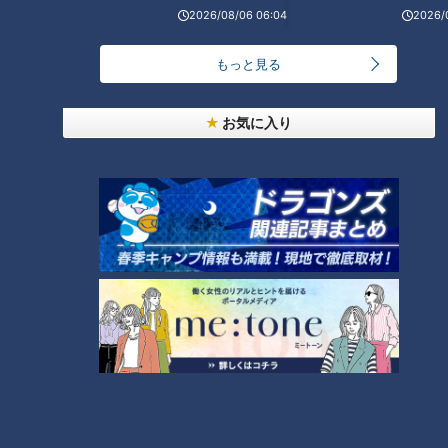
2026/08/06 06:04
2026/
CBCテレビ：画像 『チャント！』
もっと見る
今、大人気のアウトドア売場ではバーベキュー用グリル網を手
にした女性がいました。しかし、ヒヨコ小屋用とのこと。
お気に入り
（女性）
「網をつなげて（ヒヨコ小屋の床に）置いて、その上を（ヒヨ
コに）歩いてもらう。フンは網のスキマから落ちる」
ペットとして飼い始めたヒヨコは、卵から孵化して1か月。
3分に1回のペースでフンをするヒヨコたちが、フンを踏みつ
けた足でリビングに進入するため困っていました。
そこで、バーベキューの網をニワトリの足元に設置。フンが下
に通り抜ける仕組みを作ることで、ヒヨコの足が汚れることを