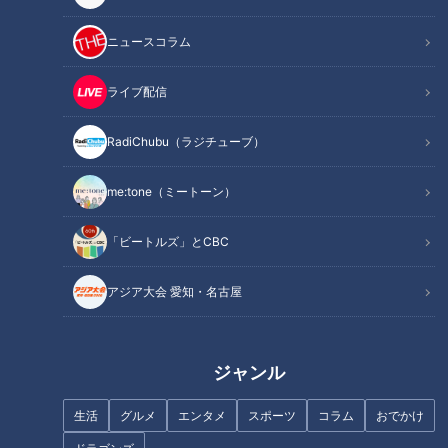
るグッズ
100円ショップグッズを別の用途で使う人も 驚きの使い方
ニュースコラム
とは
パーティーグッズも豊富！サプライズパーティーにもオス
ライブ配信
スメ！
オススメ関連コンテンツ
RadiChubu（ラジチューブ）
me:tone（ミートーン）
超便利！料理苦手な人でも簡単に“野菜のみじん
切り”ができるグッズ
「ビートルズ」とCBC
アジア大会 愛知・名古屋
ジャンル
生活
グルメ
エンタメ
スポーツ
コラム
おでかけ