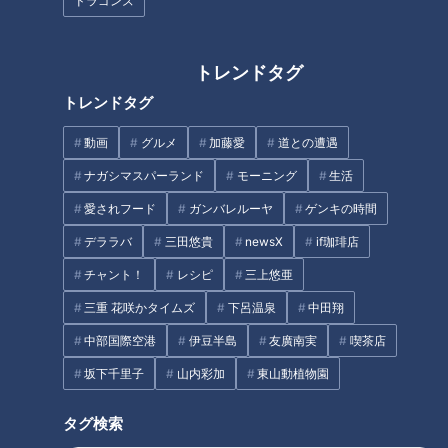
ドラゴンズ
す！！』。
今回は、自宅で出来る“棚橋式筋トレ講座”第2弾！！『イスを
トレンドタグ
使ったエクササイズ』です。
トレンドタグ
動画
グルメ
加藤愛
道との遭遇
イスでバリエーション！『腕立て伏せ』は体力で
使い分けよ！
ナガシマスパーランド
モーニング
生活
愛されフード
ガンバレルーヤ
ゲンキの時間
デララバ
三田悠貴
newsX
if珈琲店
チャント！
レシピ
三上悠亜
三重 花咲かタイムズ
下呂温泉
中田翔
中部国際空港
伊豆半島
友廣南実
喫茶店
坂下千里子
山内彩加
東山動植物園
タグ検索