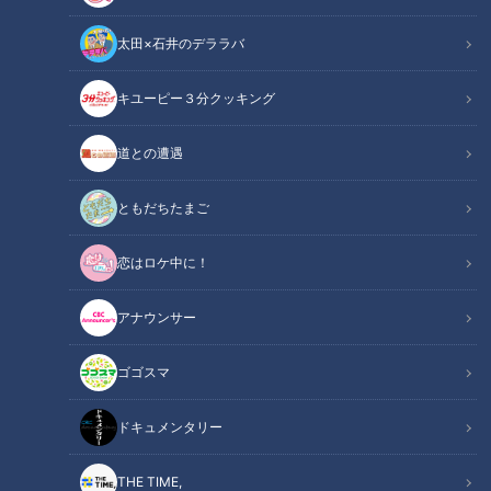
太田×石井のデララバ
キユーピー３分クッキング
チャント！
○○愛してまーす！！
道との遭遇
ともだちたまご
INDEX
人気プロレスラー“棚橋弘至”直伝！『イスを使ったエクササ
恋はロケ中に！
イズ』
イスでバリエーション！『腕立て伏せ』は体力で使い分け
アナウンサー
よ！
イスを使って、片方ずつのスクワット
ゴゴスマ
気になるぽっこりお腹も解消！？
オススメ関連コンテンツ
ドキュメンタリー
THE TIME,