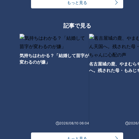
もっと見る
体力のある男性は、イスの座る部分につま先をのせて、手は肩
記事で見る
幅よりやや広く置いて、やはり体を一直線にして腕立て伏せを
します。
イスの使い方によって、体の傾きも変わるため、負荷の掛かり
具合に違いが出てくるというわけです。
気持ちはわかる？「結婚して苗字が
いずれもムリのない回数から始めてみましょう。
変わるのが嫌」
名古屋城の鹿、やまむら
へ。残された母・もみじ
配の声
2026/08/10 06:04
2026/
もっと見る