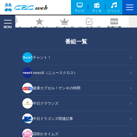
テレビ
ラジオ
イベント
MENU
ニュース
お気に入り
ランキング
ピックアップ
新着記事
CBC MAGAZINE
番組一覧
【棚橋式筋トレ講座】夏に向けて今から
始めよう！おうちで出来るイスを使った
チャント！
エクササイズ
newsX（ニュースクロス）
2020/05/08 07:00
健康カプセル！ゲンキの時間
中日クラウンズ
中日ドラゴンズ関連記事
花咲かタイムズ