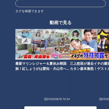
「在宅筋トレで免疫上げて、憎きコロナに打ち勝つぞ！」と、
タグを検索できます
棚橋さんの叫びから筋トレ講座はスタート。
動画で見る
まず、『体力に合わせて負荷を変えられる腕立て伏せ』からで
す。
イスの座る部分…角の辺りに手を置いて行う腕立て伏せは、女
性やお子さんなど、力の弱い人向け。
お尻を上げずに、体を一直線にして行います。
最新マリンレジャー＆夏休み韓国
三上悠亜が過去イチの爆
旅！紅しょうがは愛知・犬山市へ
カタン森本激怒！ゲスト
【花咲かタイムズ】
【ともだちたまご】
2026/08/10 12:24
2026/