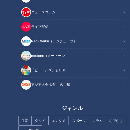
人気プロレスラー“棚橋弘至”直伝！『イスを使っ
ニュースコラム
たエクササイズ』
ライブ配信
RadiChubu（ラジチューブ）
me:tone（ミートーン）
「ビートルズ」とCBC
アジア大会 愛知・名古屋
CBCテレビ（東海エリア）で夕方放送の報道情報番組『チャ
ジャンル
ント！』。
毎週金曜日の人気のコーナーは、岐阜県大垣市出身の人気プロ
生活
グルメ
エンタメ
スポーツ
コラム
おでかけ
レスラー“棚橋弘至”がリポートする『週末 愛してまー