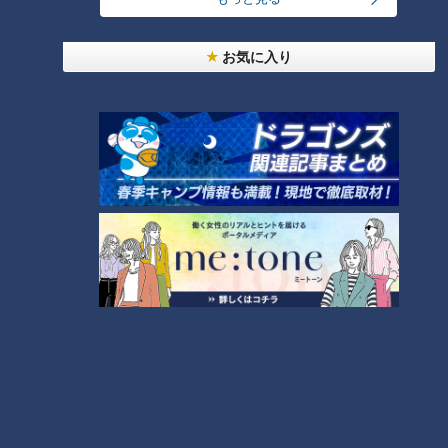
お気に入り
また、棚橋さんは応用編として『リバース・プッシュアップ』
(後ろ向きの腕立て伏せ)も伝授してくれました。
イスを使えば、腕の曲げ伸ばしに体の重みが掛かって、より効
果的にできますね。（12回×2セットが目安）
イスを使って、片方ずつのスクワット