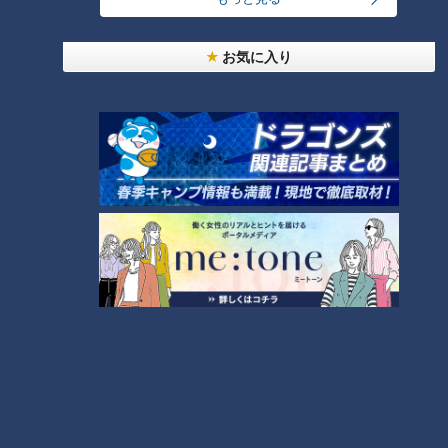
お気に入り
ランキング
RANKING
24時間
週間
月間
友廣アナの自転車旅｜愛知・蒲郡市へ！三河湾ぐる
っと125kmの自転車旅！【チャント！特集】
1
大学のサークルで増える？複数のスポーツを融合さ
せた「ピックルボール」
盛り放題のモーニングが「400円」！？人気すぎて
客殺到 名古屋＆岐阜の「激安モーニング」とは？