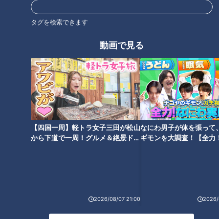
CBC応援サイト
スケジュール・出場選手特集
タグを検索できます
動画で見る
オススメ関連コンテンツ
【四国一周】軽トラ女子三田が松山
なにわ男子が体を張って
アジア大会７連覇の大偉業達成
36歳BMXレジェンドの“原点”
から下道で一周！グルメ＆絶景ドラ
ギモンを大調査！【全力
へ…女子ソフトボール日本代表
｢ドリームラン｣叶えるため車中
イブ⑳
験部～ナゴヤのギモン、
を支えるトヨタ自動車の３選手
泊で全国遠征 髙木聖雄【アジア
～】
に中村アナが迫る！【アジア大
大会 愛知・名古屋】
会 愛知・名古屋】
2026/08/07 21:00
2026/