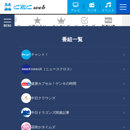
テレビ
ラジオ
イベント
MENU
ニュース
お気に入り
ランキング
ピックアップ
新着記事
CBC MAGAZINE
番組一覧
日本代表枠はわずか｢1｣ 中国留学でアジ
アの頂点狙う20歳の現役大学生 武術太
チャント！
極拳【アジア大会 愛知･名古屋】
newsX（ニュースクロス）
2026/06/09 12:00
2026年6月2日放送
健康カプセル！ゲンキの時間
中日クラウンズ
中日ドラゴンズ関連記事
花咲かタイムズ