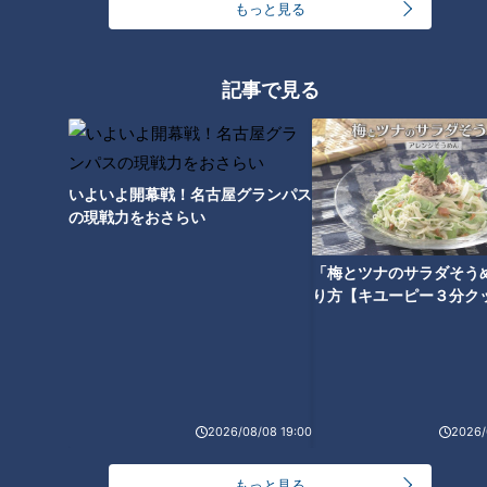
もっと見る
プロより飛ぶスーパー高校生！
10歳でアジア大会代表内定!? 前
飛ばし屋が見据えるのは「賞金
回大会から正式採用されたeス
王・年間王者」ゴルフ・松山茉
ポーツの魅力に迫る!【アジア大
生【アジア大会 愛知・名古屋】
会 愛知・名古屋】
記事で見る
いよいよ開幕戦！名古屋グランパス
の現戦力をおさらい
女子バレー･石川真佑(25)の“意
“SASUKE”がアジア大会の近代
外な素顔” 14年前の卒業文集に
五種に採用！世界で2000万人が
「梅とツナのサラダそう
綴った夢は… 【アジア大会 愛
熱狂するオブスタクルに中村ア
り方【キユーピー３分ク
知･名古屋】
ナが体を張って挑戦！ 【アジア
大会 愛知・名古屋】
2026/08/08 19:00
2026/
もっと見る