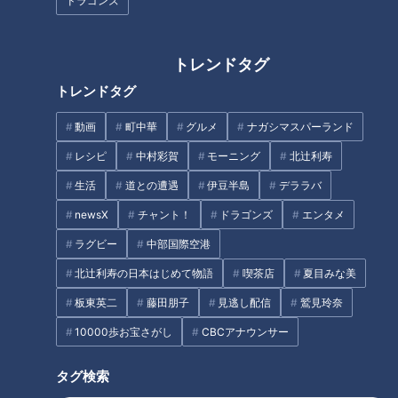
ドラゴンズ
【特集】AIに奪われない？“ブル
「太田×石井のデララバトーク
ーカラー”が人気 人間しかでき
ライブ」の第4弾が開催決定！
ない仕事に注目【newsX】
トレンドタグ
タグ
トレンドタグ
動画
町中華
グルメ
ナガシマスパーランド
動画
スポーツ
アジア大会
チャント！
レシピ
中村彩賀
モーニング
北辻利寿
生活
道との遭遇
伊豆半島
デララバ
番組紹介
newsX
チャント！
ドラゴンズ
エンタメ
アジア大会 愛知・名古屋
ラグビー
中部国際空港
動画
北辻利寿の日本はじめて物語
喫茶店
夏目みな美
待ち焦がれた、32年ぶりの日本開催。舞台は史上初、ここ愛知・
板東英二
藤田朋子
見逃し配信
鷲見玲奈
名古屋。
CBCでは『地元選手･注目競技』を徹底取材！！
10000歩お宝さがし
CBCアナウンサー
タグ検索
ホームページ