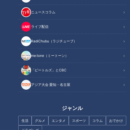
地元の歴史的イベントをどこよ
ニュースコラム
りもアツく生放送！CBCテレビ
平日午前の新番組「推そうぜ！
「心臓のバクバクは旧正月の爆
アジア大会 愛知・名古屋」９
竹の音よりもうるせぇよ」中国
ライブ配信
月１４日スタート！
出身芸人・いぜんが憧れの三上
悠亜に大興奮！意外な経歴にス
RadiChubu（ラジチューブ）
タジオ驚き
me:tone（ミートーン）
「ビートルズ」とCBC
17歳天才高校生スイマー 速さの
ビートルズ日本公演から60年…
秘密は“姿勢の美しさ” 大会直前
名古屋の放送局CBCが主催する
アジア大会 愛知・名古屋
に“1番のファン”亡くし特別な思
までの舞台裏(1)
いで挑んだ400ｍ【アジア大会
愛知･名古屋2026】
ジャンル
生活
グルメ
エンタメ
スポーツ
コラム
おでかけ