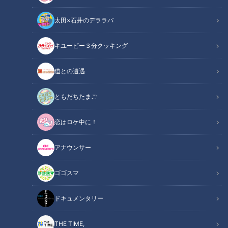
太田×石井のデララバ
キユーピー３分クッキング
アジア大会 愛知・名古屋
動画
道との遭遇
9月に開幕する「アジア大会 愛知・名古屋」。日本ではマイナ
ともだちたまご
ー競技の武術太極拳。この競技に人生をかけ、単身･中国に渡
恋はロケ中に！
った岐阜のアスリートに密着しました！
アナウンサー
この記事の画像を見る
ゴゴスマ
この記事を見たあなたへのおすすめ
ドキュメンタリー
THE TIME,