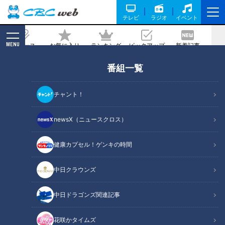
テレビ
ラジオ
イベント
MENU
ニュース
お気に入り
ランキング
ピックアップ
新着記事
CBC MAGAZINE
番組一覧
アジア大会７連覇の大偉業達成へ…女子
ソフトボール日本代表を支えるトヨタ自
チャント！
動車の３選手に中村アナが迫る！【アジ
ア大会 愛知・名古屋】
newsX（ニュースクロス）
2026/06/09 11:30
2026年5月19日放送
健康カプセル！ゲンキの時間
中日クラウンズ
中日ドラゴンズ関連記事
花咲かタイムズ