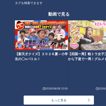
タグを検索できます
すると…ドラゴンズの守護神、松山晋也投手ばりのまさかの剛
速球！
動画で見る
更に距離を伸ばして投げてみると…
（切石選手）
「すごい、もうクリアですね、ノック（守備）いけます」
【新天才クイズ】２０２６夏～小学
【四国一周】軽トラ女子
田中幹也もビックリ!? 奇跡のジャンピングスロー
生の〇×バトル！
から下道で一周！グルメ
ということで、早速石川選手に基本的な形を教わりノックを受
イブ⑳
けてみます。最初はぎこちない形でしたが…
（石川選手）
「取りに行ったら、ガッと止まるんじゃなくて、右・左ってつ
2026/08/09 12:00
2026/
いてそのまま投げる」
もっと見る
石川選手にアドバイスを受けると…ドラゴンズの忍者 田中幹也