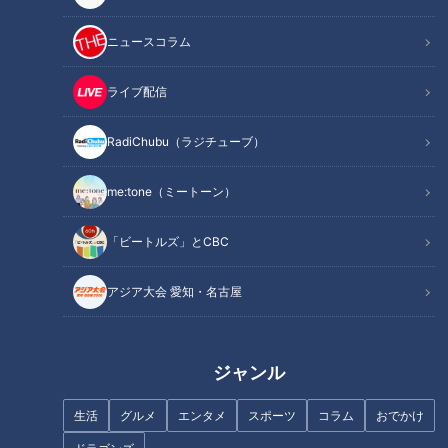
中でも注目は、日本代表の中心選手で地元・トヨタ自動車所属
の3選手。
ニュースコラム
（トヨタ自動車 石川恭子選手）
ライブ配信
「ストライクボールを見極められたり、打つべきボールをしっ
かり見極められるのが、私の特徴」
RadiChubu（ラジチューブ）
打っては巧みなバッティングでチャンスメイク。守ってはショ
me:tone（ミートーン）
ートのポジションで堅実な守備を誇る日本代表のキャプテン、
「ビートルズ」とCBC
石川恭子選手。
アジア大会 愛知・名古屋
（トヨタ自動車 切石結女選手）
「配球（リード）という所は楽しんでやっている」
ジャンル
相手バッターの特徴はすべてインプット。巧みなリードで投手
陣を引っ張る日本代表の扇の要、切石結女選手。
生活
グルメ
エンタメ
スポーツ
コラム
おでかけ