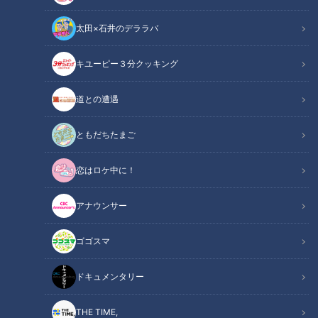
太田×石井のデララバ
キユーピー３分クッキング
アジア大会 愛知・名古屋
道との遭遇
動画
ともだちたまご
今年9月に開幕する「アジア大会愛知・名古屋」。アジア最
恋はロケ中に！
強！今回は、大会7連覇に挑む女子ソフトボールの3選手に、
その魅力を聞きました。
アナウンサー
野球よりフィールドが狭い分、一瞬の判断が勝敗を分ける超高
ゴゴスマ
速バトル！豪快なホームランも魅力です。2002年からは、大
会6連覇中とアジア最強を誇る女子ソフトボール。今大会もも
ドキュメンタリー
ちろん金メダル最有力。大会7連覇を目指します。
THE TIME,