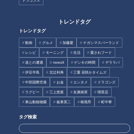
（トヨタ自動車 下山絵理選手）
ドラゴンズ
「得点圏での勝負強いバッティングを意識してやっている」
トレンドタグ
ここ一番での勝負強さが魅力の長距離バッター。日本代表のポ
トレンドタグ
イントゲッター下山絵里選手。
動画
グルメ
加藤愛
ナガシマスパーランド
今回はこの3選手に、ソフトボール未経験の中村彩賀アナウン
レシピ
モーニング
生活
愛されフード
サーがプレーを体験させてもらいつつ、その楽しさ・魅力に迫
道との遭遇
newsX
ゲンキの時間
デララバ
ります。
伊豆半島
北辻利寿
三重 花咲かタイムズ
ドラゴンズ･松山晋也ばりの剛速球!?
中部国際空港
お金
エンタメ
ドラゴンズ
体験するのはキャッチボール、守備、バッティングの3種目。
ラグビー
三上悠亜
友廣南実
喫茶店
まずはキャッチボール。切石選手にボールの握りを教わり、投
東山動植物園
板東英二
根尾昂
町中華
げてみると…切石選手がすかさずアドバイス。
タグ検索
（切石選手）
「右腕を大きく後ろに回した方が強いボールがいきます」