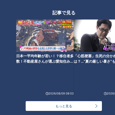
選手もビックリ！奇跡のジャンピングスローを披露!?
記事で見る
（石川選手）
「先にいっていました、私が基礎を教えるより先へ」
ポジションを変えて距離も長くなりますが…ショートバウンド
でファーストへ。
日本一平均年齢が若い！？移住者多
「心筋梗塞」生死の分か
（中村彩賀アナウンサー）「今のはアウトですか？」
数！不動産屋さんが選ぶ愛知住みた
は？…“夏の厳しい暑さ”
（石川選手）「アウトです。めちゃくちゃいい」
い街ランキング1位は？
に！発症前のキケンなサ
法
（中村）「めちゃくちゃ楽しいです」
まるで4番 細川成也選手!? 豪快な一打
最後は、バッティング。
2026/08/09 08:03
2026/
下山選手にバットの握り、スイングの形を教わり、早速実践
もっと見る
へ。すると…ドラゴンズの4番 細川成也選手を彷彿とさせる、