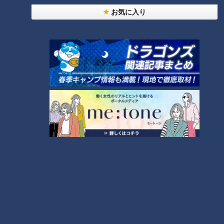
豪快な一打！
お気に入り
（下山選手）「えええ、教えることないですもう笑」
そこでレベルを上げ、投げてもらったボールを打ってみること
に。
（中村）「無理だ、やっぱり難しい」
それでも、下山選手のアドバイスのおかげで…見事打ち返しま
すが、石川選手から厳しい一言が！
（石川選手）「3球連続でいかないと！」
すると、2球3球目もしっかりミート！
ソフトボールの魅力に触れたところで…続いては日本代表アジ