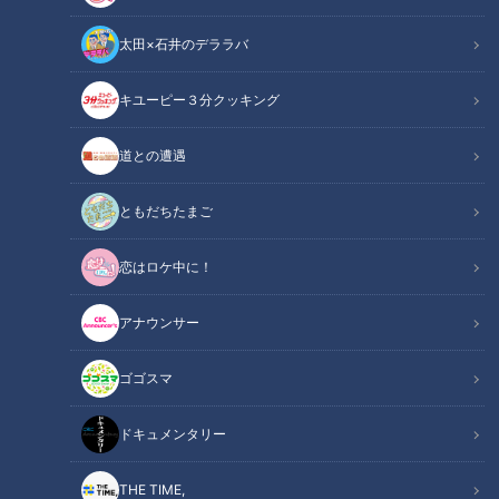
太田×石井のデララバ
キユーピー３分クッキング
CBCテレビ『チャント！』いただきます！ほぼ地元だけ 愛されフード
道との遭遇
チャント！
いただきます！ほぼ地元だけ愛されフード
ともだちたまご
恋はロケ中に！
その町以外ではあまり知られていないけど…地元の人はみんな
知っている！ その町で生まれ、根づく愛されフードを加藤愛
アナウンサー
が全力で調査します。今回は、『岐阜・笠松町』の『みそ鍋』
です。
ゴゴスマ
【動画はコチラ】ほぼ岐阜・笠松町だけ愛され
ドキュメンタリー
関連リンク
フード『みそ鍋』をいただきます！【愛されフ
ード】
THE TIME,