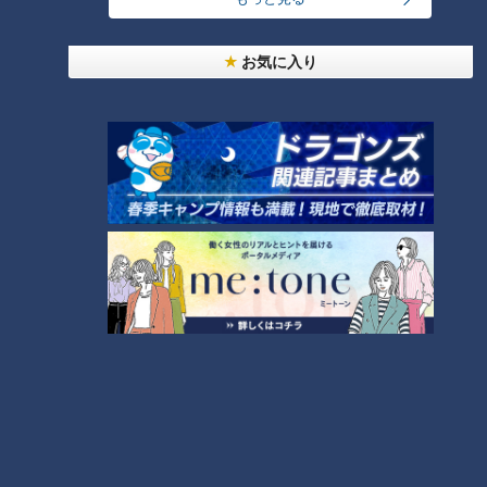
お気に入り
CBCテレビ『チャント！』いただきます！ほぼ地元だけ 愛されフード
そして、シメは、残りの味噌のつゆに卵を入れて作った煮卵で
食べるご飯です。女将さんが土鍋の中に卵を割って落とし、フ
タをして、タイミングを見計らいフタを開けてくれました。そ
の煮卵をご飯にのせて開けると、黄身がトロリと流れる絶妙な
半熟具合。追い味噌をして、頬張った愛ちゃんは「おいしい！