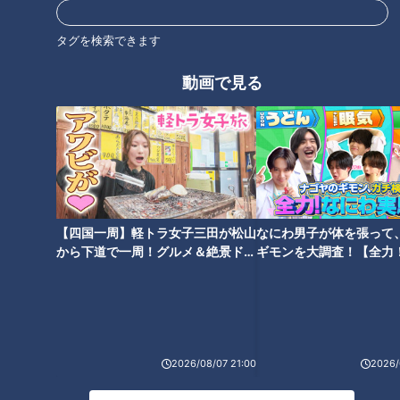
タグを検索できます
動画で見る
【四国一周】軽トラ女子三田が松山
なにわ男子が体を張って
CBCテレビ『チャント！』いただきます！ほぼ地元だけ 愛されフード
から下道で一周！グルメ＆絶景ドラ
ギモンを大調査！【全力
イブ⑳
験部～ナゴヤのギモン、
『みそ鍋』は、2名以上で前日までの完全予約制。席に大皿に
～】
盛られた具材が運ばれて、仲居さんが鍋を作ってくれます。こ
の日は、女将さんが対応。土鍋の中の赤味噌のつゆは濃いめで
すが、出来上がった時には水分が増えちょうど良い味になるそ
2026/08/07 21:00
2026/
うです。