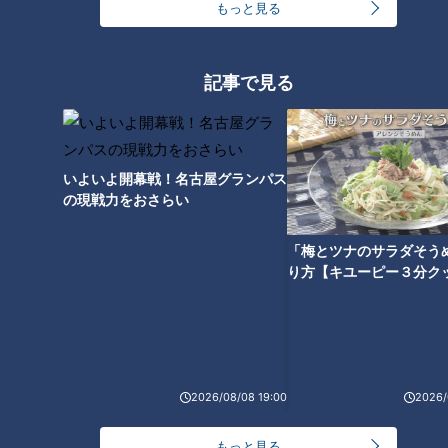
もっと見る
記事で見る
いよいよ開幕戦！名古屋グランパス
の現戦力をおさらい
「梅とツナのサラダそう
CBCテレビ『チャント！』いただきます！ほぼ地元だけ 愛されフード
り方【キユーピー３分ク
ゴボウに大粒の広島産の牡蠣…と火の通りにくいものから投入
し、豆腐や野菜類、そして、岐阜県ブランド豚のボーノポーク
も入れ、フタをして待つこと3分。完成した『みそ鍋』に「グ
ツグツ、いい香りです」と愛ちゃんのテンションは上がりま
2026/08/08 19:00
2026/
す。大きな牡蠣を食べると、「ものすごくプリプリで、クリー
ミーさと味噌のバランスが抜群にいいですね」と満足気。
もっと見る