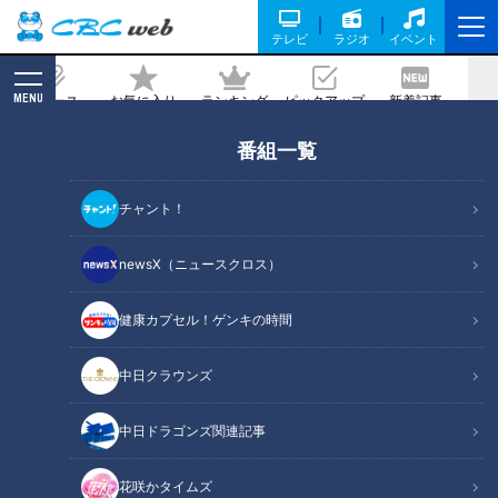
テレビ
ラジオ
イベント
MENU
ニュース
お気に入り
ランキング
ピックアップ
新着記事
CBC MAGAZINE
番組一覧
加藤愛が行く！岐阜・笠松町の愛されフ
ード『みそ鍋』を調査！ 受け継がれたみ
チャント！
そ味が食欲をそそる！シメまでおいしい
大満足なべ
newsX（ニュースクロス）
2025/02/12 17:04
2025年2月7日放送
健康カプセル！ゲンキの時間
中日クラウンズ
中日ドラゴンズ関連記事
花咲かタイムズ