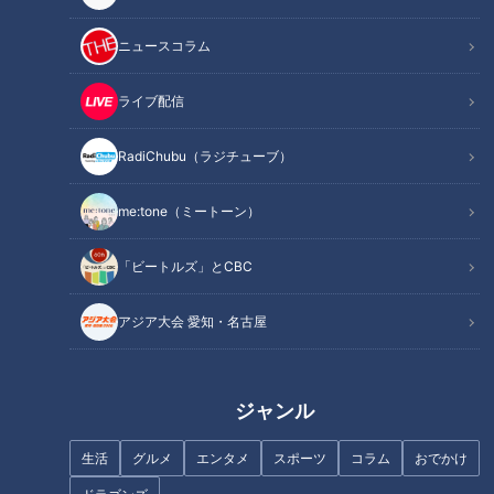
ニュースコラム
INDEX
特別感も味わえる空間でいただく『みそ鍋』
ライブ配信
大きな牡蠣に絶妙な半熟具合の絶品シメご飯
秘伝の味噌の味を守り、進化もさせる５代目
RadiChubu（ラジチューブ）
オススメ関連コンテンツ
me:tone（ミートーン）
「ビートルズ」とCBC
特別感も味わえる空間でいただく『みそ鍋』
アジア大会 愛知・名古屋
ジャンル
生活
グルメ
エンタメ
スポーツ
コラム
おでかけ