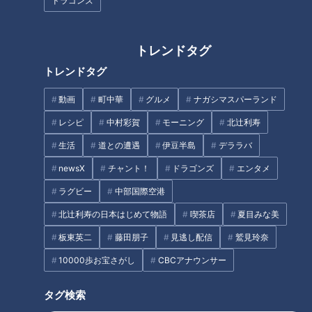
ドラゴンズ
トレンドタグ
CBCテレビ『チャント！』いただきます！ほぼ地元だけ 愛されフード
トレンドタグ
聞き込みによると、『みそ鍋』は赤みそのつゆに、冬場は牡蠣
動画
町中華
グルメ
ナガシマスパーランド
が入る鍋もの。仲居さんが作ってくれるそうで、『安田屋』で
レシピ
中村彩賀
モーニング
北辻利寿
食べられるとのこと。
生活
道との遭遇
伊豆半島
デララバ
newsX
チャント！
ドラゴンズ
エンタメ
江戸時代に川湊として栄え、陣屋も置かれた笠松。明治になる
と陣屋は岐阜県庁舎として使われました。その陣屋・県庁跡地
ラグビー
中部国際空港
の目の前に建つ、創業140年以上の老舗料亭『安田屋』。老舗
北辻利寿の日本はじめて物語
喫茶店
夏目みな美
の趣がある建物で、中は全て個室。特別感が味わえる空間で
板東英二
藤田朋子
見逃し配信
鷲見玲奈
『みそ鍋』をいただきました。
10000歩お宝さがし
CBCアナウンサー
タグ検索
大きな牡蠣に絶妙な半熟具合の絶品シメご飯