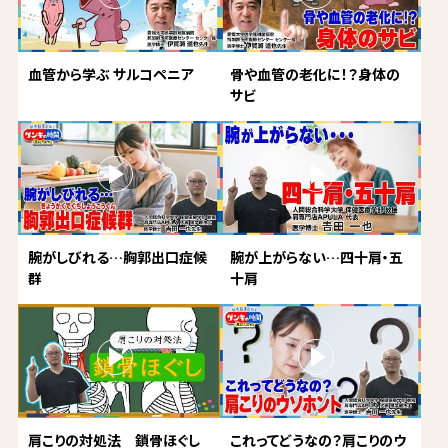
血管から学ぶ サルコペニア
骨や血管の老化に！？身体の
サビ
腕がしびれる…胸郭出口症候
腕が上がらない…四十肩・五
群
十肩
肩こりの対処法 鎖骨ほぐし
これってどうなの？肩こりのウ