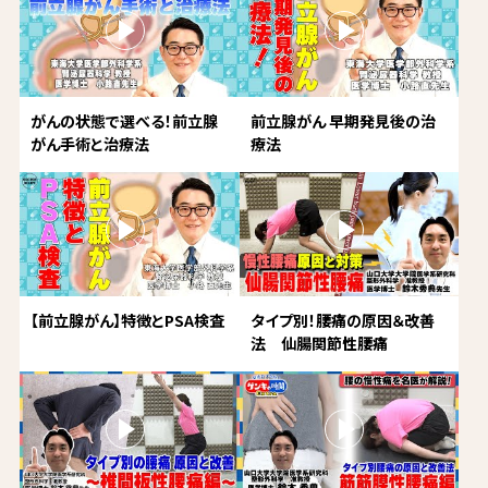
がんの状態で選べる！前立腺
前立腺がん 早期発見後の治
がん手術と治療法
療法
【前立腺がん】特徴とPSA検査
タイプ別！腰痛の原因＆改善
法 仙腸関節性腰痛