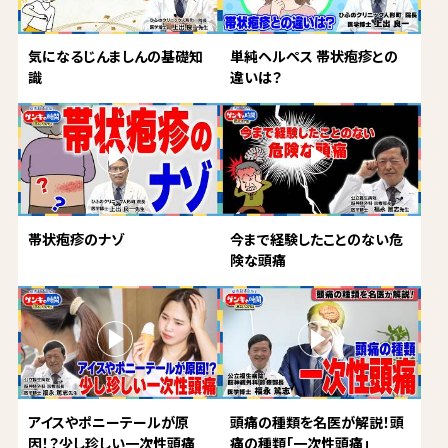
気になるじんましんの基礎知
単純ヘルペス 帯状疱疹との
識
違いは？
帯状疱疹のナゾ
今まで経験したことのない危
険な頭痛
アイスやポニーテールが原
頭痛の種類を名医が解説！頭
因！？少し珍しい一次性頭痛
痛の種類「一次性頭痛」