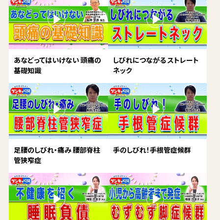
あなどってはいけない 頭痛の
しびれにつながる ストレート
基礎知識
ネック
足腰のしびれ・痛み 腰部脊柱
手のしびれ！手根管症候群
管狭窄症