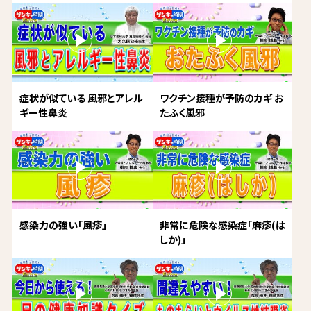
症状が似ている 風邪とアレル
ワクチン接種が予防のカギ お
ギー性鼻炎
たふく風邪
感染力の強い「風疹」
非常に危険な感染症「麻疹(は
しか)」