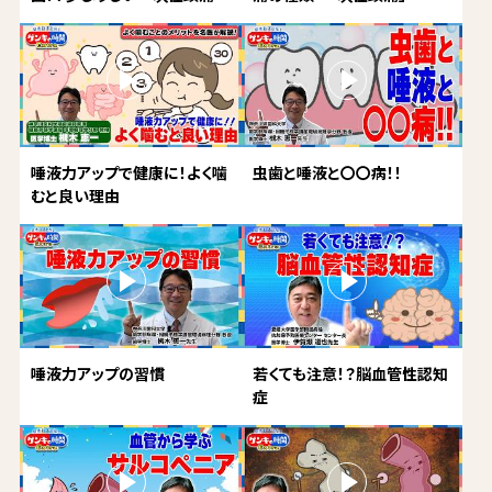
唾液力アップで健康に！よく噛
虫歯と唾液と〇〇病！！
むと良い理由
唾液力アップの習慣
若くても注意！？脳血管性認知
症