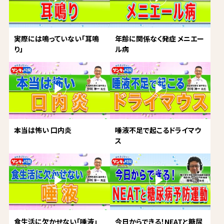
実際には鳴っていない「耳鳴
年齢に関係なく発症 メニエー
り」
ル病
本当は怖い 口内炎
唾液不足で起こるドライマウ
ス
食生活に欠かせない「唾液」
今日からできる！NEATと糖尿