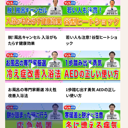
脱！風呂キャンセル 入浴がも
若い人も注意！谷型ヒートショ
たらす健康効果
ック
お風呂の専門家厳選 冷え性
1歩踏む出す勇気 AEDの正し
改善入浴法
い使い方