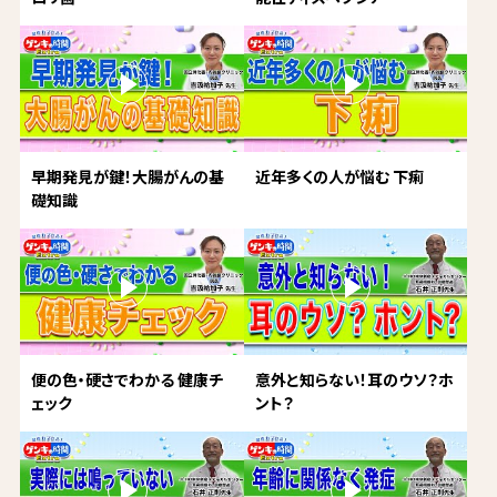
早期発見が鍵！大腸がんの基
近年多くの人が悩む 下痢
礎知識
便の色・硬さでわかる 健康チ
意外と知らない！耳のウソ？ホ
ェック
ント？