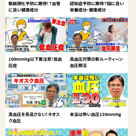
動脈硬化予防に期待！？血管
認知症予防に期待？脳に良い
に良い健康成分
栄養成分・健康成分
100mmHg以下要注意！低血
高血圧対策の新ルーティーン
圧症
血圧朝活
高血圧を見逃さない！キオス
本当は怖い血圧130mmHg
ク血圧