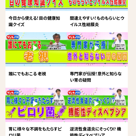
今日から使える！目の健康知
間違えやすい！ものもらいとウ
識クイズ
イルス性結膜炎
誰にでもおこる 老視
専門家が伝授！意外と知らな
い胃の疑問
胃に様々な不調をもたらすピ
逆流性食道炎にそっくり!? 機
ロリ菌
能性ディスペプシア