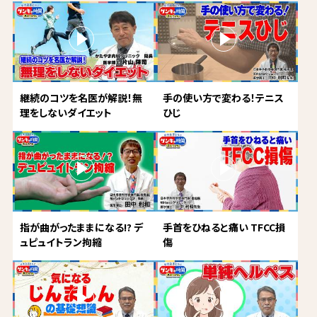
継続のコツを名医が解説！無
手の使い方で変わる！テニス
理をしないダイエット
ひじ
指が曲がったままになる!? デ
手首をひねると痛い TFCC損
ュピュイトラン拘縮
傷