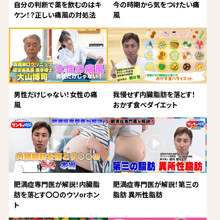
自分の判断で薬を飲むのはキ
今の時期から気をつけたい痛
ケン！？正しい痛風の対処法
風
男性だけじゃない！女性の痛
我慢せず内臓脂肪を落とす！
風
おかず食べダイエット
肥満症専門医が解説！内臓脂
肥満症専門医が解説！第三の
肪を落とす〇〇のウソorホン
脂肪 異所性脂肪
ト