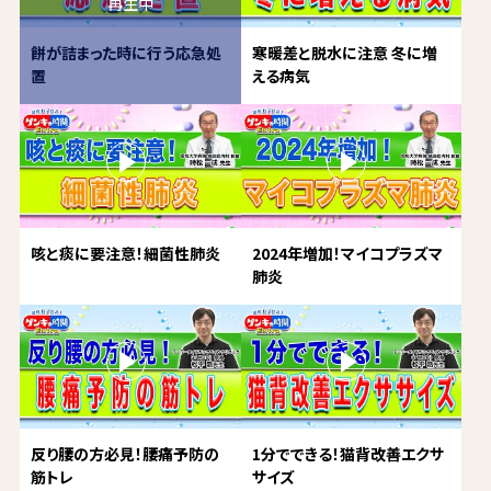
餅が詰まった時に行う応急処
寒暖差と脱水に注意 冬に増
置
える病気
咳と痰に要注意！細菌性肺炎
2024年増加！マイコプラズマ
肺炎
反り腰の方必見！腰痛予防の
1分でできる！猫背改善エクサ
筋トレ
サイズ