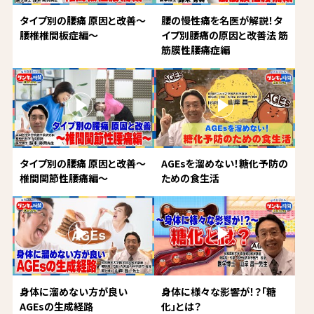
タイプ別の腰痛 原因と改善～
腰の慢性痛を名医が解説！タ
腰椎椎間板症編～
イプ別腰痛の原因と改善法 筋
筋膜性腰痛症編
タイプ別の腰痛 原因と改善～
AGEsを溜めない！糖化予防の
椎間関節性腰痛編～
ための食生活
身体に溜めない方が良い
身体に様々な影響が！？「糖
AGEsの生成経路
化」とは？