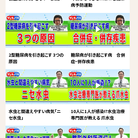
病予防運動
2型糖尿病を引き起こす 3つの
糖尿病が引き起こす病 合併
原因
症・併存疾患
水虫と間違えやすい病気「ニ
10人に1人が感染!?水虫治療
セ水虫」
専門医が教える 爪水虫