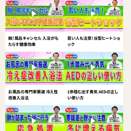
脱！風呂キャンセル 入浴がも
若い人も注意！谷型ヒートショ
たらす健康効果
ック
お風呂の専門家厳選 冷え性
1歩踏む出す勇気 AEDの正し
改善入浴法
い使い方