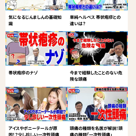
気になるじんましんの基礎知
単純ヘルペス 帯状疱疹との
識
違いは？
帯状疱疹のナゾ
今まで経験したことのない危
険な頭痛
アイスやポニーテールが原
頭痛の種類を名医が解説！頭
因！？少し珍しい一次性頭痛
痛の種類「一次性頭痛」