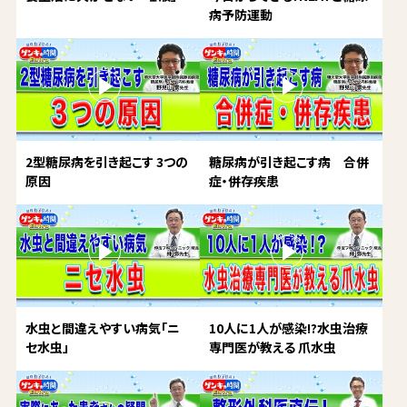
病予防運動
2型糖尿病を引き起こす 3つの
糖尿病が引き起こす病 合併
原因
症・併存疾患
水虫と間違えやすい病気「ニ
10人に1人が感染!?水虫治療
セ水虫」
専門医が教える 爪水虫