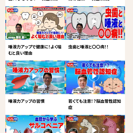
唾液力アップで健康に！よく噛
虫歯と唾液と〇〇病！！
むと良い理由
唾液力アップの習慣
若くても注意！？脳血管性認知
症