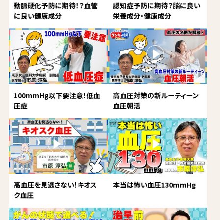
動脈硬化予防に期待！？血管
認知症予防に期待？脳に良い
に良い健康成分
栄養成分・健康成分
100mmHg以下要注意！低血
高血圧対策の新ルーティーン
圧症
血圧朝活
高血圧を見逃さない！キオス
本当は怖い血圧130mmHg
ク血圧