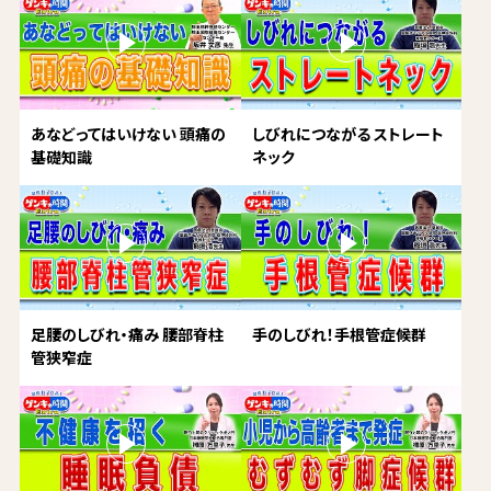
あなどってはいけない 頭痛の
しびれにつながる ストレート
基礎知識
ネック
足腰のしびれ・痛み 腰部脊柱
手のしびれ！手根管症候群
管狭窄症