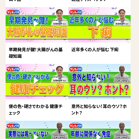
早期発見が鍵！大腸がんの基
近年多くの人が悩む 下痢
礎知識
便の色・硬さでわかる 健康チ
意外と知らない！耳のウソ？ホ
ェック
ント？