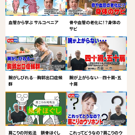
血管から学ぶ サルコペニア
骨や血管の老化に！？身体の
サビ
腕がしびれる…胸郭出口症候
腕が上がらない…四十肩・五
群
十肩
肩こりの対処法 鎖骨ほぐし
これってどうなの？肩こりのウ