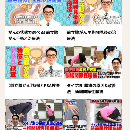
がんの状態で選べる！前立腺
前立腺がん 早期発見後の治
がん手術と治療法
療法
【前立腺がん】特徴とPSA検査
タイプ別！腰痛の原因＆改善
法 仙腸関節性腰痛