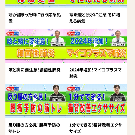
餅が詰まった時に行う応急処
寒暖差と脱水に注意 冬に増
置
える病気
咳と痰に要注意！細菌性肺炎
2024年増加！マイコプラズマ
肺炎
反り腰の方必見！腰痛予防の
1分でできる！猫背改善エクサ
筋トレ
サイズ