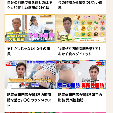
自分の判断で薬を飲むのはキ
今の時期から気をつけたい痛
ケン！？正しい痛風の対処法
風
男性だけじゃない！女性の痛
我慢せず内臓脂肪を落とす！
風
おかず食べダイエット
肥満症専門医が解説！内臓脂
肥満症専門医が解説！第三の
肪を落とす〇〇のウソorホン
脂肪 異所性脂肪
ト