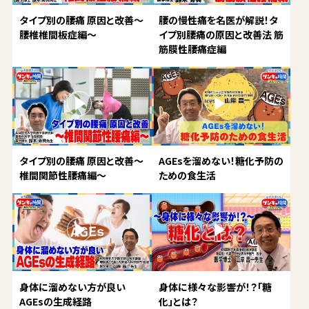
タイプ別の腰痛 原因と改善～
腰の慢性痛を名医が解説！タ
腰椎椎間板症編～
イプ別腰痛の原因と改善法 筋
筋膜性腰痛症編
タイプ別の腰痛 原因と改善～
AGEsを溜めない！糖化予防の
椎間関節性腰痛編～
ための食生活
身体に溜めない方が良い
身体に様々な影響が！？「糖
AGEsの生成経路
化」とは？