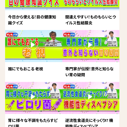
今日から使える！目の健康知
間違えやすい！ものもらいとウ
識クイズ
イルス性結膜炎
誰にでもおこる 老視
専門家が伝授！意外と知らな
い胃の疑問
胃に様々な不調をもたらすピ
逆流性食道炎にそっくり!? 機
ロリ菌
能性ディスペプシア