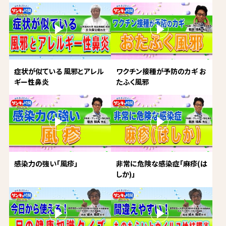
症状が似ている 風邪とアレル
ワクチン接種が予防のカギ お
ギー性鼻炎
たふく風邪
感染力の強い「風疹」
非常に危険な感染症「麻疹(は
しか)」