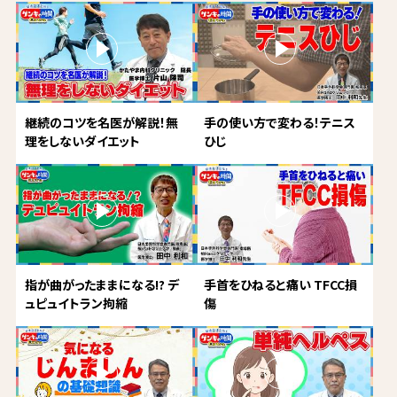
継続のコツを名医が解説！無
手の使い方で変わる！テニス
理をしないダイエット
ひじ
指が曲がったままになる!? デ
手首をひねると痛い TFCC損
ュピュイトラン拘縮
傷