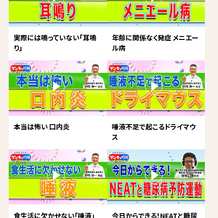
実際には鳴っていない「耳鳴
年齢に関係なく発症 メニエー
り」
ル病
本当は怖い 口内炎
唾液不足で起こるドライマウ
ス
食生活に欠かせない「唾液」
今日からできる！NEATと糖尿