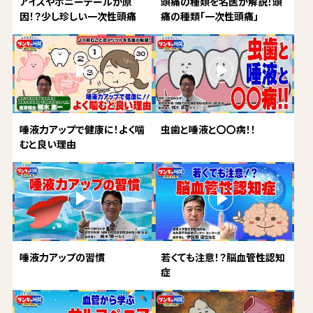
アイスやポニーテールが原
頭痛の種類を名医が解説！頭
因！？少し珍しい一次性頭痛
痛の種類「一次性頭痛」
唾液力アップで健康に！よく噛
虫歯と唾液と〇〇病！！
むと良い理由
唾液力アップの習慣
若くても注意！？脳血管性認知
症