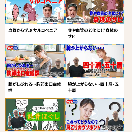
血管から学ぶ サルコペニア
骨や血管の老化に！？身体の
サビ
腕がしびれる…胸郭出口症候
腕が上がらない…四十肩・五
群
十肩