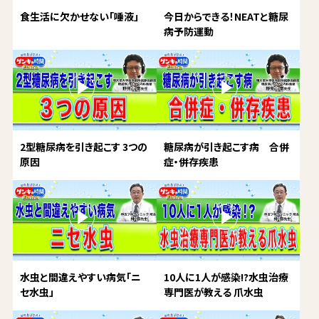
食生活に欠かせない「唾液」
今日からできる！NEATと糖尿
病予防運動
2型糖尿病を引き起こす 3つの
糖尿病が引き起こす病 合併
原因
症・併存疾患
水虫と間違えやすい病気「ニ
10人に1人が感染!?水虫治療
セ水虫」
専門医が教える 爪水虫