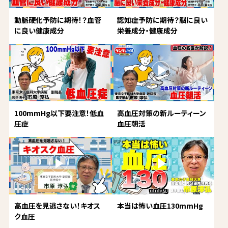
動脈硬化予防に期待！？血管
認知症予防に期待？脳に良い
に良い健康成分
栄養成分・健康成分
100mmHg以下要注意！低血
高血圧対策の新ルーティーン
圧症
血圧朝活
高血圧を見逃さない！キオス
本当は怖い血圧130mmHg
ク血圧