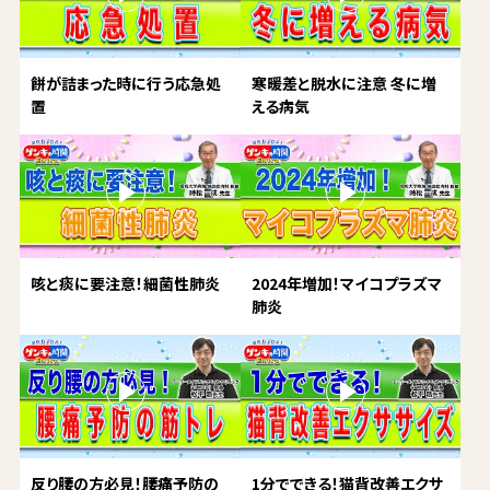
餅が詰まった時に行う応急処
寒暖差と脱水に注意 冬に増
置
える病気
咳と痰に要注意！細菌性肺炎
2024年増加！マイコプラズマ
肺炎
反り腰の方必見！腰痛予防の
1分でできる！猫背改善エクサ