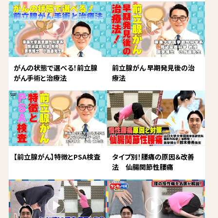
がんの状態で選べる！前立腺
前立腺がん 早期発見後の治
がん手術と治療法
療法
【前立腺がん】特徴とPSA検査
タイプ別！腰痛の原因＆改善
法 仙腸関節性腰痛