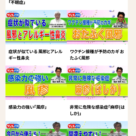
「不眠症」
症状が似ている 風邪とアレル
ワクチン接種が予防のカギ お
ギー性鼻炎
たふく風邪
感染力の強い「風疹」
非常に危険な感染症「麻疹(は
しか)」