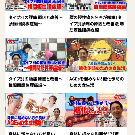
タイプ別の腰痛 原因と改善～
腰の慢性痛を名医が解説！タ
腰椎椎間板症編～
イプ別腰痛の原因と改善法 筋
筋膜性腰痛症編
タイプ別の腰痛 原因と改善～
AGEsを溜めない！糖化予防の
椎間関節性腰痛編～
ための食生活
身体に溜めない方が良い
身体に様々な影響が！？「糖