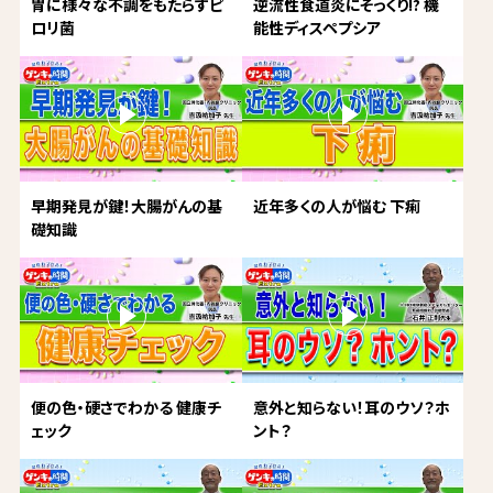
胃に様々な不調をもたらすピ
逆流性食道炎にそっくり!? 機
ロリ菌
能性ディスペプシア
早期発見が鍵！大腸がんの基
近年多くの人が悩む 下痢
礎知識
便の色・硬さでわかる 健康チ
意外と知らない！耳のウソ？ホ
ェック
ント？