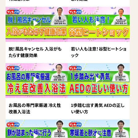
脱！風呂キャンセル 入浴がも
若い人も注意！谷型ヒートショ
たらす健康効果
ック
お風呂の専門家厳選 冷え性
1歩踏む出す勇気 AEDの正し
改善入浴法
い使い方