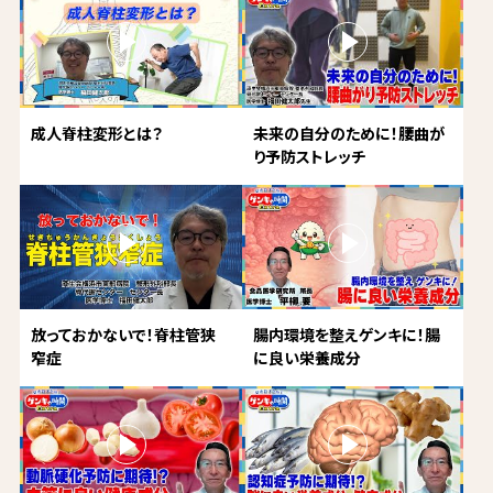
成人脊柱変形とは？
未来の自分のために！腰曲が
り予防ストレッチ
放っておかないで！脊柱管狭
腸内環境を整えゲンキに！腸
窄症
に良い栄養成分