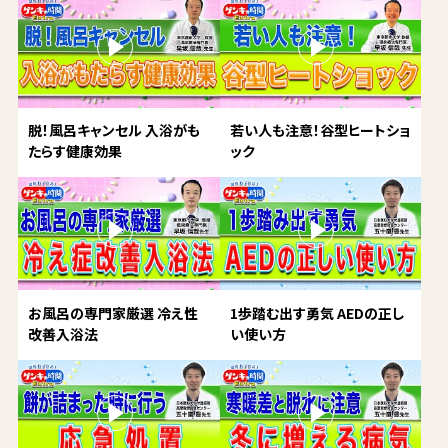
脱！風呂キャンセル 入浴がも
若い人も注意！谷型ヒートショ
たらす健康効果
ック
お風呂の専門家厳選 冷え性
1歩踏む出す勇気 AEDの正し
改善入浴法
い使い方