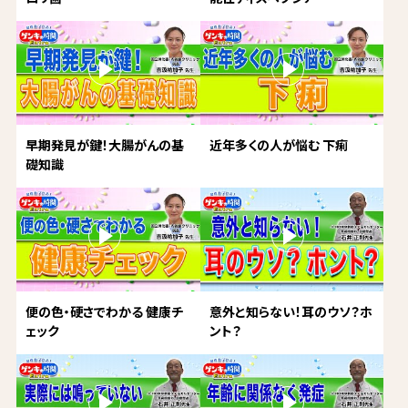
早期発見が鍵！大腸がんの基
近年多くの人が悩む 下痢
礎知識
便の色・硬さでわかる 健康チ
意外と知らない！耳のウソ？ホ
ェック
ント？