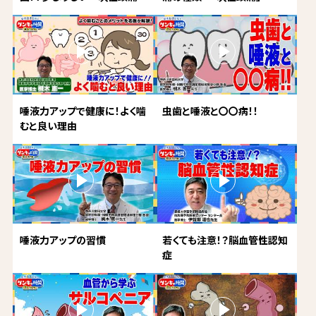
唾液力アップで健康に！よく噛
虫歯と唾液と〇〇病！！
むと良い理由
唾液力アップの習慣
若くても注意！？脳血管性認知
症