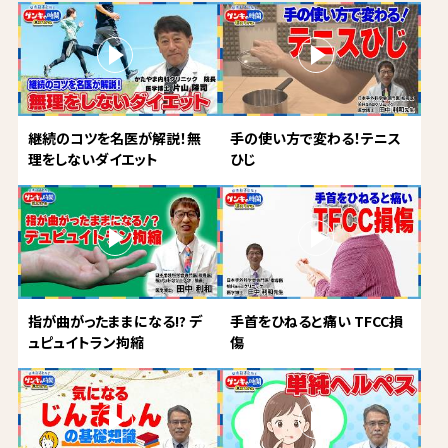
継続のコツを名医が解説！無
手の使い方で変わる！テニス
理をしないダイエット
ひじ
指が曲がったままになる!? デ
手首をひねると痛い TFCC損
ュピュイトラン拘縮
傷