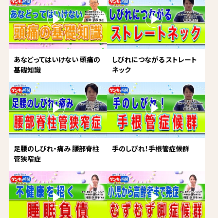
あなどってはいけない 頭痛の
しびれにつながる ストレート
基礎知識
ネック
足腰のしびれ・痛み 腰部脊柱
手のしびれ！手根管症候群
管狭窄症