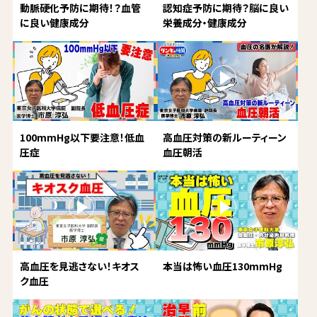
動脈硬化予防に期待！？血管
認知症予防に期待？脳に良い
に良い健康成分
栄養成分・健康成分
100mmHg以下要注意！低血
高血圧対策の新ルーティーン
圧症
血圧朝活
高血圧を見逃さない！キオス
本当は怖い血圧130mmHg
ク血圧