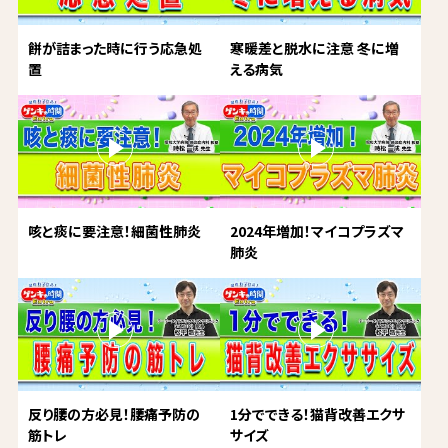
餅が詰まった時に行う応急処
寒暖差と脱水に注意 冬に増
置
える病気
咳と痰に要注意！細菌性肺炎
2024年増加！マイコプラズマ
肺炎
反り腰の方必見！腰痛予防の
1分でできる！猫背改善エクサ
筋トレ
サイズ