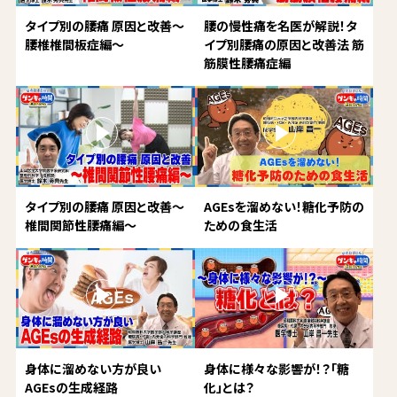
タイプ別の腰痛 原因と改善～
腰の慢性痛を名医が解説！タ
腰椎椎間板症編～
イプ別腰痛の原因と改善法 筋
筋膜性腰痛症編
タイプ別の腰痛 原因と改善～
AGEsを溜めない！糖化予防の
椎間関節性腰痛編～
ための食生活
身体に溜めない方が良い
身体に様々な影響が！？「糖
AGEsの生成経路
化」とは？