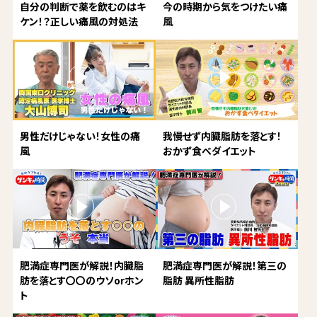
自分の判断で薬を飲むのはキ
今の時期から気をつけたい痛
ケン！？正しい痛風の対処法
風
男性だけじゃない！女性の痛
我慢せず内臓脂肪を落とす！
風
おかず食べダイエット
肥満症専門医が解説！内臓脂
肥満症専門医が解説！第三の
肪を落とす〇〇のウソorホン
脂肪 異所性脂肪
ト