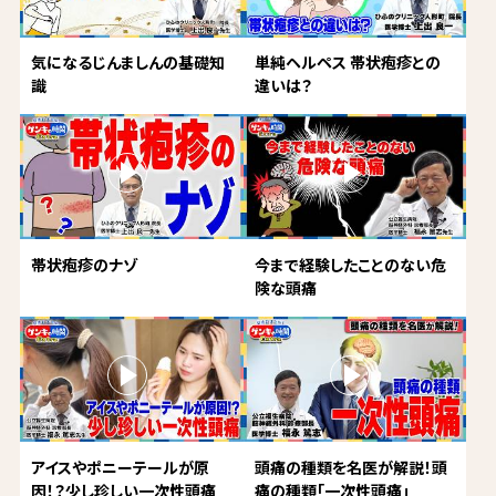
気になるじんましんの基礎知
単純ヘルペス 帯状疱疹との
識
違いは？
帯状疱疹のナゾ
今まで経験したことのない危
険な頭痛
アイスやポニーテールが原
頭痛の種類を名医が解説！頭
因！？少し珍しい一次性頭痛
痛の種類「一次性頭痛」