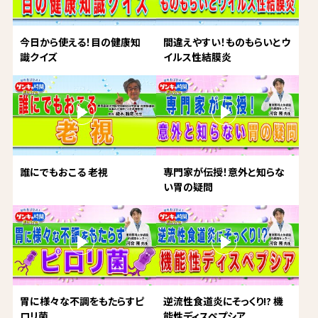
今日から使える！目の健康知
間違えやすい！ものもらいとウ
識クイズ
イルス性結膜炎
誰にでもおこる 老視
専門家が伝授！意外と知らな
い胃の疑問
胃に様々な不調をもたらすピ
逆流性食道炎にそっくり!? 機
ロリ菌
能性ディスペプシア