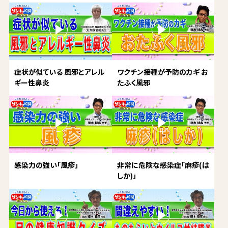
症状が似ている 風邪とアレル
ワクチン接種が予防のカギ お
ギー性鼻炎
たふく風邪
感染力の強い「風疹」
非常に危険な感染症「麻疹(は
しか)」