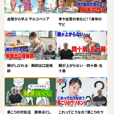
血管から学ぶ サルコペニア
骨や血管の老化に！？身体の
サビ
腕がしびれる…胸郭出口症候
腕が上がらない…四十肩・五
群
十肩
肩こりの対処法 鎖骨ほぐし
これってどうなの？肩こりのウ