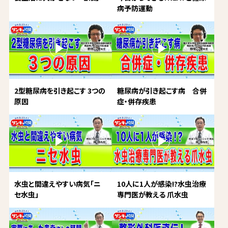
病予防運動
2型糖尿病を引き起こす 3つの
糖尿病が引き起こす病 合併
原因
症・併存疾患
水虫と間違えやすい病気「ニ
10人に1人が感染!?水虫治療
セ水虫」
専門医が教える 爪水虫