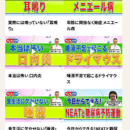
実際には鳴っていない「耳鳴
年齢に関係なく発症 メニエー
り」
ル病
本当は怖い 口内炎
唾液不足で起こるドライマウ
ス
食生活に欠かせない「唾液」
今日からできる！NEATと糖尿