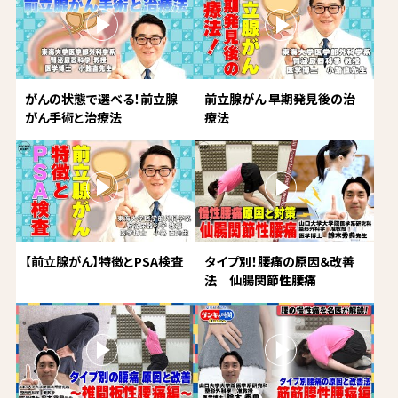
がんの状態で選べる！前立腺
前立腺がん 早期発見後の治
がん手術と治療法
療法
【前立腺がん】特徴とPSA検査
タイプ別！腰痛の原因＆改善
法 仙腸関節性腰痛