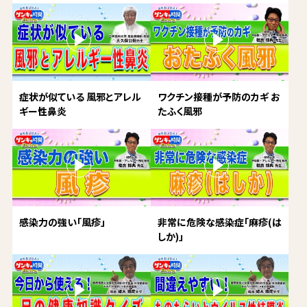
症状が似ている 風邪とアレル
ワクチン接種が予防のカギ お
ギー性鼻炎
たふく風邪
感染力の強い「風疹」
非常に危険な感染症「麻疹(は
しか)」