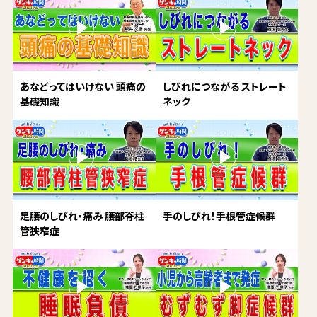
あなどってはいけない 頭痛の
しびれにつながる ストレート
基礎知識
ネック
足腰のしびれ・痛み 腰部脊柱
手のしびれ！手根管症候群
管狭窄症