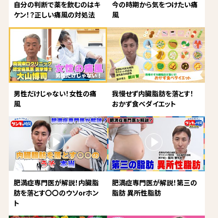
自分の判断で薬を飲むのはキ
今の時期から気をつけたい痛
ケン！？正しい痛風の対処法
風
男性だけじゃない！女性の痛
我慢せず内臓脂肪を落とす！
風
おかず食べダイエット
肥満症専門医が解説！内臓脂
肥満症専門医が解説！第三の
肪を落とす〇〇のウソorホン
脂肪 異所性脂肪
ト