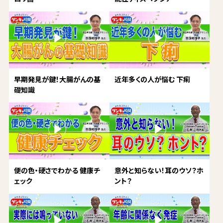
早期発見が鍵！大腸がんの基
近年多くの人が悩む 下痢
礎知識
便の色・硬さでわかる 健康チ
意外と知らない！耳のウソ？ホ
ェック
ント？