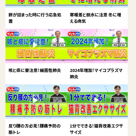
餅が詰まった時に行う応急処
寒暖差と脱水に注意 冬に増
置
える病気
咳と痰に要注意！細菌性肺炎
2024年増加！マイコプラズマ
肺炎
反り腰の方必見！腰痛予防の
1分でできる！猫背改善エクサ
筋トレ
サイズ