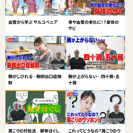
血管から学ぶ サルコペニア
骨や血管の老化に！？身体の
サビ
腕がしびれる…胸郭出口症候
腕が上がらない…四十肩・五
群
十肩
肩こりの対処法 鎖骨ほぐし
これってどうなの？肩こりのウ