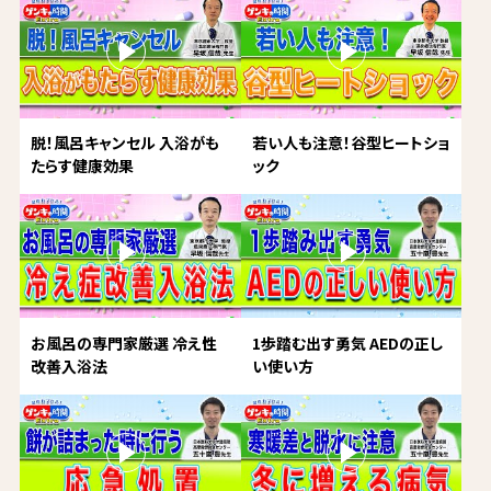
脱！風呂キャンセル 入浴がも
若い人も注意！谷型ヒートショ
たらす健康効果
ック
お風呂の専門家厳選 冷え性
1歩踏む出す勇気 AEDの正し
改善入浴法
い使い方