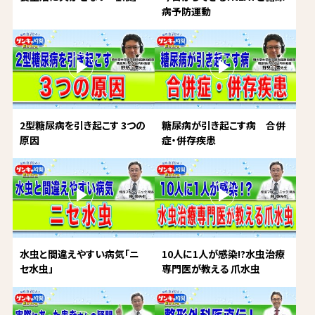
病予防運動
2型糖尿病を引き起こす 3つの
糖尿病が引き起こす病 合併
原因
症・併存疾患
水虫と間違えやすい病気「ニ
10人に1人が感染!?水虫治療
セ水虫」
専門医が教える 爪水虫