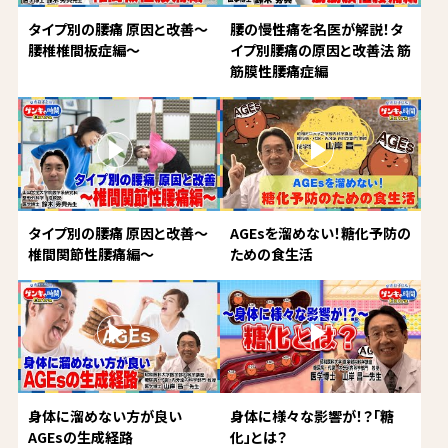
タイプ別の腰痛 原因と改善～
腰の慢性痛を名医が解説！タ
腰椎椎間板症編～
イプ別腰痛の原因と改善法 筋
筋膜性腰痛症編
タイプ別の腰痛 原因と改善～
AGEsを溜めない！糖化予防の
椎間関節性腰痛編～
ための食生活
身体に溜めない方が良い
身体に様々な影響が！？「糖
AGEsの生成経路
化」とは？