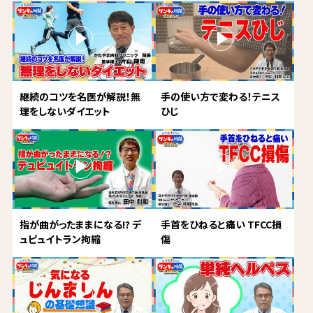
継続のコツを名医が解説！無
手の使い方で変わる！テニス
理をしないダイエット
ひじ
指が曲がったままになる!? デ
手首をひねると痛い TFCC損
ュピュイトラン拘縮
傷