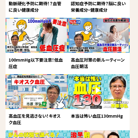
動脈硬化予防に期待！？血管
認知症予防に期待？脳に良い
に良い健康成分
栄養成分・健康成分
100mmHg以下要注意！低血
高血圧対策の新ルーティーン
圧症
血圧朝活
高血圧を見逃さない！キオス
本当は怖い血圧130mmHg
ク血圧