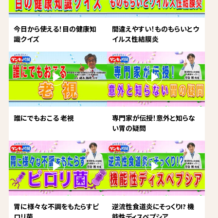
今日から使える！目の健康知
間違えやすい！ものもらいとウ
識クイズ
イルス性結膜炎
誰にでもおこる 老視
専門家が伝授！意外と知らな
い胃の疑問
胃に様々な不調をもたらすピ
逆流性食道炎にそっくり!? 機
ロリ菌
能性ディスペプシア