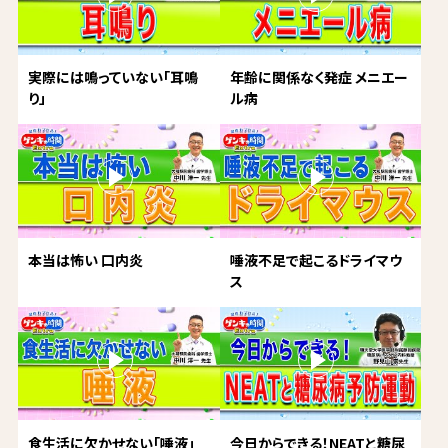
実際には鳴っていない「耳鳴
年齢に関係なく発症 メニエー
り」
ル病
本当は怖い 口内炎
唾液不足で起こるドライマウ
ス
食生活に欠かせない「唾液」
今日からできる！NEATと糖尿