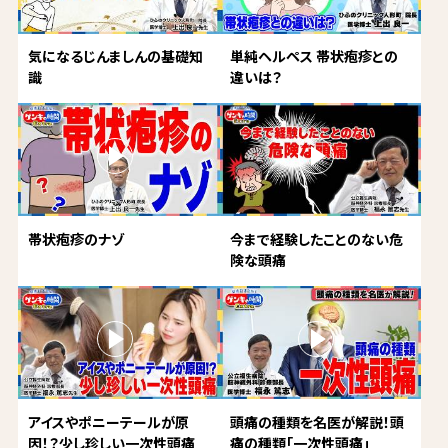
気になるじんましんの基礎知
単純ヘルペス 帯状疱疹との
識
違いは？
帯状疱疹のナゾ
今まで経験したことのない危
険な頭痛
アイスやポニーテールが原
頭痛の種類を名医が解説！頭
因！？少し珍しい一次性頭痛
痛の種類「一次性頭痛」