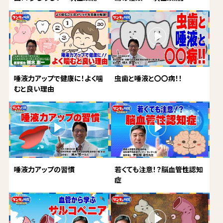
唾液力アップで健康に！よく噛
虫歯と唾液と〇〇病！！
むと良い理由
唾液力アップの習慣
若くても注意！？脳血管性認知
症