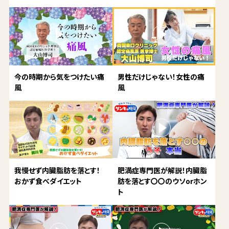
今の時期から気をつけたい痛
男性だけじゃない！女性の痛
風
風
我慢せず内臓脂肪を落とす！
肥満症専門医が解説！内臓脂
おかず食べダイエット
肪を落とす〇〇のウソorホン
ト