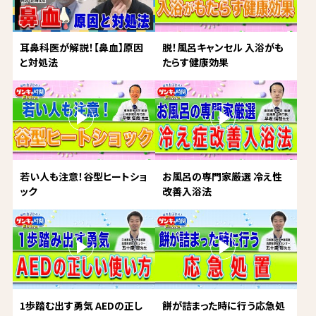
耳鼻科医が解説！【鼻血】原因
脱！風呂キャンセル 入浴がも
と対処法
たらす健康効果
若い人も注意！谷型ヒートショ
お風呂の専門家厳選 冷え性
ック
改善入浴法
1歩踏む出す勇気 AEDの正し
餅が詰まった時に行う応急処