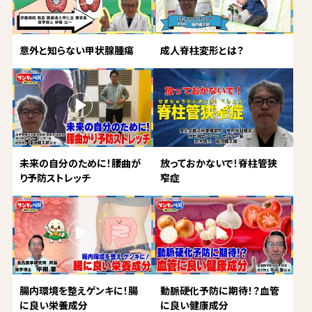
意外と知らない甲状腺腫瘍
成人脊柱変形とは？
未来の自分のために！腰曲が
放っておかないで！脊柱管狭
り予防ストレッチ
窄症
腸内環境を整えゲンキに！腸
動脈硬化予防に期待！？血管
に良い栄養成分
に良い健康成分