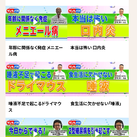
年齢に関係なく発症 メニエー
本当は怖い 口内炎
ル病
唾液不足で起こるドライマウ
食生活に欠かせない「唾液」
ス