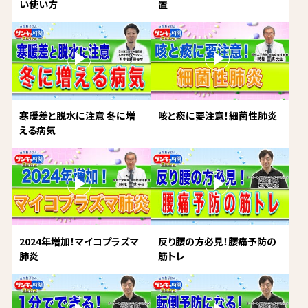
い使い方
置
寒暖差と脱水に注意 冬に増
咳と痰に要注意！細菌性肺炎
える病気
2024年増加！マイコプラズマ
反り腰の方必見！腰痛予防の
肺炎
筋トレ