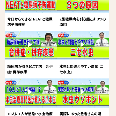
今日からできる！NEATと糖尿
2型糖尿病を引き起こす 3つの
病予防運動
原因
糖尿病が引き起こす病 合併
水虫と間違えやすい病気「ニ
症・併存疾患
セ水虫」
10人に1人が感染!?水虫治療
実際にあった患者さんの疑