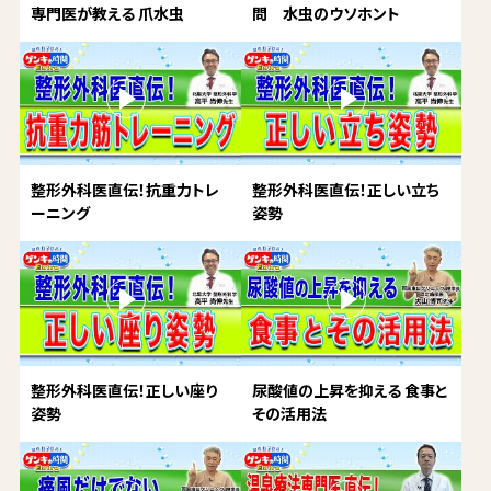
専門医が教える 爪水虫
問 水虫のウソホント
整形外科医直伝！抗重力トレ
整形外科医直伝！正しい立ち
ーニング
姿勢
整形外科医直伝！正しい座り
尿酸値の上昇を抑える 食事と
姿勢
その活用法