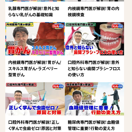
乳腺専門医が解説！意外と知
内視鏡専門医が解説！胃の内
らない乳がんの基礎知識
視鏡検査
内視鏡専門医が解説！胃がん/
口腔外科専門医が解説！意外
スキルス胃がん・ラズベリー
と知らない歯間ブラシ・フロス
型胃がん
の使い方
口腔外科専門医が解説！正し
糖尿病専門医が解説！血糖値
く学んで虫歯ゼロ！原因と対策
管理に重要！行動の変え方