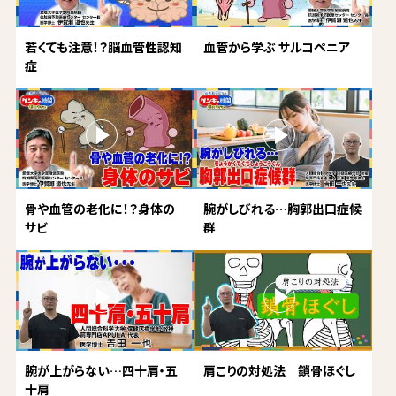
若くても注意！？脳血管性認知
血管から学ぶ サルコペニア
症
骨や血管の老化に！？身体の
腕がしびれる…胸郭出口症候
サビ
群
腕が上がらない…四十肩・五
肩こりの対処法 鎖骨ほぐし
十肩