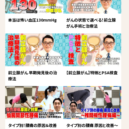
本当は怖い血圧130mmHg
がんの状態で選べる！前立腺
がん手術と治療法
前立腺がん 早期発見後の治
【前立腺がん】特徴とPSA検査
療法
タイプ別！腰痛の原因＆改善
タイプ別の腰痛 原因と改善～