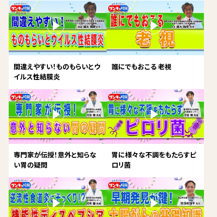
間違えやすい！ものもらいとウ
誰にでもおこる 老視
イルス性結膜炎
専門家が伝授！意外と知らな
胃に様々な不調をもたらすピ
い胃の疑問
ロリ菌