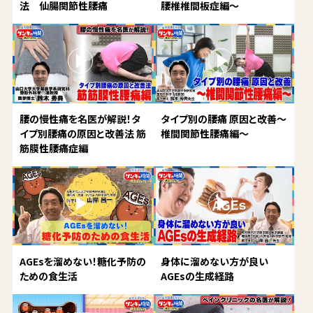
法 仙腸関節性腰痛
腰椎椎間板症編～
腰の慢性痛を名医が解説！タ
タイプ別の腰痛 原因と改善～
イプ別腰痛の原因と改善法 筋
椎間関節性腰痛編～
筋膜性腰痛症編
AGEsを溜めない！糖化予防の
身体に溜めない方が良い
ための食生活
AGEsの生成経路