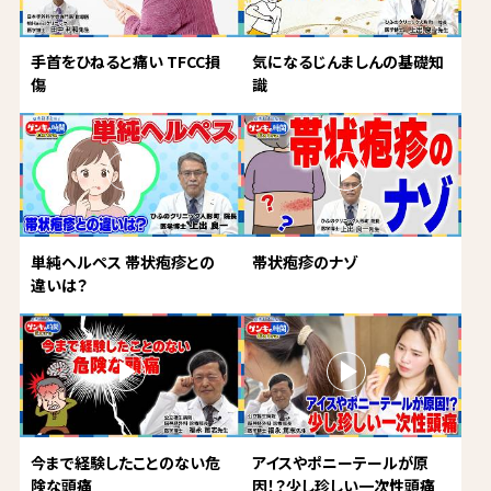
手首をひねると痛い TFCC損
気になるじんましんの基礎知
傷
識
単純ヘルペス 帯状疱疹との
帯状疱疹のナゾ
違いは？
今まで経験したことのない危
アイスやポニーテールが原
険な頭痛
因！？少し珍しい一次性頭痛