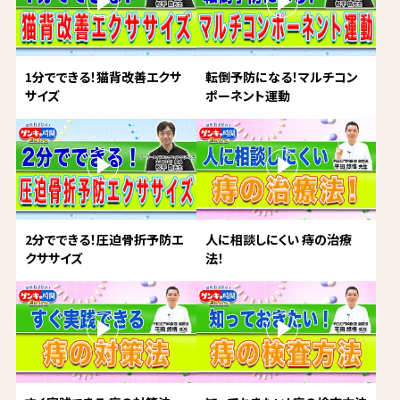
1分でできる！猫背改善エクサ
転倒予防になる！マルチコン
サイズ
ポーネント運動
2分でできる！圧迫骨折予防エ
人に相談しにくい 痔の治療
クササイズ
法！