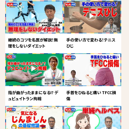
継続のコツを名医が解説！無
手の使い方で変わる！テニス
理をしないダイエット
ひじ
指が曲がったままになる!? デ
手首をひねると痛い TFCC損
ュピュイトラン拘縮
傷