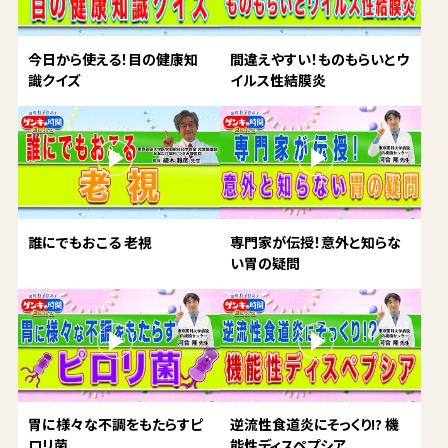
今日から使える！目の健康知
間違えやすい！ものもらいとウ
識クイズ
イルス性結膜炎
誰にでもおこる 老視
専門家が伝授！意外と知らな
い胃の疑問
胃に様々な不調をもたらすピ
逆流性食道炎にそっくり!? 機
ロリ菌
能性ディスペプシア