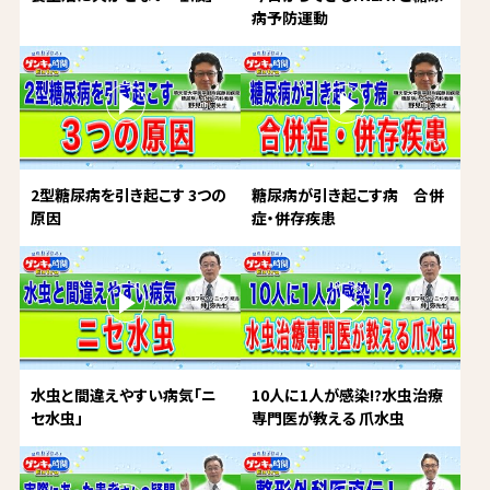
病予防運動
2型糖尿病を引き起こす 3つの
糖尿病が引き起こす病 合併
原因
症・併存疾患
水虫と間違えやすい病気「ニ
10人に1人が感染!?水虫治療
セ水虫」
専門医が教える 爪水虫