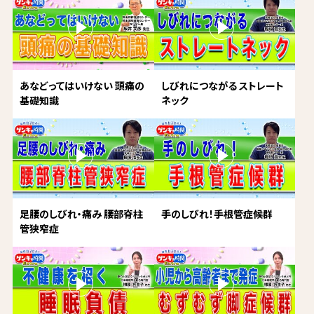
あなどってはいけない 頭痛の
しびれにつながる ストレート
基礎知識
ネック
足腰のしびれ・痛み 腰部脊柱
手のしびれ！手根管症候群
管狭窄症