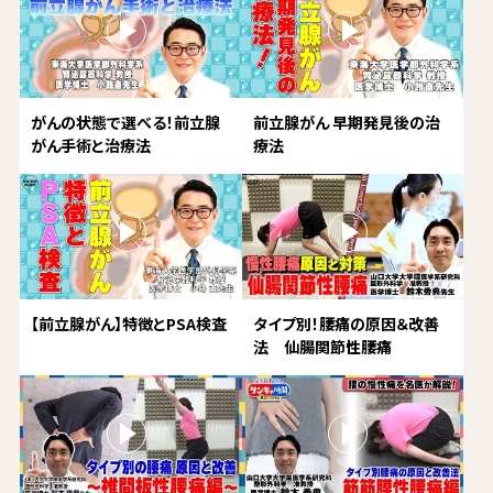
がんの状態で選べる！前立腺
前立腺がん 早期発見後の治
がん手術と治療法
療法
【前立腺がん】特徴とPSA検査
タイプ別！腰痛の原因＆改善
法 仙腸関節性腰痛