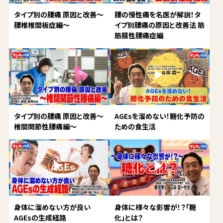
タイプ別の腰痛 原因と改善～
腰の慢性痛を名医が解説！タ
腰椎椎間板症編～
イプ別腰痛の原因と改善法 筋
筋膜性腰痛症編
タイプ別の腰痛 原因と改善～
AGEsを溜めない！糖化予防の
椎間関節性腰痛編～
ための食生活
身体に溜めない方が良い
身体に様々な影響が！？「糖
AGEsの生成経路
化」とは？