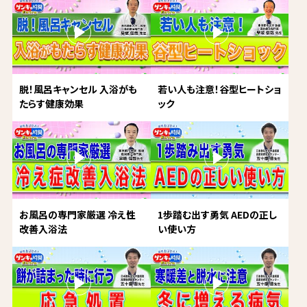
脱！風呂キャンセル 入浴がも
若い人も注意！谷型ヒートショ
たらす健康効果
ック
お風呂の専門家厳選 冷え性
1歩踏む出す勇気 AEDの正し
改善入浴法
い使い方