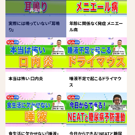
実際には鳴っていない「耳鳴
年齢に関係なく発症 メニエー
り」
ル病
本当は怖い 口内炎
唾液不足で起こるドライマウ
ス
食生活に欠かせない「唾液」
今日からできる！NEATと糖尿