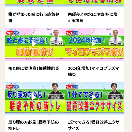
餅が詰まった時に行う応急処
寒暖差と脱水に注意 冬に増
置
える病気
咳と痰に要注意！細菌性肺炎
2024年増加！マイコプラズマ
肺炎
反り腰の方必見！腰痛予防の
1分でできる！猫背改善エクサ
筋トレ
サイズ