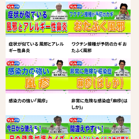
症状が似ている 風邪とアレル
ワクチン接種が予防のカギ お
ギー性鼻炎
たふく風邪
感染力の強い「風疹」
非常に危険な感染症「麻疹(は
しか)」