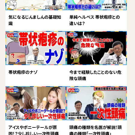
気になるじんましんの基礎知
単純ヘルペス 帯状疱疹との
識
違いは？
帯状疱疹のナゾ
今まで経験したことのない危
険な頭痛
アイスやポニーテールが原
頭痛の種類を名医が解説！頭
因！？少し珍しい一次性頭痛
痛の種類「一次性頭痛」