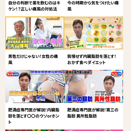
自分の判断で薬を飲むのはキ
今の時期から気をつけたい痛
ケン！？正しい痛風の対処法
風
男性だけじゃない！女性の痛
我慢せず内臓脂肪を落とす！
風
おかず食べダイエット
肥満症専門医が解説！内臓脂
肥満症専門医が解説！第三の
肪を落とす〇〇のウソorホン
脂肪 異所性脂肪
ト