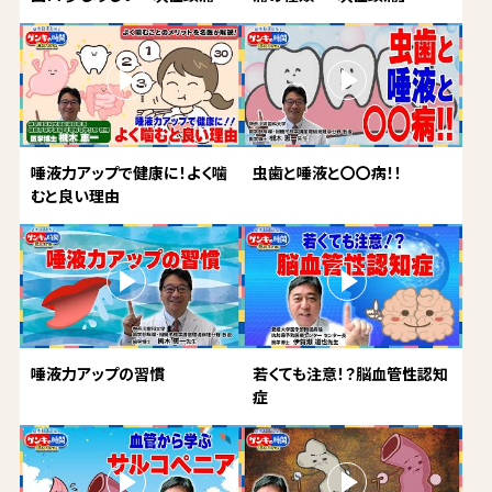
唾液力アップで健康に！よく噛
虫歯と唾液と〇〇病！！
むと良い理由
唾液力アップの習慣
若くても注意！？脳血管性認知
症