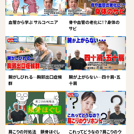
血管から学ぶ サルコペニア
骨や血管の老化に！？身体の
サビ
腕がしびれる…胸郭出口症候
腕が上がらない…四十肩・五
群
十肩
肩こりの対処法 鎖骨ほぐし
これってどうなの？肩こりのウ