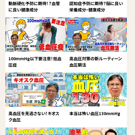
動脈硬化予防に期待！？血管
認知症予防に期待？脳に良い
に良い健康成分
栄養成分・健康成分
100mmHg以下要注意！低血
高血圧対策の新ルーティーン
圧症
血圧朝活
高血圧を見逃さない！キオス
本当は怖い血圧130mmHg
ク血圧