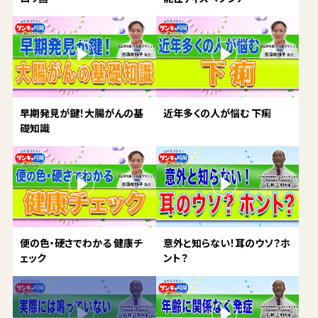
早期発見が鍵！大腸がんの基
近年多くの人が悩む 下痢
礎知識
便の色・硬さでわかる 健康チ
意外と知らない！耳のウソ？ホ
ェック
ント？