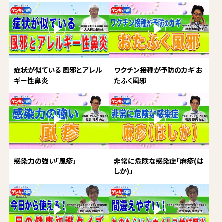
症状が似ている 風邪とアレル
ワクチン接種が予防のカギ お
ギー性鼻炎
たふく風邪
感染力の強い「風疹」
非常に危険な感染症「麻疹(は
しか)」