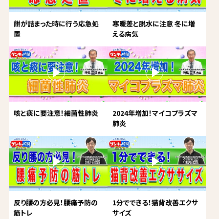
餅が詰まった時に行う応急処
寒暖差と脱水に注意 冬に増
置
える病気
咳と痰に要注意！細菌性肺炎
2024年増加！マイコプラズマ
肺炎
反り腰の方必見！腰痛予防の
1分でできる！猫背改善エクサ
筋トレ
サイズ