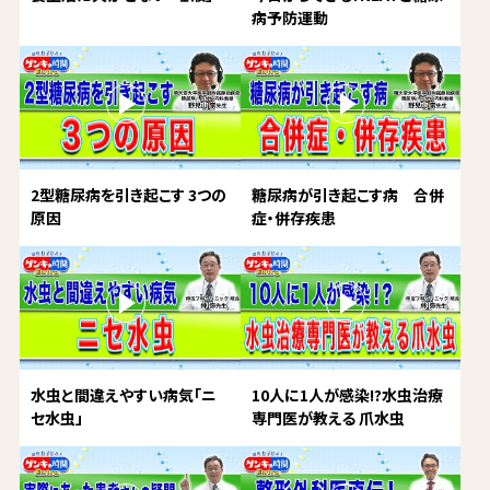
病予防運動
2型糖尿病を引き起こす 3つの
糖尿病が引き起こす病 合併
原因
症・併存疾患
水虫と間違えやすい病気「ニ
10人に1人が感染!?水虫治療
セ水虫」
専門医が教える 爪水虫