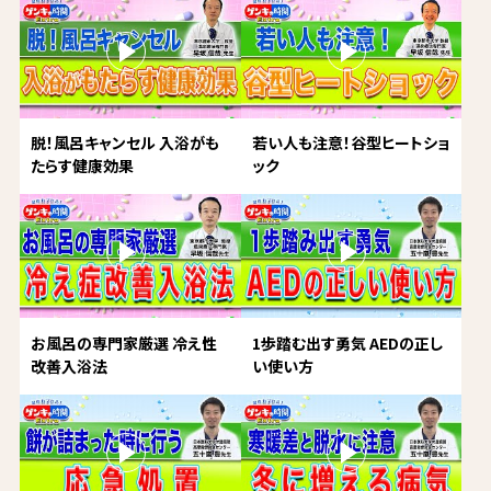
脱！風呂キャンセル 入浴がも
若い人も注意！谷型ヒートショ
たらす健康効果
ック
お風呂の専門家厳選 冷え性
1歩踏む出す勇気 AEDの正し
改善入浴法
い使い方