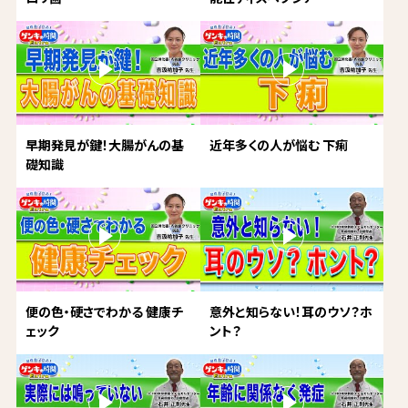
早期発見が鍵！大腸がんの基
近年多くの人が悩む 下痢
礎知識
便の色・硬さでわかる 健康チ
意外と知らない！耳のウソ？ホ
ェック
ント？