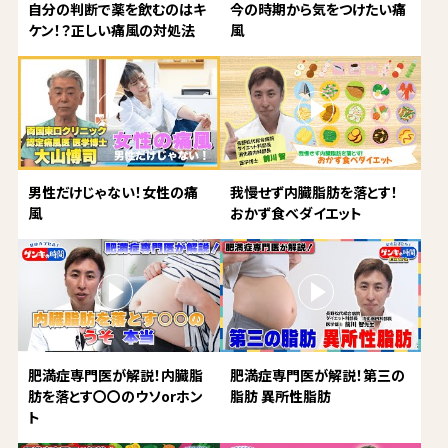
自分の判断で薬を飲むのはキ
今の時期から気をつけたい痛
ケン！？正しい痛風の対処法
風
男性だけじゃない！女性の痛
我慢せず内臓脂肪を落とす！
風
おかず食べダイエット
肥満症専門医が解説！内臓脂
肥満症専門医が解説！第三の
肪を落とす〇〇のウソorホン
脂肪 異所性脂肪
ト