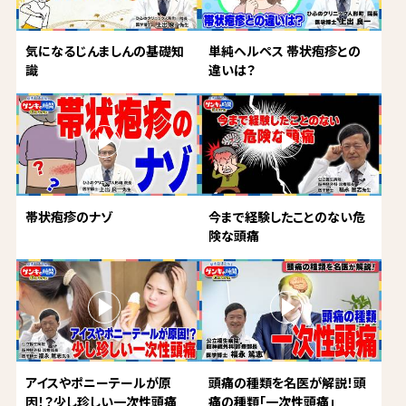
気になるじんましんの基礎知
単純ヘルペス 帯状疱疹との
識
違いは？
帯状疱疹のナゾ
今まで経験したことのない危
険な頭痛
アイスやポニーテールが原
頭痛の種類を名医が解説！頭
因！？少し珍しい一次性頭痛
痛の種類「一次性頭痛」