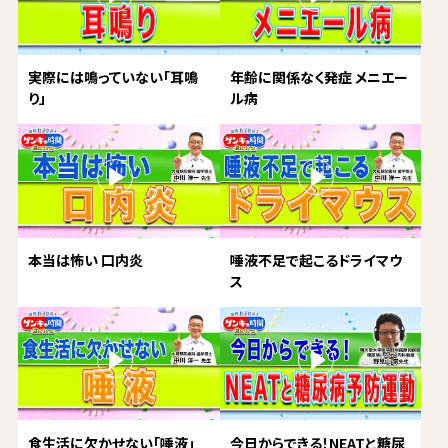
実際には鳴っていない「耳鳴
年齢に関係なく発症 メニエー
り」
ル病
本当は怖い 口内炎
唾液不足で起こるドライマウ
ス
食生活に欠かせない「唾液」
今日からできる！NEATと糖尿