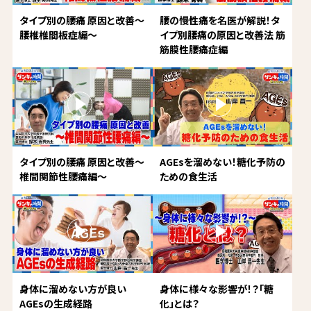
タイプ別の腰痛 原因と改善～
腰の慢性痛を名医が解説！タ
腰椎椎間板症編～
イプ別腰痛の原因と改善法 筋
筋膜性腰痛症編
タイプ別の腰痛 原因と改善～
AGEsを溜めない！糖化予防の
椎間関節性腰痛編～
ための食生活
身体に溜めない方が良い
身体に様々な影響が！？「糖
AGEsの生成経路
化」とは？