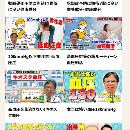
動脈硬化予防に期待！？血管
認知症予防に期待？脳に良い
に良い健康成分
栄養成分・健康成分
100mmHg以下要注意！低血
高血圧対策の新ルーティーン
圧症
血圧朝活
高血圧を見逃さない！キオス
本当は怖い血圧130mmHg
ク血圧