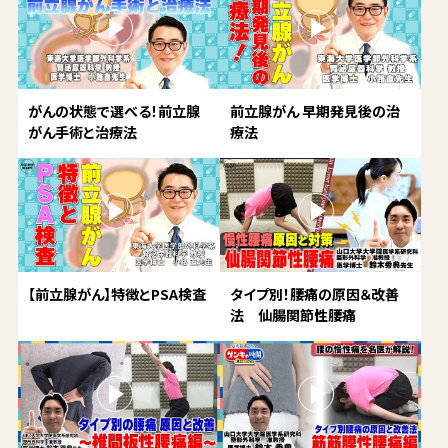
がんの状態で選べる！前立腺
前立腺がん 早期発見後の治
がん手術と治療法
療法
【前立腺がん】特徴とPSA検査
タイプ別！腰痛の原因＆改善
法 仙腸関節性腰痛