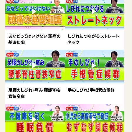
あなどってはいけない 頭痛の
しびれにつながる ストレート
基礎知識
ネック
足腰のしびれ・痛み 腰部脊柱
手のしびれ！手根管症候群
管狭窄症