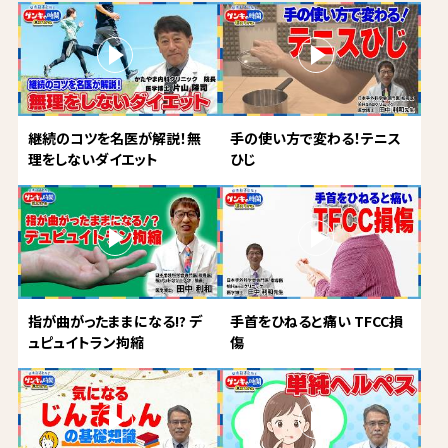
継続のコツを名医が解説！無
手の使い方で変わる！テニス
理をしないダイエット
ひじ
指が曲がったままになる!? デ
手首をひねると痛い TFCC損
ュピュイトラン拘縮
傷