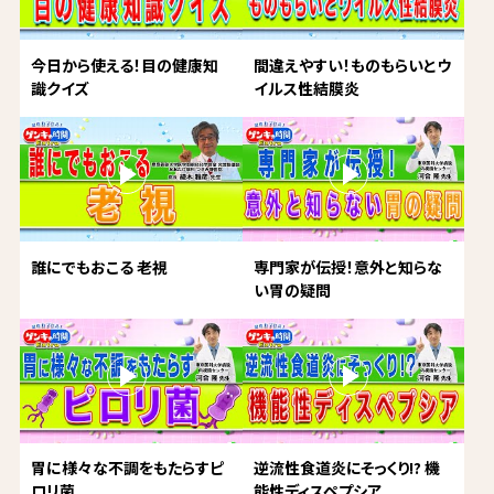
今日から使える！目の健康知
間違えやすい！ものもらいとウ
識クイズ
イルス性結膜炎
誰にでもおこる 老視
専門家が伝授！意外と知らな
い胃の疑問
胃に様々な不調をもたらすピ
逆流性食道炎にそっくり!? 機
ロリ菌
能性ディスペプシア