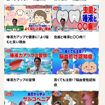
唾液力アップで健康に！よく噛
虫歯と唾液と〇〇病！！
むと良い理由
唾液力アップの習慣
若くても注意！？脳血管性認知
症