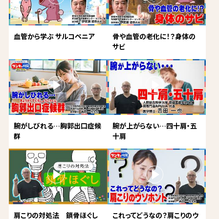
血管から学ぶ サルコペニア
骨や血管の老化に！？身体の
サビ
腕がしびれる…胸郭出口症候
腕が上がらない…四十肩・五
群
十肩
肩こりの対処法 鎖骨ほぐし
これってどうなの？肩こりのウ