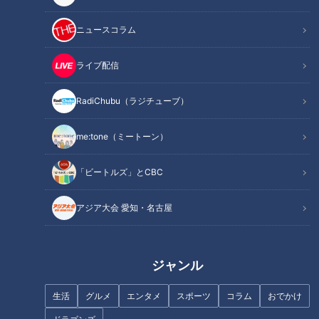
骨ラーメン専門店「俺の豚
「かつ丼 大樹」
太田×石井のデララバ
太田×石井のデララバ
骨 総本店」
名古屋めしマニアの裏話
名古屋めしマニアの裏話
ニュースコラム
2024/12/17 17:00
2024/10/23 17:00
ライブ配信
グルメ
ラーメン
グルメ
かつ丼
RadiChubu（ラジチューブ）
me:tone（ミートーン）
「ビートルズ」とCBC
アジア大会 愛知・名古屋
未経験から行列店へ！「天
カレーうどんととろろご飯
むす処 けしき.」オーナー笠
の意外な組み合わせ！豊橋
本康二さんインタビュー
独自の「豊橋カレーうど
太田×石井のデララバ
太田×石井のデララバ
ん」とは？
ジャンル
名古屋めしマニアの裏話
名古屋めしマニアの裏話
2024/10/22 17:00
2024/10/09 17:00
生活
グルメ
エンタメ
スポーツ
コラム
おでかけ
グルメ
天むす
グルメ
豊橋カレーうどん