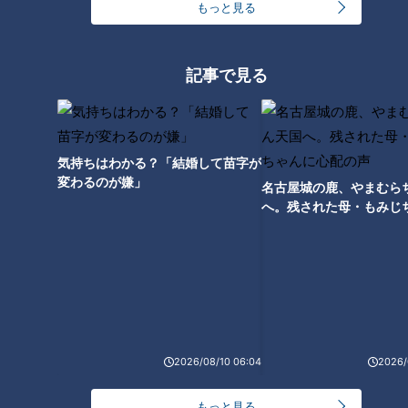
もっと見る
人気のパワースポットとグ
ルメが楽しめる！心に残る
観光地「飛騨高山」
記事で見る
太田×石井のデララバ
太田×石井のデララバ
名古屋めしマニアの裏話
名古屋めしマニアの裏話
2024/07/24 17:00
2024/07/10 17:00
グルメ
飛騨高山
グルメ
たこ寿
気持ちはわかる？「結婚して苗字が
変わるのが嫌」
名古屋城の鹿、やまむら
へ。残された母・もみじ
配の声
飛騨高山の隠れ家的な名
昭和13年創業！だしの香り
店！穏やかな時間と心地よ
漂う高山ラーメン発祥のお
2026/08/10 06:04
2026/
いジャズが流れる「if珈琲
店「まさごそば」
太田×石井のデララバ
太田×石井のデララバ
店」
名古屋めしマニアの裏話
名古屋めしマニアの裏話
もっと見る