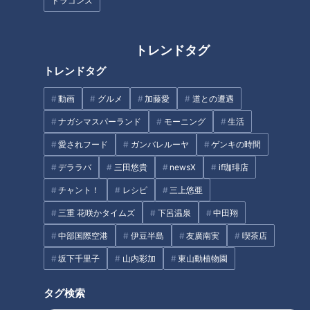
ドラゴンズ
トレンドタグ
トレンドタグ
動画
グルメ
加藤愛
道との遭遇
ナガシマスパーランド
モーニング
生活
辛ウマ「皿台湾」が人気！
有名ラーメン店とコラボ！
行列ができる町中華「人生
夏季限定の幅広きしめんが
愛されフード
ガンバレルーヤ
ゲンキの時間
餃子」
楽しめる「天むす処 けし
太田×石井のデララバ
太田×石井のデララバ
デララバ
三田悠貴
newsX
if珈琲店
き.」
名古屋めしマニアの裏話
名古屋めしマニアの裏話
チャント！
レシピ
三上悠亜
2024/10/08 17:00
2024/08/22 17:00
三重 花咲かタイムズ
下呂温泉
中田翔
グルメ
人生餃子
グルメ
天むす
中部国際空港
伊豆半島
友廣南実
喫茶店
坂下千里子
山内彩加
東山動植物園
タグ検索