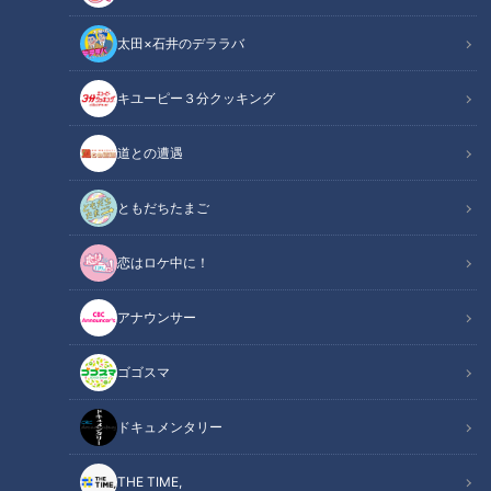
YouTube
番組公式X
太田×石井のデララバ
番組公式Tiktok
番組グッズ
キユーピー３分クッキング
名古屋めしマニアの裏話
の記事一覧
道との遭遇
カテゴリーを絞り込む
ともだちたまご
恋はロケ中に！
アナウンサー
ゴゴスマ
ドキュメンタリー
とんこつ×八丁味噌の絶妙な
「とじないカツ丼」が大人
組み合わせが誕生！泡系豚
気！2号店が大須にオープン
THE TIME,