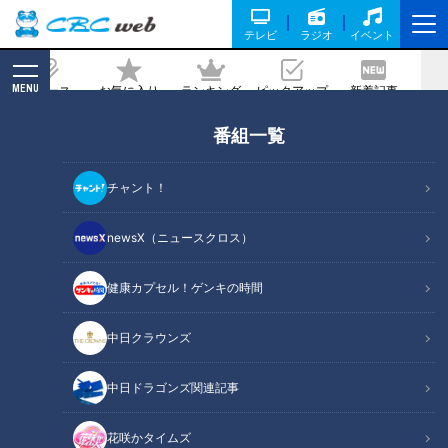
テレビ
ラジオ
イベント
MENU
ニュース
お気に入り
ランキング
ピックアップ
新着記事
CBC MAGAZINE
番組一覧
チャント！
newsX（ニュースクロス）
太田×石井のデララバ
東海地方の皆が知っているつもりである「ド定番」のスポット・話
健康カプセル！ゲンキの時間
題・人などの知られざるポイントを太田光が独自の目線で徹底深掘
り！深い情報を知り尽くしたマニアたちと共に知られざる魅力と驚
中日クラウンズ
きの事実を徹底取材で掘り起こしていく地元が大好きになる1時
間！毎週水曜午後7:00～放送。
中日ドラゴンズ関連記事
番組サイト
名古屋めし情報サイト
花咲かタイムズ