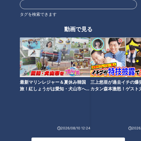
レトロから最新まで！魅力
タグを検索できます
満載の大須商店街スイーツ
名古屋・栄エリアの観光名
所「中部電力 MIRAI
動画で見る
TOWER（旧・名古屋テレビ
太田×石井のデララバ
太田×石井のデララバ
塔）」で楽しむ極上のひと
名古屋めしマニアの裏話
名古屋めしマニアの裏話
時と料理
2024/07/26 17:00
2024/07/25 17:00
グルメ
スイーツ
グル
中部電力 MIRAI
メ
TOWER
最新マリンレジャー＆夏休み韓国
三上悠亜が過去イチの爆
旅！紅しょうがは愛知・犬山市へ
カタン森本激怒！ゲスト
【花咲かタイムズ】
【ともだちたまご】
スガキヤの新業態！和風だ
2026/08/10 12:24
2026/
しがきいたふわトロたこ焼
きが魅力の「たこ寿」