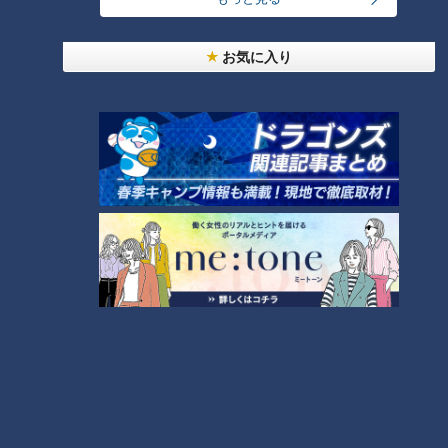
2024/07/09 17:00
2024/07/03 17:00
グルメ
if珈琲店
グルメ
まさごそば
お気に入り
手羽先と豚骨のWスープが
人気焼肉店がプロデュー
極うまの新作がついに爆
ス！和牛をカジュアルに堪
誕！「俺の豚骨 総本店」
能できる「和牛喜楽（きら
太田×石井のデララバ
太田×石井のデララバ
く）」オープン
名古屋めしマニアの裏話
名古屋めしマニアの裏話
2024/07/02 17:00
2024/07/01 17:00
グルメ
ラーメン
グルメ
しゃぶしゃぶ